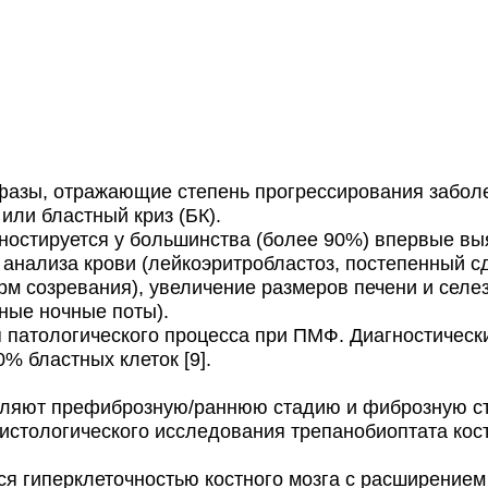
зы, отражающие степень прогрессирования заболев
ли бластный криз (БК).
остируется у большинства (более 90%) впервые вы
 анализа крови (лейкоэритробластоз, постепенный с
 созревания), увеличение размеров печени и селе
зные ночные поты).
патологического процесса при ПМФ. Диагностическ
% бластных клеток [9].
еляют префиброзную/раннюю стадию и фиброзную 
гистологического исследования трепанобиоптата кост
 гиперклеточностью костного мозга с расширением