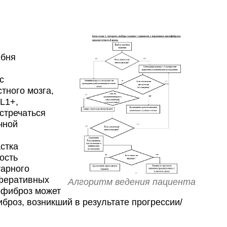
ебня
с
тного мозга,
L1+,
стречаться
чной
астка
ость
тарного
иферативных
Алгоритм ведения пациента
офиброз может
броз, возникший в результате прогрессии/