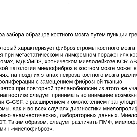
а забора образцов костного мозга путем пункции гр
торый характеризует фиброз стромы костного мозга 
я при метастатическом и лимфомном поражениях кос
ромах, МДС/МПЗ, хроническом миелолейкозе вCR-AB
вой патологии миелофиброз в костном мозге может в
х, на поздних этапах некроза костного мозга разли
пролиферации с замещением фиброзной тканью
яется при повторной трепанобиопсии из этого же уч
агностике следует принимать во внимание возможн
ии G-CSF, с расширением и омоложением гранулоци
ромы. Как и во всех случаях диагностики миелопрол
нико-анамнестических, лабораторных данных. Миел
ЭТ. Таким образом, следует различать ПМФ, миелофи
рмин «миелофиброз».