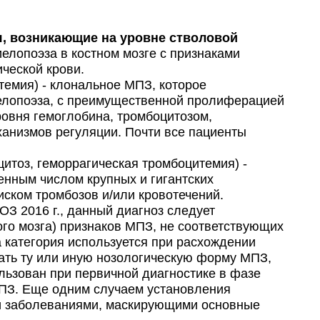
 возникающие на уровне стволовой
лопоэза в костном мозге с признаками
ческой крови.
темия) - клональное МПЗ, которое
иелопоэза, с преимущественной пролиферацией
ровня гемоглобина, тромбоцитозом,
ханизмов регуляции. Почти все пациенты
тоз, геморрагическая тромбоцитемия) -
нным числом крупных и гигантских
риском тромбозов и/или кровотечений.
 2016 г., данный диагноз следует
ого мозга) признаков МПЗ, не соответствующих
 категория используется при расхождении
ть ту или иную нозологическую форму МПЗ,
льзован при первичной диагностике в фазе
МПЗ. Еще одним случаем установления
и заболеваниями, маскирующими основные