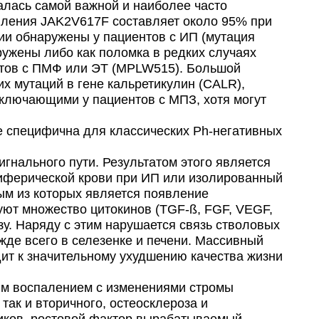
алась самой важной и наиболее часто
вления JAK2V617F составляет около 95% при
ии обнаружены у пациентов с ИП (мутация
ружены либо как поломка в редких случаях
нтов с ПМФ или ЭТ (MPLW515). Большой
 мутаций в гене кальретикулин (CALR),
ключающими у пациентов с МПЗ, хотя могут
е специфична для классических Ph-негативных
нального пути. Результатом этого является
риферической крови при ИП или изолированный
ным из которых является появление
уют множество цитокинов (TGF-ß, FGF, VEGF,
зу. Наряду с этим нарушается связь стволовых
жде всего в селезенке и печени. Массивный
дит к значительному ухудшению качества жизни
м воспалением с изменениями стромы
так и вторичного, остеосклероза и
иков, ростовой фактор вырабатываемый