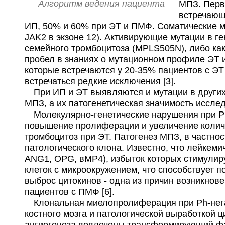
Алгоритм ведения пациента
МПЗ. Перва
встречающ
ИП, 50% и 60% при ЭТ и ПМФ. Соматические му
JAK2 в экзоне 12). Активирующие мутации в г
семейного тромбоцитоза (MPLS505N), либо ка
пробел в знаниях о мутационном профиле ЭТ 
которые встречаются у 20-35% пациентов с Э
встречаться редкие исключения [3].
При ИП и ЭТ выявляются и мутации в других 
МПЗ, а их патогенетическая значимость исследу
Молекулярно-генетические нарушения при Ph-
повышение пролиферации и увеличение количе
тромбоцитоз при ЭТ. Патогенез МПЗ, в частно
патологического клона. Известно, что лейкем
ANG1, OPG, вMP4), избыток которых стимулиру
клеток с микроокружением, что способствует 
выброс цитокинов - одна из причин возникнов
пациентов с ПМФ [6].
Клональная миелопролиферация при Ph-нега
костного мозга и патологической выработкой ц
ангиогенеза вовлечены трансформирующий фа