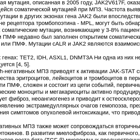
я мутация, описанная в 2005 году, JAK2V617F, оказ
ейся соматической мутацией при МПЗ. Частота выя
тации в других экзонах гена JAK2 были впоследств
ене рецептора тромбопоэтина - MPL, могут быть обна
к соматические мутации, возникающие у 3-8% пацие
и ПМФ недавно был заполнен открытием соматических
Т или ПМФ. Мутации сALR и JAK2 являются взаимоис
генах: TET2, IDH, ASXL1, DNMT3A Ни одна из них н
ется [4, 5].
негативных МПЗ приводят к активации JAK-STAT сиг
ства эритроцитов, лейкоцитов и тромбоцитов в пе
сти ПМФ, сложен и состоит из цепи событий, первич
ические моноциты и мегакариоциты активно продуцир
ет фиброз, неоангиогенез и приводит к остеосклеро
появлению экстрамедуллярных очагов гемопоэза, пре
ения симптомов опухолевой интоксикации, что приво
тивных МПЗ также может сопровождаться вторичны
итокинов. В развитии миелофиброза, как первичного, 
ктор роста бета (TGF-β) миелоидных предшественн