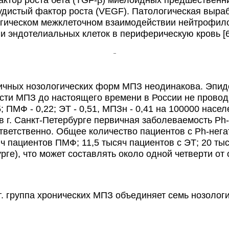
дистый фактор роста (VEGF). Патологическая выраб
огическом межклеточном взаимодействии нейтрофило
 эндотелиальных клеток в периферическую кровь [6
чных нозологических форм МПЗ неодинакова. Эпид
сти МПЗ до настоящего времени в России не прово
ПМФ - 0,22; ЭТ - 0,51, МПЗн - 0,41 на 100000 населе
 г. Санкт-Петербурге первичная заболеваемость Ph
 соответственно. Общее количество пациентов с Ph-н
сяч пациентов ПМФ; 11,5 тысяч пациентов с ЭТ; 20 т
рге), что может составлять около одной четверти от
 группа хронических МПЗ объединяет семь нозологи