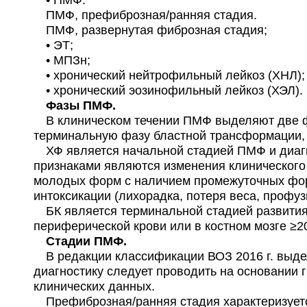
• ПМФ:
ПМФ, префиброзная/ранняя стадия.
ПМФ, развернутая фиброзная стадия;
• ЭТ;
• МПЗн;
• хронический нейтрофильный лейкоз (ХНЛ);
• хронический эозинофильный лейкоз (ХЭЛ).
Фазы ПМФ.
В клиническом течении ПМФ выделяют две фа
терминальную фазу бластной трансформации, и
ХФ является начальной стадией ПМФ и диагн
признаками являются изменения клинического
молодых форм с наличием промежуточных форм
интоксикации (лихорадка, потеря веса, профу
БК является терминальной стадией развития 
периферической крови или в костном мозге ≥20
Стадии ПМФ.
В редакции классификации ВОЗ 2016 г. выд
диагностику следует проводить на основании 
клинических данных.
Префиброзная/ранняя стадия характеризуется