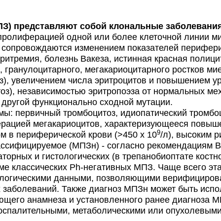
 представляют собой клональные заболевания,
ролиферацией одной или более клеточной линии мие
 сопровождаются изменением показателей перифери
ритремия, болезнь Вакеза, истинная красная полици
, гранулоцитарного, мегакариоцитарного ростков м
з), увеличением числа эритроцитов и повышением у
оз), независимостью эритропоэза от нормальных ме
другой функционально сходной мутации.
: первичный тромбоцитоз, идиопатический тромбоци
рацией мегакариоцитов, характеризующееся повыше
9
ом в периферической крови (>450 х 10
/л), высоким 
ифицируемое (МПЗн) - согласно рекомендациям ВОЗ
аторных и гистологических (в трепанобиоптате костн
е классических Ph-негативных МПЗ. Чаще всего эта
логическими данными, позволяющими верифицирова
х заболеваний. Также диагноз МПЗн может быть испо
ующего анамнеза и установленного ранее диагноза 
воспалительными, метаболическими или опухолевым