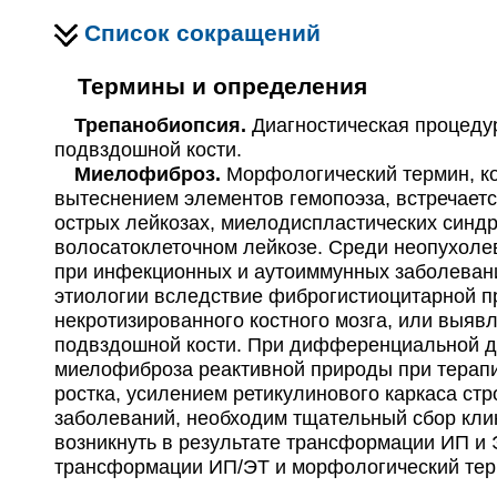
Список сокращений
Термины и определения
Трепанобиопсия.
Диагностическая процедур
подвздошной кости.
Миелофиброз.
Морфологический термин, ко
вытеснением элементов гемопоэза, встречаетс
острых лейкозах, миелодиспластических синд
волосатоклеточном лейкозе. Среди неопухоле
при инфекционных и аутоиммунных заболевания
этиологии вследствие фиброгистиоцитарной 
некротизированного костного мозга, или выявл
подвздошной кости. При дифференциальной ди
миелофиброза реактивной природы при терап
ростка, усилением ретикулинового каркаса ст
заболеваний, необходим тщательный сбор кли
возникнуть в результате трансформации ИП и 
трансформации ИП/ЭТ и морфологический те