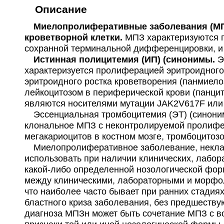
Описание
Миелопролиферативные заболевания (МПЗ)
кроветворной клетки.
МПЗ характеризуются п
сохранной терминальной дифференцировки, и
Истинная полицитемия (ИП) (синонимы.
Э
характеризуется пролиферацией эритроидного
эритроидного ростка кроветворения (панмиело
лейкоцитозом в периферической крови (панцит
являются носителями мутации JAK2V617F или 
Эссенциальная тромбоцитемия (ЭТ) (синонимы
клональное МПЗ с неконтролируемой пролифе
мегакариоцитов в костном мозге, тромбоцитоз
Миелопролиферативное заболевание, некласс
использовать при наличии клинических, лабор
какой-либо определенной нозологической форм
между клиническими, лабораторными и морфо
что наиболее часто бывает при ранних стадия
бластного криза заболевания, без предшеств
диагноза МПЗн может быть сочетание МПЗ с 