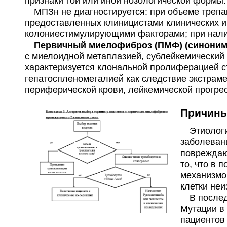
признаки той или иной нозологической формы.
МПЗн не диагностируется: при объеме трепано
предоставленных клиницистами клинических и
колониестимулирующими факторами; при нал
Первичный миелофиброз (ПМФ) (синони
с миелоидной метаплазией, сублейкемический 
характеризуется клональной пролиферацией ст
гепатоспленомегалией как следствие экстраме
периферической крови, лейкемической прогре
Причин
Этиология
заболеван
повреждаю
то, что в 
механизмо
клетки неиз
В последн
Мутации в 
пациентов