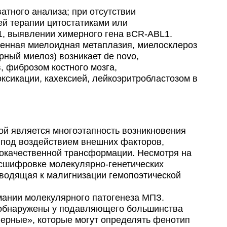
атного анализа; при отсутствии
й терапии цитостатиками или
 выявлении химерного гена вCR-ABL1.
генная миелоидная метаплазия, миелосклероз
ный миелоз) возникает de novo,
, фиброзом костного мозга,
ксикации, кахексией, лейкоэритробластозом в
й является многоэтапность возникновения
 под воздействием внешних факторов,
окачественной трансформации. Несмотря на
расшифровке молекулярно-генетических
водящая к малигнизации гемопоэтической
мании молекулярного патогенеза МПЗ.
ть обнаружены у подавляющего большинства
ерные», которые могут определять фенотип