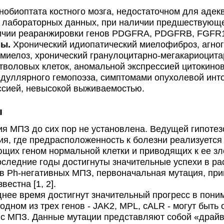
биоптата костного мозга, недостаточном для адекв
 лабораторных данных, при наличии предшествующе
ичии реаранжировки генов PDGFRA, PDGFRB, FGFR1,
мы.
Хронический идиопатический миелофиброз, агно
миелоз, хронический гранулоцитарно-мегакариоцитар
воловых клеток, аномальной экспрессией цитокинов
дуллярного гемопоэза, симптомами опухолевой инто
ссией, невысокой выживаемостью.
ы
 МПЗ до сих пор не установлена. Ведущей гипотезо
ия, где предрасположенность к болезни реализуется
щих геном нормальной клетки и приводящих к ее зл
последние годы достигнуты значительные успехи в 
в Ph-негативных МПЗ, первоначальная мутация, при
вестна [1, 2].
ее время достигнут значительный прогресс в пони
одном из трех генов - JAK2, MPL, сALR - могут бы
 с МПЗ. Данные мутации представляют собой «драйв