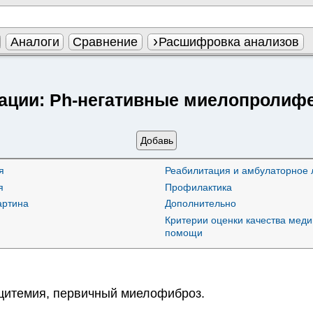
Аналоги
Сравнение
Расшифровка анализов
ации:
Ph-негативные миелопролиф
Добавь
я
Реабилитация и амбулаторное 
я
Профилактика
артина
Дополнительно
Критерии оценки качества мед
помощи
цитемия
,
первичный миелофиброз
.