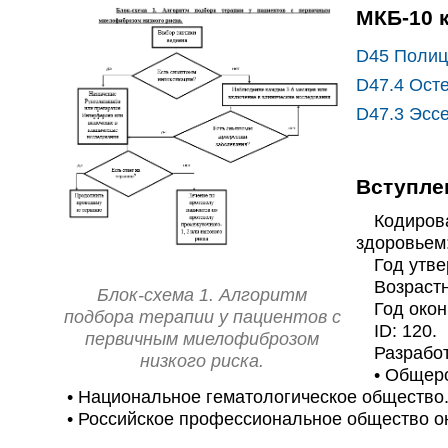
МКБ-10 
D45
Полиц
D47.4
Осте
D47.3
Эссе
Вступле
Кодирован
здоровьем:
Год утвер
Возрастна
Блок-схема 1. Алгоритм
Год оконч
подбора терапии у пациентов с
ID: 120.
первичным миелофиброзом
Разработч
низкого риска.
• Общерос
• Национальное гематологическое общество
• Российское профессиональное общество он