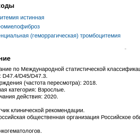
коды
итемия истинная
омиелофиброз
нциальная (геморрагическая) тромбоцитемия
ние
ие по Международной статистической классификаци
 D47.4/D45/D47.3.
ждения (частота пересмотра): 2018.
я категория: Взрослые.
ания действия: 2020.
ик клинической рекомендации.
сийская общественная организация Российское общ
.
когематологов.