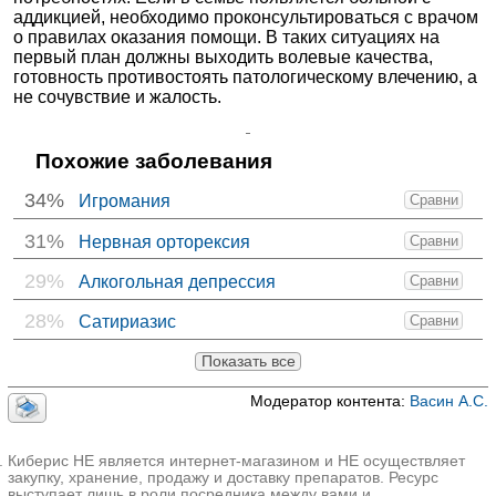
аддикцией, необходимо проконсультироваться с врачом
о правилах оказания помощи. В таких ситуациях на
первый план должны выходить волевые качества,
готовность противостоять патологическому влечению, а
не сочувствие и жалость.
Похожие заболевания
34%
Игромания
Сравни
31%
Нервная орторексия
Сравни
29%
Алкогольная депрессия
Сравни
28%
Сатириазис
Сравни
Показать все
Модератор контента:
Васин А.С.
Киберис НЕ является интернет-магазином и НЕ осуществляет
закупку, хранение, продажу и доставку препаратов. Ресурс
выступает лишь в роли посредника между вами и