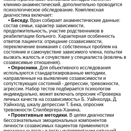
клинико-анамнестический, дополнительно проводится
психологическое обследование. Комплексная
диагностика включает:
• Беседу.
Врач собирает анамнестические данные:
состав семьи, характер зависимости,
продолжительность, участие родственников в
реабилитации больного. Характерная особенность
ответов пациента: отрицание созависимости,
переключение внимания с собственных проблем на
состояние и самочувствие зависимого члена, попытки
вызвать жалость и сочувствие у специалиста (вовлечь в
созависимые отношения).
• Опросники.
Для объективного исследования
используются стандартизированные методики,
направленные на выявление созависимости и
сопутствующих состояний - депрессии, тревожности,
агрессии. Набор тестов подбирается психологом
индивидуально, может включать опросник «Проверка
личных качеств на созависимость» Б. Уайнхолда, Д.
Уайнхолд, шкалу депрессии Т. Бека, опросник
тревожности Спилбергера-Ханина.
• Проективные методики.
В целях диагностики
бессознательных эмоциональных компонентов
личности созависимых пациентов применяются
рисуночные тесты и тесты интерпретации ситуаций.