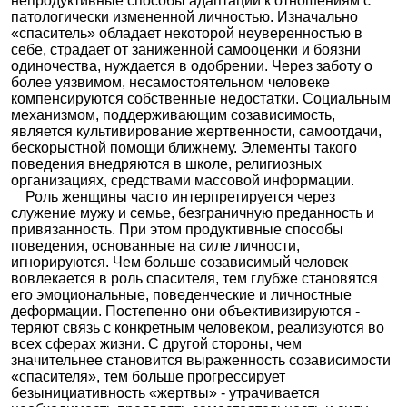
непродуктивные способы адаптации к отношениям с
патологически измененной личностью. Изначально
«спаситель» обладает некоторой неуверенностью в
себе, страдает от заниженной самооценки и боязни
одиночества, нуждается в одобрении. Через заботу о
более уязвимом, несамостоятельном человеке
компенсируются собственные недостатки. Социальным
механизмом, поддерживающим созависимость,
является культивирование жертвенности, самоотдачи,
бескорыстной помощи ближнему. Элементы такого
поведения внедряются в школе, религиозных
организациях, средствами массовой информации.
Роль женщины часто интерпретируется через
служение мужу и семье, безграничную преданность и
привязанность. При этом продуктивные способы
поведения, основанные на силе личности,
игнорируются. Чем больше созависимый человек
вовлекается в роль спасителя, тем глубже становятся
его эмоциональные, поведенческие и личностные
деформации. Постепенно они объективизируются -
теряют связь с конкретным человеком, реализуются во
всех сферах жизни. С другой стороны, чем
значительнее становится выраженность созависимости
«спасителя», тем больше прогрессирует
безынициативность «жертвы» - утрачивается