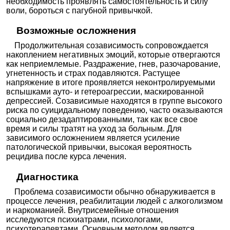
необходимость проявлять самостоятельность и силу
воли, бороться с пагубной привычкой.
Возможные осложнения
Продолжительная созависимость сопровождается
накоплением негативных эмоций, которые отвергаются
как неприемлемые. Раздражение, гнев, разочарование,
угнетенность и страх подавляются. Растущее
напряжение в итоге проявляется неконтролируемыми
вспышками ауто- и гетероагрессии, маскированной
депрессией. Созависимые находятся в группе высокого
риска по суицидальному поведению, часто оказываются
социально дезадаптированными, так как все свое
время и силы тратят на уход за больным. Для
зависимого осложнением является усиление
патологической привычки, высокая вероятность
рецидива после курса лечения.
Диагностика
Проблема созависимости обычно обнаруживается в
процессе лечения, реабилитации людей с алкоголизмом
и наркоманией. Внутрисемейные отношения
исследуются психиатрами, психологами,
психотерапевтами. Основным методом является