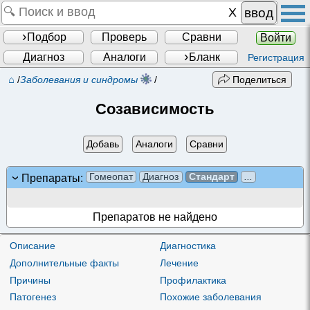
ввод
Подбор
Проверь
Сравни
Войти
Диагноз
Аналоги
Бланк
Регистрация
⌂
/
Заболевания и синдромы
/
Поделиться
Созависимость
Добавь
Аналоги
Сравни
Гомеопат
Диагноз
Стандарт
...
Препараты:
Препаратов не найдено
Описание
Диагностика
Дополнительные факты
Лечение
Причины
Профилактика
Патогенез
Похожие заболевания