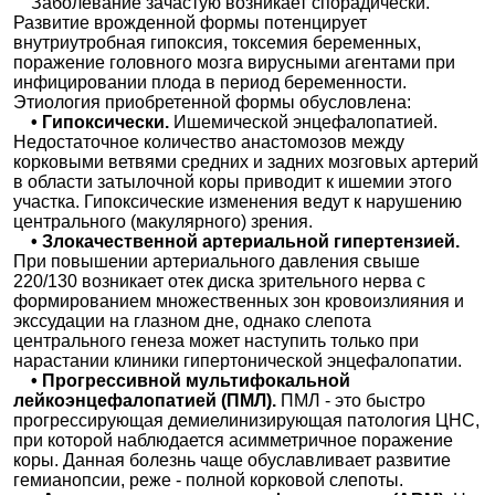
Заболевание зачастую возникает спорадически.
Развитие врожденной формы потенцирует
внутриутробная гипоксия, токсемия беременных,
поражение головного мозга вирусными агентами при
инфицировании плода в период беременности.
Этиология приобретенной формы обусловлена:
• Гипоксически.
Ишемической энцефалопатией.
Недостаточное количество анастомозов между
корковыми ветвями средних и задних мозговых артерий
в области затылочной коры приводит к ишемии этого
участка. Гипоксические изменения ведут к нарушению
центрального (макулярного) зрения.
• Злокачественной артериальной гипертензией.
При повышении артериального давления свыше
220/130 возникает отек диска зрительного нерва с
формированием множественных зон кровоизлияния и
экссудации на глазном дне, однако слепота
центрального генеза может наступить только при
нарастании клиники гипертонической энцефалопатии.
• Прогрессивной мультифокальной
лейкоэнцефалопатией (ПМЛ).
ПМЛ - это быстро
прогрессирующая демиелинизирующая патология ЦНС,
при которой наблюдается асимметричное поражение
коры. Данная болезнь чаще обуславливает развитие
гемианопсии, реже - полной корковой слепоты.