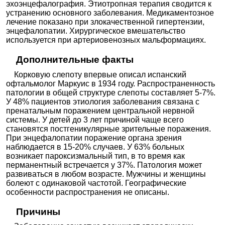
эхоэнцефалография. Этиотропная терапия сводится к
устранению основного заболевания. Медикаментозное
лечение показано при злокачественной гипертензии,
энцефалопатии. Хирургическое вмешательство
используется при артериовенозных мальформациях.
Дополнительные факты
Корковую слепоту впервые описал испанский
офтальмолог Маркуис в 1934 году. Распространенность
патологии в общей структуре слепоты составляет 5-7%.
У 48% пациентов этиология заболевания связана с
пренатальным поражением центральной нервной
системы. У детей до 3 лет причиной чаще всего
становятся постгеникулярные зрительные поражения.
При энцефалопатии поражение органа зрения
наблюдается в 15-20% случаев. У 63% больных
возникает пароксизмальный тип, в то время как
перманентный встречается у 37%. Патология может
развиваться в любом возрасте. Мужчины и женщины
болеют с одинаковой частотой. Географические
особенности распространения не описаны.
Причины