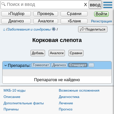
ввод
Подбор
Проверь
Сравни
Войти
Диагноз
Аналоги
Бланк
Регистрация
⌂
/
Заболевания и синдромы
/
Поделиться
Корковая слепота
Добавь
Аналоги
Сравни
Гомеопат
Диагноз
Стандарт
...
Препараты:
Препаратов не найдено
МКБ-10 коды
Возможные осложнения
Описание
Диагностика
Дополнительные факты
Лечение
Причины
Прогноз