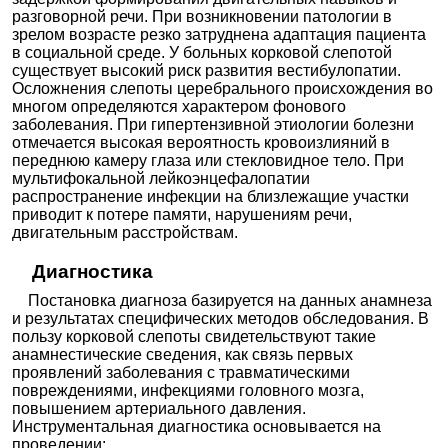
разговорной речи. При возникновении патологии в
зрелом возрасте резко затруднена адаптация пациента
в социальной среде. У больных корковой слепотой
существует высокий риск развития вестибулопатии.
Осложнения слепоты церебрального происхождения во
многом определяются характером фонового
заболевания. При гипертензивной этиологии болезни
отмечается высокая вероятность кровоизлияний в
переднюю камеру глаза или стекловидное тело. При
мультифокальной лейкоэнцефалопатии
распространение инфекции на близлежащие участки
приводит к потере памяти, нарушениям речи,
двигательным расстройствам.
Диагностика
Постановка диагноза базируется на данных анамнеза
и результатах специфических методов обследования. В
пользу корковой слепоты свидетельствуют такие
анамнестические сведения, как связь первых
проявлений заболевания с травматическими
повреждениями, инфекциями головного мозга,
повышением артериального давления.
Инструментальная диагностика основывается на
проведении: