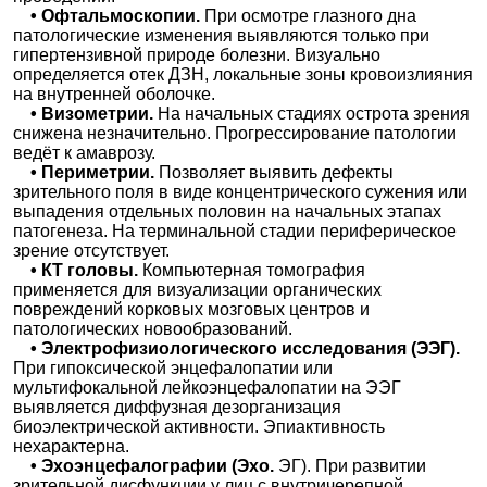
• Офтальмоскопии.
При осмотре глазного дна
патологические изменения выявляются только при
гипертензивной природе болезни. Визуально
определяется отек ДЗН, локальные зоны кровоизлияния
на внутренней оболочке.
• Визометрии.
На начальных стадиях острота зрения
снижена незначительно. Прогрессирование патологии
ведёт к амаврозу.
• Периметрии.
Позволяет выявить дефекты
зрительного поля в виде концентрического сужения или
выпадения отдельных половин на начальных этапах
патогенеза. На терминальной стадии периферическое
зрение отсутствует.
• КТ головы.
Компьютерная томография
применяется для визуализации органических
повреждений корковых мозговых центров и
патологических новообразований.
• Электрофизиологического исследования (ЭЭГ).
При гипоксической энцефалопатии или
мультифокальной лейкоэнцефалопатии на ЭЭГ
выявляется диффузная дезорганизация
биоэлектрической активности. Эпиактивность
нехарактерна.
• Эхоэнцефалографии (Эхо.
ЭГ). При развитии
зрительной дисфункции у лиц с внутричерепной