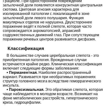
Грациоле. При одностороннем повреждении
затылочной доли появляется конгруэнтная центральная
скотома. Цветовая агнозия характерна для
изолированной патологии с локализацией в зоне
затылочной доли левого полушария. Функция
макулярных отделов не нарушена. Двухстороннее
поражение ведёт к полной слепоте, которая часто
сопровождается ахроматопсией, апраксией
содружественных движений глаз. При сопутствующем
поражении речевых центров развивается дисфазия.
Классификация
В большинстве случаев церебральная слепота - это
приобретенная патология. Врожденные случаи
встречаются крайне редко. Клиническая классификация
включает следующие формы заболевания:
• Перманентная.
Наиболее распространенный
вариант. Развивается при необратимых поражениях
структур головного мозга вследствие геморрагического
инсульта.
• Пароксизмальная.
Это обратимая слепота, которая
чаще наблюдается в молодом возрасте. Возникает на
фоне метаболических расстройств, гипертонического
криза, гидроцефалии.