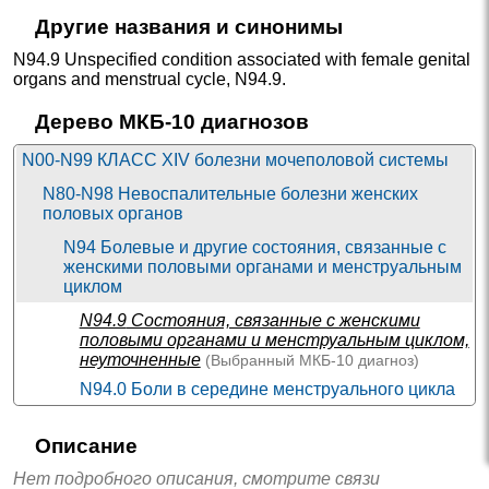
Другие названия и синонимы
N94.9 Unspecified condition associated with female genital
organs and menstrual cycle
,
N94.9
.
Дерево МКБ-10 диагнозов
N00-N99 КЛАСС XIV болезни мочеполовой системы
N80-N98 Невоспалительные болезни женских
половых органов
N94 Болевые и другие состояния, связанные с
женскими половыми органами и менструальным
циклом
N94.9
Состояния, связанные с женскими
половыми органами и менструальным циклом,
неуточненные
(Выбранный
МКБ-10
диагноз)
N94.0 Боли в середине менструального цикла
N94.1 Диспареуния
Описание
N94.2 Вагинизм
Нет подробного описания, смотрите связи
N94.3 Синдром предменструального