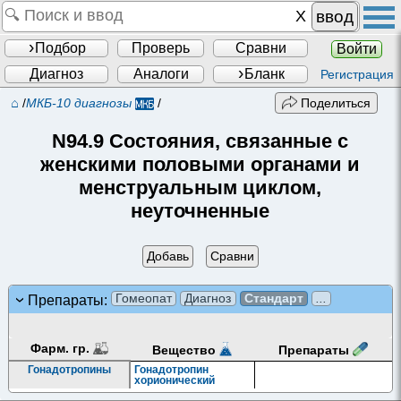
ввод
Подбор
Проверь
Сравни
Войти
Диагноз
Аналоги
Бланк
Регистрация
⌂
/
МКБ-10 диагнозы
/
Поделиться
N94.9 Состояния, связанные с
женскими половыми органами и
менструальным циклом,
неуточненные
Добавь
Сравни
Гомеопат
Диагноз
Стандарт
...
Препараты:
Фарм. гр.
Препараты
Вещество
Гонадотропины
Гонадотропин
хорионический