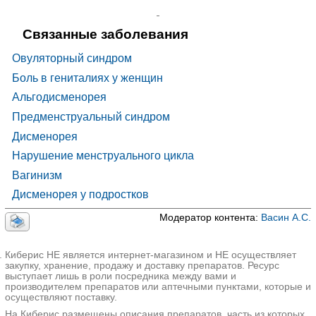
напряжения
N94.4 Первичная дисменорея
Связанные заболевания
N94.5 Вторичная дисменорея
Овуляторный синдром
N94.6 Дисменорея неуточненная
Боль в гениталиях у женщин
N94.8 Другие уточненные состояния,
связанные с женскими половыми органами и
Альгодисменорея
менструальным циклом
Предменструальный синдром
Дисменорея
Нарушение менструального цикла
Вагинизм
Дисменорея у подростков
Модератор контента:
Васин А.С.
Киберис НЕ является интернет-магазином и НЕ осуществляет
закупку, хранение, продажу и доставку препаратов. Ресурс
выступает лишь в роли посредника между вами и
производителем препаратов или аптечными пунктами, которые и
осуществляют поставку.
На Киберис размещены описания препаратов, часть из которых