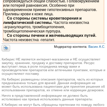
сопровождаться общей слабостью. Головокружением
или потерей равновесия. Особенно при
одновременном приеме гипотензивных препаратов.
Приливы крови к коже лица.
Со стороны системы кроветворения и
лимфатической системы.
Частота неизвестна
-агранулоцитоз, тромбоцитопения,
тромбоцитопеническая пурпура.
Со стороны печени и желчевыводящих путей.
Частота неизвестна -гепатит.
Модератор контента:
Васин А.С.
Киберис НЕ является интернет-магазином и НЕ осуществляет
закупку, хранение, продажу и доставку препаратов. Ресурс
выступает лишь в роли посредника между вами и
производителем препаратов или аптечными пунктами, которые и
осуществляют поставку.
На Киберис размещены описания препаратов, часть из которых
предназначена только для врачей. Данная информация не
может быть использована пациентами для принятия решения об
использовании препаратов, их отмене или коррекции дозировок.
Ничто в представленной информации не должно быть
истолковано как призыв использовать данные препараты.
К Киберис не могут быть обращены претензии по поводу любого