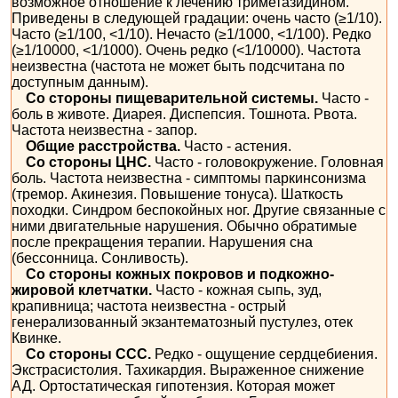
возможное отношение к лечению триметазидином.
Приведены в следующей градации: очень часто (≥1/10).
Часто (≥1/100, <1/10). Нечасто (≥1/1000, <1/100). Редко
(≥1/10000, <1/1000). Очень редко (<1/10000). Частота
неизвестна (частота не может быть подсчитана по
доступным данным).
Со стороны пищеварительной системы.
Часто -
боль в животе. Диарея. Диспепсия. Тошнота. Рвота.
Частота неизвестна - запор.
Общие расстройства.
Часто - астения.
Со стороны ЦНС.
Часто - головокружение. Головная
боль. Частота неизвестна - симптомы паркинсонизма
(тремор. Акинезия. Повышение тонуса). Шаткость
походки. Синдром беспокойных ног. Другие связанные с
ними двигательные нарушения. Обычно обратимые
после прекращения терапии. Нарушения сна
(бессонница. Сонливость).
Со стороны кожных покровов и подкожно-
жировой клетчатки.
Часто - кожная сыпь, зуд,
крапивница; частота неизвестна - острый
генерализованный экзантематозный пустулез, отек
Квинке.
Со стороны ССС.
Редко - ощущение сердцебиения.
Экстрасистолия. Тахикардия. Выраженное снижение
АД. Ортостатическая гипотензия. Которая может