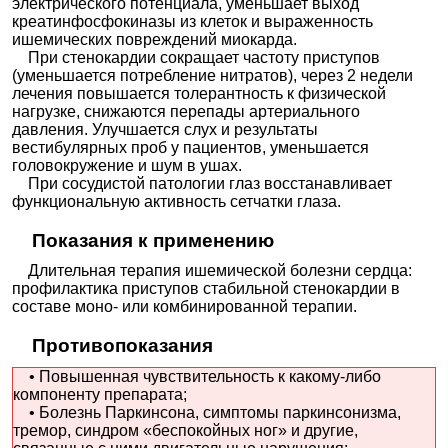
электрического потенциала, уменьшает выход
креатинфосфокиназы из клеток и выраженность
ишемических повреждений миокарда.
При стенокардии сокращает частоту приступов
(уменьшается потребление нитратов), через 2 недели
лечения повышается толерантность к физической
нагрузке, снижаются перепады артериального
давления. Улучшается слух и результаты
вестибулярных проб у пациентов, уменьшается
головокружение и шум в ушах.
При сосудистой патологии глаз восстанавливает
функциональную активность сетчатки глаза.
Показания к применению
Длительная терапия ишемической болезни сердца:
профилактика приступов стабильной стенокардии в
составе моно- или комбинированной терапии.
Противопоказания
• Повышенная чувствительность к какому-либо
компоненту препарата;
• Болезнь Паркинсона, симптомы паркинсонизма,
тремор, синдром «беспокойных ног» и другие,