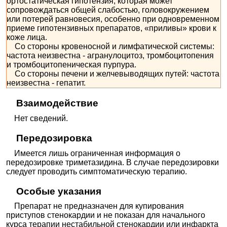
ортостатическая гипотензия, которая может
сопровождаться общей слабостью, головокружением
или потерей равновесия, особенно при одновременном
приеме гипотензивных препаратов, «приливы» крови к
коже лица.
Со стороны кровеносной и лимфатической системы:
частота неизвестна - агранулоцитоз, тромбоцитопения
и тромбоцитопеническая пурпура.
Со стороны печени и желчевыводящих путей: частота
неизвестна - гепатит.
Взаимодействие
Нет сведений.
Передозировка
Имеется лишь ограниченная информация о
передозировке триметазидина. В случае передозировки
следует проводить симптоматическую терапию.
Особые указания
Препарат не предназначен для купирования
приступов стенокардии и не показан для начального
курса терапии нестабильной стенокардии или инфаркта