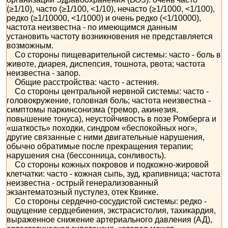
(≥1/10), часто (≥1/100, <1/10), нечасто (≥1/1000, <1/100),
редко (≥1/10000, <1/1000) и очень редко (<1/10000),
частота неизвестна - по имеющимся данным
установить частоту возникновения не представляется
возможным.
Со стороны пищеварительной системы: часто - боль в
животе, диарея, диспепсия, тошнота, рвота; частота
неизвестна - запор.
Общие расстройства: часто - астения.
Со стороны центральной нервной системы: часто -
головокружение, головная боль; частота неизвестна -
симптомы паркинсонизма (тремор, акинезия,
повышение тонуса), неустойчивость в позе Ромберга и
«шаткость» походки, синдром «беспокойных ног»,
другие связанные с ними двигательные нарушения,
обычно обратимые после прекращения терапии;
нарушения сна (бессонница, сонливость).
Со стороны кожных покровов и подкожно-жировой
клетчатки: часто - кожная сыпь, зуд, крапивница; частота
неизвестна - острый генерализованный
экзантематозный пустулез, отек Квинке.
Со стороны сердечно-сосудистой системы: редко -
ощущение сердцебиения, экстрасистолия, тахикардия,
выраженное снижение артериального давления (АД),