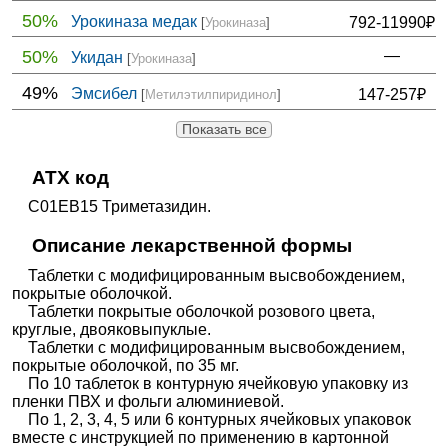
50%
Урокиназа медак
792-11990₽
[
Урокиназа
]
50%
—
Укидан
[
Урокиназа
]
49%
Эмсибел
147-257₽
[
Метилэтилпиридинол
]
Показать все
ATX код
C01EB15 Триметазидин.
Описание лекарственной формы
Таблетки с модифицированным высвобождением,
покрытые оболочкой.
Таблетки покрытые оболочкой розового цвета,
круглые, двояковыпуклые.
Таблетки с модифицированным высвобождением,
покрытые оболочкой, по 35 мг.
По 10 таблеток в контурную ячейковую упаковку из
пленки ПВХ и фольги алюминиевой.
По 1, 2, 3, 4, 5 или 6 контурных ячейковых упаковок
вместе с инструкцией по применению в картонной