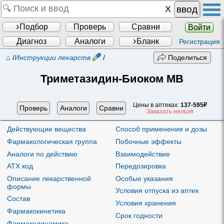
ввод
Подбор
Проверь
Сравни
Войти
Диагноз
Аналоги
Бланк
Регистрация
⌂
/
Инструкции лекарств
/
Поделиться
Триметазидин-Биоком МВ
Цены в аптеках:
137-595₽
Проверь
Аналоги
Сравни
Заказать нельзя
Действующие вещества
Способ применения и дозы
Фармакологическая группа
Побочные эффекты
Аналоги по действию
Взаимодействие
ATX код
Передозировка
Описание лекарственной
Особые указания
формы
Условия отпуска из аптек
Состав
Условия хранения
Фармакокинетика
Срок годности
Фармакодинамика