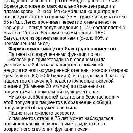
желудочно-кишечного тракта. Биодоступность - 90%.
Время достижения максимальной концентрации в
плазме крови - 2 часа. Максимальная концентрация
после однократного приема 35 мг триметазидина около
55 нг/мл. Легко проникает через гистогематические
барьеры. Период полувыведения (Т
/2) составляет 4,5-
1
5 часов. Связь с белками плазмы крови - 16%.
Выводится из организма почками (около 60% в
неизмененном виде).
Фармакокинетика у особых групп пациентов.
Пациенты с нарушениями функции почек.
Экспозиция триметазидина в среднем была
увеличена в 2,4 раза у пациентов с почечной
недостаточностью умеренной степени тяжести (клиренс
креатинина (КК) 30-60 мл/мин), и в среднем в 4 раза - у
пациентов с почечной недостаточностью тяжелой
степени (КК менее 30 мл/мин) по сравнению с
пациентами с нормальной функцией почек.
Никаких особенностей касательно безопасности у
этой популяции пациентов в сравнении с общей
популяцией обнаружено не было.
Пациенты пожилого возраста.
У пациентов старше 75 лет может наблюдаться
повышенная экспозиция триметазидина из-за
возрастного снижения функции почек.