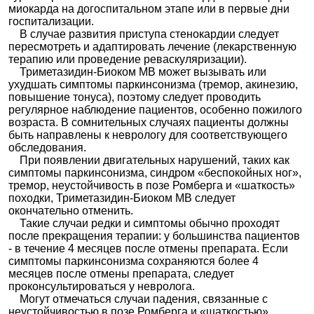
миокарда на догоспитальном этапе или в первые дни
госпитализации.
В случае развития приступа стенокардии следует
пересмотреть и адаптировать лечение (лекарственную
терапию или проведение реваскуляризации).
Триметазидин-Биоком MB может вызывать или
ухудшать симптомы паркинсонизма (тремор, акинезию,
повышение тонуса), поэтому следует проводить
регулярное наблюдение пациентов, особенно пожилого
возраста. В сомнительных случаях пациенты должны
быть направлены к неврологу для соответствующего
обследования.
При появлении двигательных нарушений, таких как
симптомы паркинсонизма, синдром «беспокойных ног»,
тремор, неустойчивость в позе Ромберга и «шаткость»
походки, Триметазидин-Биоком MB следует
окончательно отменить.
Такие случаи редки и симптомы обычно проходят
после прекращения терапии: у большинства пациентов
- в течение 4 месяцев после отмены препарата. Если
симптомы паркинсонизма сохраняются более 4
месяцев после отмены препарата, следует
проконсультироваться у невролога.
Могут отмечаться случаи падения, связанные с
неустойчивостью в позе Ромберга и «шаткостью»