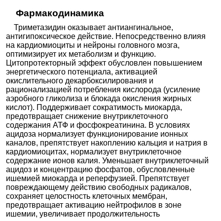
Фармакодинамика
Триметазидин оказывает антиангинальное,
антигипоксическое действие. Непосредственно влияя
на кардиомиоциты и нейроны головного мозга,
оптимизирует их метаболизм и функцию.
Цитопротекторный эффект обусловлен повышением
энергетического потенциала, активацией
окислительного декарбоксилирования и
рационализацией потребления кислорода (усиление
аэробного гликолиза и блокада окисления жирных
кислот). Поддерживает сократимость миокарда,
предотвращает снижение внутриклеточного
содержания АТФ и фосфокреатинина. В условиях
ацидоза нормализует функционирование ионных
каналов, препятствует накоплению кальция и натрия в
кардиомиоцитах, нормализует внутриклеточное
содержание ионов калия. Уменьшает внутриклеточный
ацидоз и концентрацию фосфатов, обусловленные
ишемией миокарда и реперфузией. Препятствует
повреждающему действию свободных радикалов,
сохраняет целостность клеточных мембран,
предотвращает активацию нейтрофилов в зоне
ишемии, увеличивает продолжительность