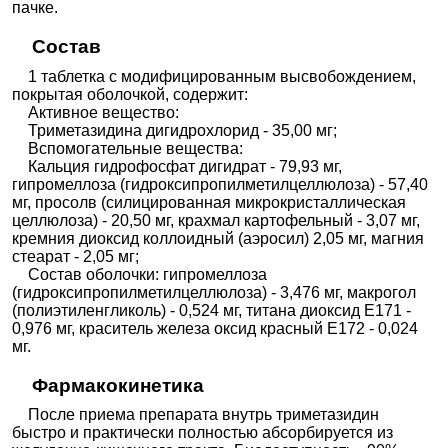
пачке.
Состав
1 таблетка с модифицированным высвобождением,
покрытая оболочкой, содержит:
Активное вещество:
Триметазидина дигидрохлорид - 35,00 мг;
Вспомогательные вещества:
Кальция гидрофосфат дигидрат - 79,93 мг,
гипромеллоза (гидроксипропилметилцеллюлоза) - 57,40
мг, просолв (силицированная микрокристаллическая
целлюлоза) - 20,50 мг, крахмал картофельный - 3,07 мг,
кремния диоксид коллоидный (аэросил) 2,05 мг, магния
стеарат - 2,05 мг;
Состав оболочки: гипромеллоза
(гидроксипропилметилцеллюлоза) - 3,476 мг, макрогол
(полиэтиленгликоль) - 0,524 мг, титана диоксид Е171 -
0,976 мг, краситель железа оксид красный Е172 - 0,024
мг.
Фармакокинетика
После приема препарата внутрь триметазидин
быстро и практически полностью абсорбируется из