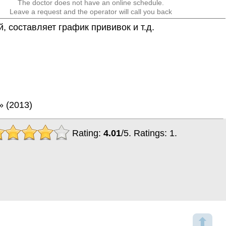
The doctor does not have an online schedule.
Leave a request and the operator will call you back
 составляет график прививок и т.д.
» (2013)
Rating:
4.01
/
5
. Ratings:
1
.
⬆