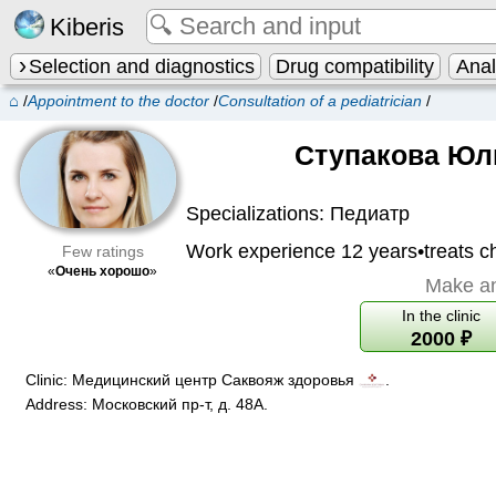
Kiberis
Selection and diagnostics
Drug compatibility
Ana
⌂
/
Appointment to the doctor
/
Consultation of a pediatrician
/
Ступакова Юл
Specializations:
Педиатр
Work experience 12 years•treats ch
Few ratings
«
Очень хорошо
»
Make a
In the clinic
2000
₽
Clinic:
Медицинский центр Саквояж здоровья
.
Address:
Московский пр-т, д. 48А
.