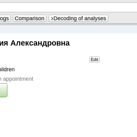
logs
Comparison
Decoding of analyses
ия Александровна
Edit
ildren
n appointment