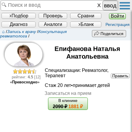
ввод
Подбор
Проверь
Сравни
Войти
Диагноз
Аналоги
Бланк
Регистрация
⌂
/
Запись к врачу
/
Консультация
Поделиться
ревматолога
/
Епифанова Наталья
Анатольевна
Специализации:
Ревматолог
,
Терапевт
Править
рейтинг:
4.5
[12]
«
Превосходно
»
Стаж 20 лет•принимает детей
Записаться на прием
В клинике
2090
₽
1881 ₽