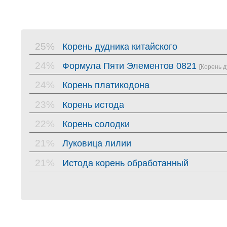
25%
Корень дудника китайского
24%
Формула Пяти Элементов 0821
[
Корень д
24%
Корень платикодона
23%
Корень истода
22%
Корень солодки
21%
Луковица лилии
21%
Истода корень обработанный