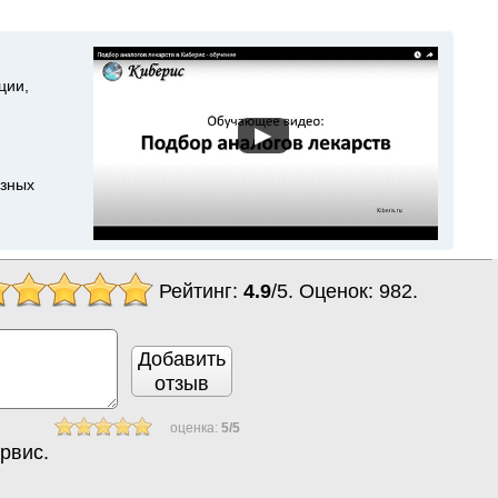
ции,
▶
азных
Рейтинг:
4.9
/
5
. Оценок:
982
.
Добавить
отзыв
оценка:
5
/
5
рвис.