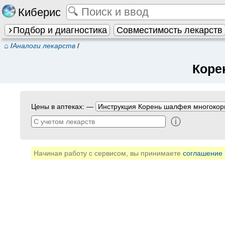
Киберис
Подбор и диагностика
Совместимость лекарств
⌂
/
Аналоги лекарств
/
Коре
Цены в аптеках: —
Инструкция Корень шалфея многоко
ⓘ
Начиная работу с сервисом, вы принимаете
соглашение 