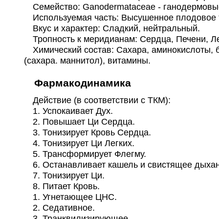
Семейство: Ganodermataceae - ганодермовы
Используемая часть: Высушенное плодовое т
Вкус и характер: Сладкий, нейтральный.
Тропность к меридианам: Сердца, Печени, Ле
Химический состав: Сахара, аминокислоты, бе
(сахара. маннитол), витамины.
Фармакодинамика
Действие (в соответствии с ТКМ):
1. Успокаивает Дух.
2. Повышает Ци Сердца.
3. Тонизирует Кровь Сердца.
4. Тонизирует Ци Легких.
5. Трансформирует Флегму.
6. Останавливает кашель и свистящее дыхан
7. Тонизирует Ци.
8. Питает Кровь.
1. Угнетающее ЦНС.
2. Седативное.
3. Транквилизирующее.