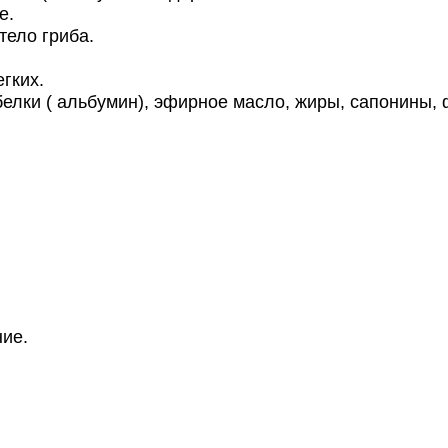
е.
ело гриба.
гких.
лки ( альбумин), эфирное масло, жиры, сапонины, 
ие.