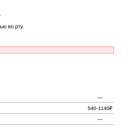
.
ью во рту.
—
540-1140₽
—