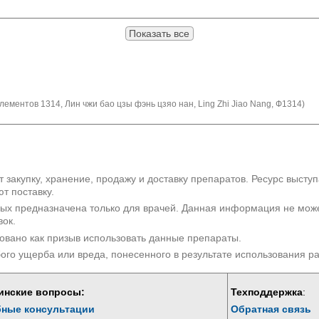
Показать все
ементов 1314, Лин чжи бао цзы фэнь цзяо нан, Ling Zhi Jiao Nang, Ф1314)
 закупку, хранение, продажу и доставку препаратов. Ресурс высту
т поставку.
рых предназначена только для врачей. Данная информация не мож
вок.
овано как призыв использовать данные препараты.
бого ущерба или вреда, понесенного в результате использования 
инские вопросы:
Техподдержка
:
бные консультации
Обратная связь