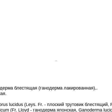
нодерма блестящая (ганодерма лакированная),.
ая.
us lucidus (Leys. Fr. - плоский трутовик блестящий, F
(Fr. Lloyd - ганодерма японская, Ganoderma lucidum (