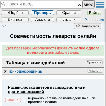
ввод
Подбор
Проверь
Сравни
Войти
Диагноз
Аналоги
Бланк
Регистрация
⌂
/
Поделиться
Совместимость лекарств онлайн
Для проверки безопасности добавьте
более одного
препарата
или заболевание.
Таблица взаимодействий
Сравнить
Аналоги
✘
Трийодрезорцин
Расшифровка цветов взаимодействий и
противопоказаний
выражено негативное взаимодействие или
Опасно!
—
противопоказание.