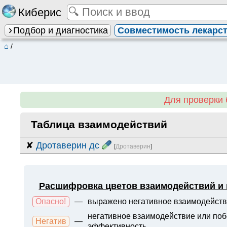
Киберис
Подбор и диагностика
Совместимость лекарс
⌂
/
Для проверки 
Таблица взаимодействий
✘
Дротаверин дс
[
Дротаверин
]
Расшифровка цветов взаимодействий и
Опасно!
—
выражено негативное взаимодейств
негативное взаимодействие или поб
Негатив
—
эффективность.