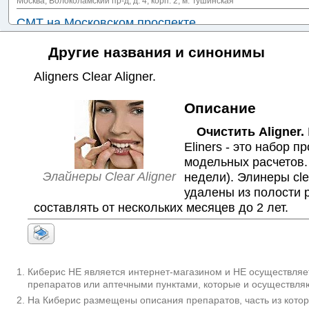
Москва; Волоколамский пр-д, д. 4, корп. 2
; м. Тушинская
СМТ на Московском проспекте
Санкт-Петербург; пр-т Московский, д. 22
; м. Технологический институт
Другие названия и синонимы
Aesthetic Dental Club на Мебельной
+7(800
..п
Санкт-Петербург; ул. Мебельная, д. 19, корп. 2
; м. Беговая
Aligners Clear Aligner
.
Описание
Очистить Aligner.
Eliners - это набор 
модельных расчетов.
Элайнеры Clear Aligner
недели). Элинеры сl
удалены из полости 
составлять от нескольких месяцев до 2 лет.
Киберис НЕ является интернет-магазином и НЕ осуществляет
препаратов или аптечными пунктами, которые и осуществляю
На Киберис размещены описания препаратов, часть из кото