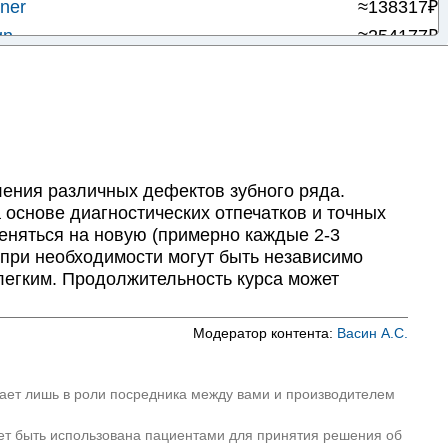
ner
≈138317₽
gn
≈254177₽
nap
≈158663₽
 для выравнивания зубов
≈112409₽
ения различных дефектов зубного ряда.
а основе диагностических отпечатков и точных
еняться на новую (примерно каждые 2-3
 при необходимости могут быть независимо
 легким. Продолжительность курса может
Модератор контента:
Васин А.С.
пает лишь в роли посредника между вами и производителем
ет быть использована пациентами для принятия решения об