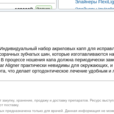
Элайнеры FlexiLig
Запись
Элайнеры Invisali
189000₽
Элайнеры OrthoS
Запись
оказать
200000₽
Прозрачные каппы
Индивидуальный набор акриловых капп для исправл
прозрачных зубчатых шин, которые изготавливаются н
 В процессе ношения капа должна периодически зам
ear Aligner практически невидимы для окружающих, и
рта, что делает ортодонтическое лечение удобным и
 закупку, хранение, продажу и доставку препаратов. Ресурс высту
т поставку.
рых предназначена только для врачей. Данная информация не мож