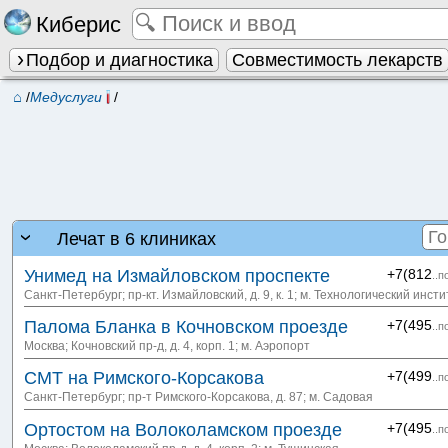
Киберис
Подбор и диагностика
Совместимость лекарств
⌂
/
Медуслуги
/
Лечат в 6 клиниках
Унимед на Измайловском проспекте
+7(812
..п
Санкт-Петербург; пр-кт. Измайловский, д. 9, к. 1
; м. Технологический инсти
Палома Бланка в Кочновском проезде
+7(495
..п
Москва; Кочновский пр-д, д. 4, корп. 1
; м. Аэропорт
СМТ на Римского-Корсакова
+7(499
..п
Санкт-Петербург; пр-т Римского-Корсакова, д. 87
; м. Садовая
Ортостом на Волоколамском проезде
+7(495
..п