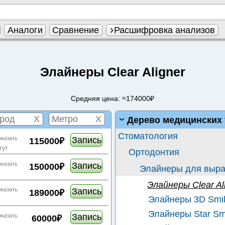
Аналоги
Сравнение
Расшифровка анализов
Элайнеры Clear Aligner
Средняя цена: ≈174000₽
X
X
Дерево медицинских 
Стоматология
Запись
оказать
115000₽
тут
Ортодонтия
Запись
оказать
150000₽
Элайнеры для выра
Элайнеры Clear Al
Запись
оказать
189000₽
Элайнеры 3D Smi
Элайнеры Star Sm
Запись
оказать
60000₽