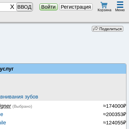
☰
ВВОД
Войти
Регистрация
Меню
Корзина
Поделиться
услуг
внивания зубов
igner
≈174000₽
(Выбрано)
le
≈200353₽
ile
≈124055₽