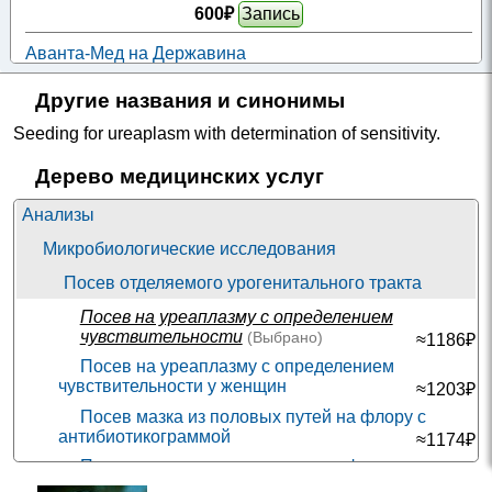
600₽
Запись
Аванта-Мед на Державина
Новосибирск; ул. Державина, д. 77/1
; м. Березовая роща
+7(383
..показать
Другие названия и синонимы
650₽
Запись
Seeding for ureaplasm with determination of sensitivity
.
Клиника Уральская на Пальмиро Тольятти
Екатеринбург; ул. Пальмиро Тольятти, д. 11А
; м. Геологическая
Дерево медицинских услуг
+7(343
..показать
800₽
Запись
Анализы
Микробиологические исследования
ЭкспрессМедСервис на Ставропольской
Краснодар; ул. Ставропольская, д. 96/1
;
Посев отделяемого урогенитального тракта
+7(996
..показать
800₽
Запись
Посев на уреаплазму с определением
чувствительности
(Выбрано)
≈1186₽
Клиника Семейная на Героев Панфиловцев
Посев на уреаплазму с определением
Москва; ул. Героев Панфиловцев, д. 1
; м. Сходненская
чувствительности у женщин
+7(499
≈1203₽
..показать
800₽
Запись
Посев мазка из половых путей на флору с
антибиотикограммой
≈1174₽
Униклиник на Крылова
Посев мазка из уретры на микрофлору
Новосибирск; ул. Крылова, д. 38
; м. Маршала Покрышкина
≈1079₽
+7(383
..показать