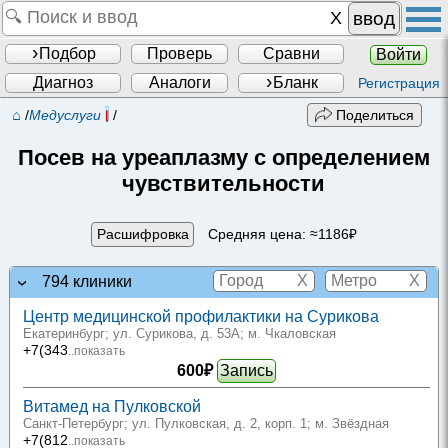
ввод
Подбор
Проверь
Сравни
Войти
Диагноз
Аналоги
Бланк
Регистрация
⌂
/
Медуслуги
/
Поделиться
Посев на уреаплазму с определением
чувствительности
Расшифровка
Средняя цена: ≈1186₽
X
X
794 клиники
Центр медицинской профилактики на Сурикова
Екатеринбург; ул. Сурикова, д. 53А
; м. Чкаловская
+7(343
..показать
600₽
Запись
Витамед на Пулковской
Санкт-Петербург; ул. Пулковская, д. 2, корп. 1
; м. Звёздная
+7(812
..показать