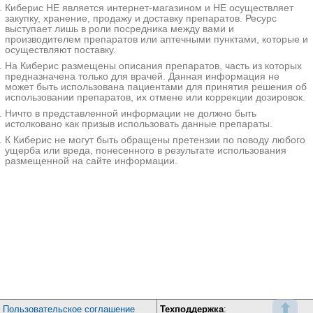
Киберис НЕ является интернет-магазином и НЕ осуществляет
1020₽
Запись
закупку, хранение, продажу и доставку препаратов. Ресурс
выступает лишь в роли посредника между вами и
Земская Больница на Избирателей
производителем препаратов или аптечными пунктами, которые и
Екатеринбург; ул. Избирателей, д. 110
; м. Проспект Космонавтов
осуществляют поставку.
+7(343
..показать
На Киберис размещены описания препаратов, часть из которых
1020₽
Запись
предназначена только для врачей. Данная информация не
может быть использована пациентами для принятия решения об
использовании препаратов, их отмене или коррекции дозировок.
А МедКлиник в 3-м Монетчиковском переулке
Москва; 3-й Монетчиковский пер., д. 16, стр. 1
; м. Павелецкая
Ничто в представленной информации не должно быть
+7(495
истолковано как призыв использовать данные препараты.
..показать
1100₽
Запись
К Киберис не могут быть обращены претензии по поводу любого
ущерба или вреда, понесенного в результате использования
размещенной на сайте информации.
MedSwiss на проспекте Обуховской Обороны
Санкт-Петербург; пр-т Обуховской Обороны, д. 120Б
; м.
Пролетарская
+7(499
..показать
1120₽
Запись
Медис на Пролетарской
Нижний Новгород; ул. Пролетарская, д. 3
; м. Стрелка
+7(831
..показать
1350₽
Запись
Профессорская клиника на проспекте Альберта
⬆
Пользовательское соглашение
Техподдержка
:
Камалеева