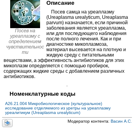
Посев на кандиды с определением
Описание
870₽
Запись
чувствительности
≈982₽
Посев самца на уреаплазму
Посев на кандиды с определением
МЦ Звезда на Чистопольской
(Ureaplasma urealyticum, Ureaplasma
чувствительности у женщин
Казань; ул. Чистопольская, д. 38
; м. Козья слобода
≈1033₽
parvum) назначается, если причиной
+7(843
..показать
заболевания является уреаплазма,
Посев на флору с антибиотикограммой у
Посев на
880₽
Запись
или для последующего наблюдения
женщин
≈1385₽
уреаплазму с
после полного лечения. Как и при
определением
Клиника Пасман на Блюхера
Посев на гонококки с определением
диагностике микоплазмоза,
чувствительнос
Новосибирск; ул. Блюхера, д. 71/1
; м. Студенческая
чувствительности
≈3783₽
материал высевается на плотную и
ти
+7(383
..показать
жидкую среду с питательными
Посев на микоплазму с определением
970₽
Запись
веществами, а эффективность антибиотиков для этих
чувствительности
≈1199₽
микоплазм определяется с помощью пробирок,
Клиника Пасман на Карамзина
Посев на микоплазму с определением
содержащих жидкие среды с добавлением различных
Новосибирск; ул. Карамзина, д. 92
; м. Маршала Покрышкина
чувствительности у женщин
≈1253₽
антибиотиков.
+7(383
..показать
✚
Посев мочи на микрофлору
≈2196₽
970₽
Запись
Исследование на биоценоз влагалища и
Номенклатурные коды
Земская Больница на Готвальда
определение чувствительности к антимикробным
Екатеринбург; ул. Готвальда, д. 14А
; м. Уральская
и антигрибковым препаратам
—
A26.21.004 Микробиологическое (культуральное)
+7(343
..показать
исследование отделяемого из уретры на уреаплазму
1020₽
Запись
уреалитикум (Ureaplasma urealyticum)
Модератор контента:
Васин А.С.
Земская Больница на Таганской
Екатеринбург; ул. Таганская, д. 79
; м. Проспект Космонавтов
+7(343
..показать