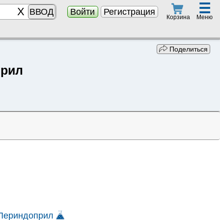
☰
ВВОД
Войти
Регистрация
Меню
Корзина
Поделиться
прил
Периндоприл