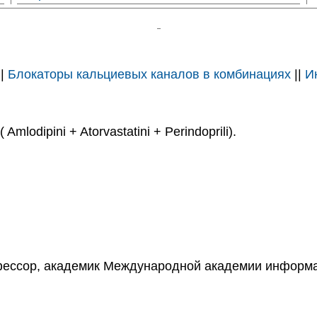
||
Блокаторы кальциевых каналов в комбинациях
||
И
mlodipini + Atorvastatini + Perindoprili).
фессор, академик Международной академии информа