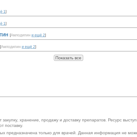
ё 1
]
ё 1
]
тин
[
Амлодипин
и ещё 2
]
[
Амлодипин
и ещё 2
]
Показать все
 закупку, хранение, продажу и доставку препаратов. Ресурс высту
т поставку.
рых предназначена только для врачей. Данная информация не мож