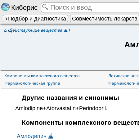
Киберис
Подбор и диагностика
Совместимость лекарств
⌂
/
Действующие вещества
/
Амл
Компоненты комплексного вещества
Латинское наз
Фармакологическая группа
Фармакологиче
Другие названия и синонимы
Amlodipine+Atorvastatin+Perindopril
.
Компоненты комплексного вещест
Амлодипин