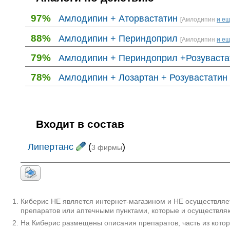
97%
Амлодипин + Аторвастатин
[
Амлодипин
и ещ
88%
Амлодипин + Периндоприл
[
Амлодипин
и ещ
79%
Амлодипин + Периндоприл +Розуваста
78%
Амлодипин + Лозартан + Розувастатин
Входит в состав
Липертанс
(
)
3 фирмы
Киберис НЕ является интернет-магазином и НЕ осуществляет
препаратов или аптечными пунктами, которые и осуществляю
На Киберис размещены описания препаратов, часть из кото