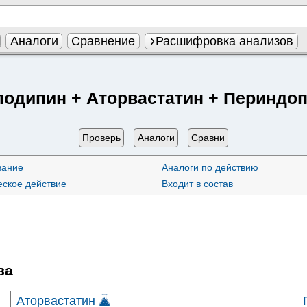
Аналоги
Сравнение
Расшифровка анализов
одипин + Аторвастатин + Периндо
Проверь
Аналоги
Сравни
вание
Аналоги по действию
ское действие
Входит в состав
ва
Аторвастатин