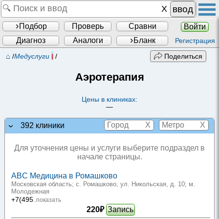
ввод
Подбор
Проверь
Сравни
Войти
Диагноз
Аналоги
Бланк
Регистрация
⌂
/
Медуслуги
/
Поделиться
Аэротерапия
Цены в клиниках:
—
X
X
392 клиники
Для уточнения цены и услуги выберите подраздел в
начале страницы.
ABC Медицина в Ромашково
Московская область; с. Ромашково, ул. Никольская, д. 10
; м.
Молодежная
+7(495
..показать
220₽
Запись