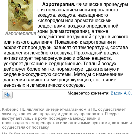
✚
Прессотерапия
≈1849₽
Аэротерапия.
Физические процедуры
МЕДСИ на Ленинском проспекте
с использованием ионизированного
—
✚
Консультации в физиотерапии
Москва; Ленинский пр-т, д. 20, стр. 1
; м. Шаболовская
воздуха, воздуха, насыщенного
+7(495
..показать
—
✚
Гирудотерапия
кислородом или ароматическими
500₽
Запись
веществами, воздуха определенной
✚
Водолечение
≈1316₽
зоны (климатотерапия), а также
Медикус на проспекте Маршала Блюхера
Аэротерапия
✚
Массаж
воздействия воздушной среды высокого
≈1702₽
Санкт-Петербург; пр-т Маршала Блюхера, д. 7, корп. 3
; м.
или низкого давления. Показания к аэротерапии и
Выборгская
✚
Грязелечение
≈1207₽
эффект от процедуры зависят от температуры, состава
+7(499
..показать
и давления лечебного воздуха. Прохладный воздух
500₽
Запись
✚
Светолечение
≈1290₽
активизирует терморегуляцию и обмен веществ,
✚
Рефлексотерапия
≈2174₽
ускоряет дыхание и сердцебиение. Теплый воздух
МЦ Здравица на Дуси Ковальчук
действует более мягко, нормализует дыхательную и
Новосибирск; ул. Дуси Ковальчук, д. 272/1
; м. Заельцовская
✚
Ударно-волновая терапия
≈2561₽
сердечно-сосудистую системы. Методы с изменением
+7(383
..показать
✚
Специалисты восстановительной медицины
давления влияют на микроциркуляцию, состояние
≈2073₽
500₽
Запись
венозных и лимфатических сосудов.
—
✚
Стоун-терапия
К+31 на Лобачевского
Модератор контента:
Васин А.С.
—
Москва; ул. Лобачевского, д. 42, стр. 4
; м. Проспект Вернадского
✚
Теплолечение
+7(499
..показать
—
✚
Лечение электрическими токами
500₽
Запись
Киберис НЕ является интернет-магазином и НЕ осуществляет
—
✚
Лечение электрическими полями
закупку, хранение, продажу и доставку препаратов. Ресурс
МЦ Здравица на Шевченко
выступает лишь в роли посредника между вами и
—
✚
Лечение электромагнитными полями
Новосибирск; ул. Шевченко, д. 31А
; м. Октябрьская
производителем препаратов или аптечными пунктами, которые и
осуществляют поставку.
+7(383
..показать
✚
Лечение магнитными полями
≈836₽
500₽
Запись