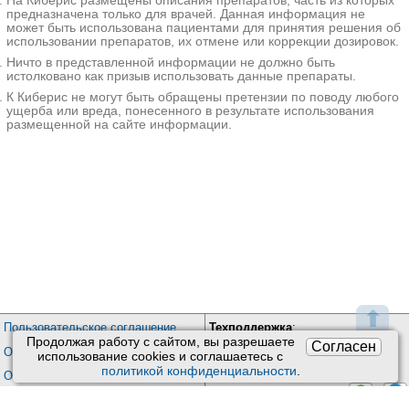
На Киберис размещены описания препаратов, часть из которых
—
✚
Лечение ультразвуком
предназначена только для врачей. Данная информация не
может быть использована пациентами для принятия решения об
МЦ Здравица на площади Карла Маркса
использовании препаратов, их отмене или коррекции дозировок.
Новосибирск; пл. Карла Маркса, д. 7
; м. Площадь Карла Маркса
Ничто в представленной информации не должно быть
+7(383
..показать
истолковано как призыв использовать данные препараты.
500₽
Запись
К Киберис не могут быть обращены претензии по поводу любого
ущерба или вреда, понесенного в результате использования
МЦ Здравица на Державина
размещенной на сайте информации.
Новосибирск; ул. Державина, д. 28
; м. Сибирская
+7(383
..показать
500₽
Запись
МЦ Здравица на 1905 года
Новосибирск; ул. 1905 года, д. 73
; м. Красный проспект
+7(383
..показать
500₽
Запись
СМТ на Римского-Корсакова
Санкт-Петербург; пр-т Римского-Корсакова, д. 87
; м. Садовая
+7(499
..показать
⬆
600₽
Запись
Пользовательское соглашение
Техподдержка
:
Продолжая работу с сайтом, вы разрешаете
Согласен
Обратная связь
Обработка персональных данных
использование сookies и соглашаетесь с
Медицина 24/7 на Автозаводской
Почта:
kiberis@mail.ru
политикой конфиденциальности
.
О проекте Киберис
Москва; ул. Автозаводская, д. 16, корп. 2
; м. Автозаводская
+7(495
Контакты программиста:
/
..показать
Контакты
/
+7(905) 769-20-26