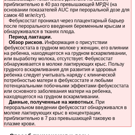
приблизительно в 40 раз превышающей МРДЧ (на
основании показателей AUC при пероральной дозе для
самок 48 мг/кг/сут).
Фебуксостат проникал через плацентарный барьер
после перорального введения беременным крысам и
обнаруживался в тканях плода.
Период лактации.
Обзор рисков.
Информация о присутствии
фебуксостата в грудном молоке у женщин, его влиянии
на ребенка, находящегося на грудном вскармливании,
или выработку молока, отсутствует. Фебуксостат
обнаруживается в молоке лактирующих крыс. Пользу
грудного вскармливания для развития и здоровья
ребенка следует учитывать наряду с клинической
потребностью матери в фебуксостате и любыми
потенциальными побочными эффектами фебуксостата
или основного заболевания матери на ребенка,
находящегося на грудном вскармливании.
Данные, полученные на животных.
При
пероральном введении фебуксостат обнаруживался в
молоке лактирующих крыс в концентрации,
приблизительно в 7 раз превышающей таковую в
плазме крови.