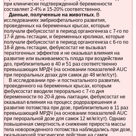
при клинически подтвержденной беременности
составляет 2-4% и 15-20% соответственно.
Данные, полученные на животных.
В
исследованиях эмбриофетального развития,
проведенных на беременных крысах, которые
получали фебуксостат в период органогенеза с 7-го по
17-й день гестации, и беременных кроликах, которые
получали фебуксостат в период органогенеза с 6-го по
18-й день гестации, фебуксостат не вызывал
тератогенных эффектов и не оказывал влияния на
развитие или выживаемость плода при воздействии
доз, приблизительно в 40 и 51 раз соответственно
превышающих МРДЧ (на основании показателей AUC
при пероральных дозах для самок до 48 мг/кг/сут).
В исследовании пре- и постнатального развития,
проведенного на беременных крысах, которым
фебуксостат вводили перорально с 7-го дня
беременности по 20-й день лактации, фебуксостат не
оказывал влияния на процесс родоразрешения и
развитие потомства при дозе, приблизительно в 11 раз
превышающей МРДЧ (на основании показателей AUC
при пероральной дозе для самок 12 мг/кг/сут). Однако
повышенная смертность и снижение прироста массы
тела новорожденного потомства наблюдались при дозе,
оказывающей токсическое действие на самок,