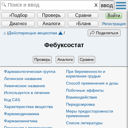
ввод
Подбор
Проверь
Сравни
Войти
Диагноз
Аналоги
Бланк
Регистрация
⌂
/
Действующие вещества
/
Поделиться
Фебуксостат
Проверь
Аналоги
Сравни
Фармакологическая группа
При беременности и
кормлении грудью
Латинское название
Способ применения и дозы
Химическое название
Побочные эффекты
Используется в лечении
Взаимодействие
Код CAS
Передозировка
Характеристика вещества
Меры предосторожности
Фармакодинамика
применения
Фармакокинетика
Список литературы
Показания к применению