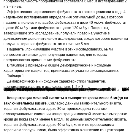
продолжительность профилактики составляла 6 мес, в исследованиях 2
и 3 - 8 нед.
Эффективность применения фебуксостата также оценивали в ходе 4-
недельного исследования определения оптимальной дозы, в котором
пациенты получали плацебо, фебуксостат в дозе 40 мг/сут, фебуксостат
в дозе 80 мг/сут или фебуксостат в дозе 120 мг/сут. Пациенты,
завершившие это исследование, получали право на участие в
долгосрочном дополнительном исследовании, в ходе которого пациенты
получали терапию фебуксостатом в течение 5 лет.
Пациенты, принимавшие участие в этих исследованиях, были
репрезентативными для популяции пациентов, для которых
предназначено применение фебуксостата.
В таблице 1 приведены общие демографические и исходные
характеристики пациентов, принимавших участие в исследованиях.
Таблица 1.
Демографические и исходные характеристики пациентов,
принимавших участие в исследованиях 1, 2 и 3.
2
2
Пациенты мужского пола
Европеоиды
Пациенты афроамериканского происхождения
Пациенты испанского или латиноамериканского происхождения
Пациенты, употребляющие алкоголь
Пациенты с почечной недостаточностью от легкой до средней степени тяжести (процент с расчитанным сl креатинина менее 90 мл/мин)
Пациенты с АГ в анамнезе
Пациенты с гиперлипидемией в анамнезе
Пациенты с ИМТ ≥30 кг/м
95%
80%
10%
7%
67%
59%
49%
38%
63%
Средний показатель ИМТ
33 кг/м
Пациенты с исходным показателем концентрации мочевой кислоты в сыворотке крови ≥10 мг/дл
Средний исходный показатель концентрации мочевой кислоты в сыворотке крови
Пациенты с острым приступом подагры за прошедший год
36%
9,7 мг/дл
85%
Концентрация мочевой кислоты в сыворотке крови менее 6 мг/дл на
заключительном визите.
Согласно данным заключительного визита,
терапия фебуксостатом в дозе 80 мг превосходила терапию
аллопуринолом в снижении концентрации мочевой кислоты в сыворотке
крови до показателя менее 6 мг/дл. По данным заключительного визита,
терапия фебуксостатом в дозе 40 мг/сут, хотя и не превосходила
терапию аллопуринолом, была эффективна в снижении концентрации