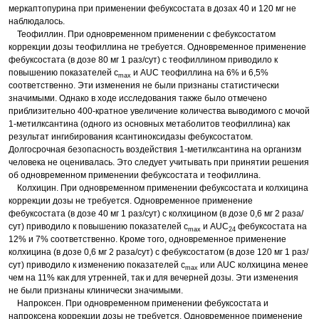
меркаптопурина при применении фебуксостата в дозах 40 и 120 мг не
наблюдалось.
Теофиллин. При одновременном применении с фебуксостатом
коррекции дозы теофиллина не требуется. Одновременное применение
фебуксостата (в дозе 80 мг 1 раз/сут) с теофиллином приводило к
повышению показателей с
и AUC теофиллина на 6% и 6,5%
max
соответственно. Эти изменения не были признаны статистически
значимыми. Однако в ходе исследования также было отмечено
приблизительно 400-кратное увеличение количества выводимого с мочой
1-метилксантина (одного из основных метаболитов теофиллина) как
результат ингибирования ксантиноксидазы фебуксостатом.
Долгосрочная безопасность воздействия 1-метилксантина на организм
человека не оценивалась. Это следует учитывать при принятии решения
об одновременном применении фебуксостата и теофиллина.
Колхицин. При одновременном применении фебуксостата и колхицина
коррекции дозы не требуется. Одновременное применение
фебуксостата (в дозе 40 мг 1 раз/сут) с колхицином (в дозе 0,6 мг 2 раза/
сут) приводило к повышению показателей с
и AUC
фебуксостата на
max
24
12% и 7% соответственно. Кроме того, одновременное применение
колхицина (в дозе 0,6 мг 2 раза/сут) с фебуксостатом (в дозе 120 мг 1 раз/
сут) приводило к изменению показателей с
или AUC колхицина менее
max
чем на 11% как для утренней, так и для вечерней дозы. Эти изменения
не были признаны клинически значимыми.
Напроксен. При одновременном применении фебуксостата и
напроксена коррекции дозы не требуется. Одновременное применение