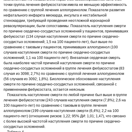
точки группа лечения фебуксостатом имела не меньшую эффективность
по сравнению с группой лечения аллопуринолом. Показатели развития
нефатального инфаркта миокарда, инсульта и нестабильной
стенокардии, требующей проведения неотложной коронарной
реваскуляризации, были сопоставимы. Показатель наступления смерти
по причине сердечно-сосудистых осложнений у пациентов, принимавших
фебуксостат (134 случая наступления смерти по причине сердечно-
сосудистых осложнений; 1,5 на 100 пациенто-лет), был выше по
сравнению с таковым у пациентов, принимавших аллопуринол (100
случаев наступления смерти по причине сердечно-сосудистых
осложнений; 1,1 на 100 пациенто-лет). Внезапная сердечная смерть
была наиболее частой причиной наступления смерти по причине
сердечно-сосудистых осложнений в группе лечения фебуксостатом (83
случая из 3098; 2,7%) по сравнению с группой лечения аллопуринолом
(56 случаев из 3092; 1,8%). Биологическое обоснование наступления
смерти по причине сердечно-сосудистых осложнений, связанной с
применением фебуксостата, остается неясным.
Показатель наступление смерти по любой причине был выше в группе
лечения фебуксостатом (243 случаев наступления смерти (7,8%); 2,6 на
100 пациенто-лет) по сравнению с таковым в группе лечения
аллопуринолом (199 случаев наступления смерти (6,4%); 2,2 на 100
пациенто-лет) (отношение рисков: 1,22; 95% ДИ: 1,01; 1,47), что связано
с более высокой частотой наступления смерти по причине сердечно-
сосудистых осложнений.