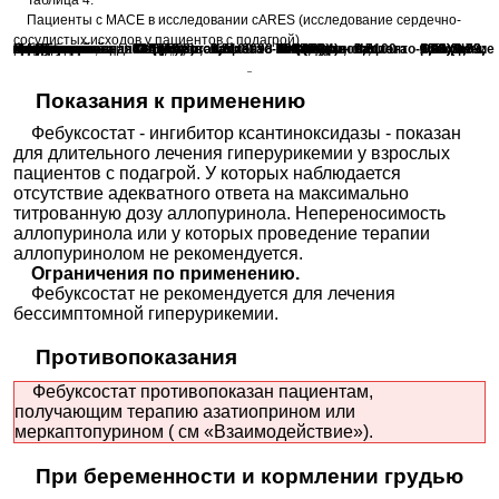
Таблица 4.
Пациенты с MACE в исследовании сARES (исследование сердечно-
сосудистых исходов у пациентов с подагрой).
Показатели
Комбинированная конечная точка MACE
Наступления смерти по причине сердечно-сосудистых осложнений
Нефатальный инфаркт миокарда
Нефатальный инсульт
Нестабильная стенокардия, требующая проведения неотложной коронарной реваскуляризации
Фебуксостат, N=3098
Количество пациентов с событием, %
335 (10,8)
134 (4,3)
111 (3,6)
71 (2,3)
49 (1,6)
Частота на 100 пациенто-лет
3,8
1,5
1,2
0,8
0,5
Аллопуринол, N=3092
Количество пациентов с событием, %
321 (10,4)
100 (3,2)
118 (3,8)
70 (2,3)
56 (1,8)
Частота на 100 пациенто-лет
3,7
1,1
1,3
0,8
0,6
Отношение рисков
95% ДИ
1,03 (0,89; 1,21)
1,34 (1,03; 1,73)
0,93 (0,72; 1,21)
1,01 (0,73; 1,41)
0,86 (0,59; 1,26)
Показания к применению
Фебуксостат - ингибитор ксантиноксидазы - показан
для длительного лечения гиперурикемии у взрослых
пациентов с подагрой. У которых наблюдается
отсутствие адекватного ответа на максимально
титрованную дозу аллопуринола. Непереносимость
аллопуринола или у которых проведение терапии
аллопуринолом не рекомендуется.
Ограничения по применению.
Фебуксостат не рекомендуется для лечения
бессимптомной гиперурикемии.
Противопоказания
Фебуксостат противопоказан пациентам,
получающим терапию азатиоприном или
меркаптопурином ( см «Взаимодействие»).
При беременности и кормлении грудью