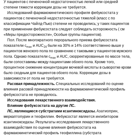
У пациентов с печеночной недостаточностью легкой или средней
степени тяжести коррекции дозы не требуется.
Исследований фармакокинетического профиля фебуксостата у
пациентов с печеночной недостаточностью тяжелой (класс с по
классификации Чайлд-Пью) степени не проводились; у таких пациентов
при применении фебуксостата следует соблюдать осторожность ( см
«Меры предосторожности», Особые группы пациентов).
Пол. После многократного перорального приема фебуксостата
показатели с
и AUC
были на 30% и 14% соответственно выше у
max
24
пациентов женского пола по сравнению с таковыми у пациентов мужского
пола. Однако показатели с
и AUC, скорректированные по массе тела,
max
были сопоставимы между пациентами обоего пола. Кроме того,
процентное снижение концентрации мочевой кислоты в сыворотке крови
было сходным для пациентов обоего пола. Коррекции дозы в
зависимости от пола не требуется.
Расовая принадлежность.
Специальных исследований по оценке
влияния расовой принадлежности на фармакокинетический профиль
фебуксостата не проводилось.
Исследования лекарственного взаимодействия.
Влияние фебуксостата на другие ЛС.
ЛС, являющиеся субстратами ксантиноксидазы.
Азатиоприн,
меркаптопурин и теофиллин. Фебуксостат является ингибитором
ксантиноксидазы. Результаты исследования лекарственного
взаимодействия по оценке влияния фебуксостата на
фармакокинетический профиль теофиллина (субстрата