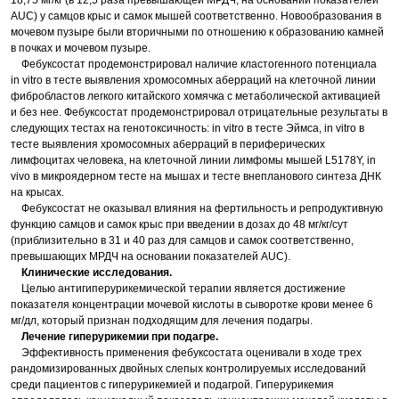
18,75 мг/кг (в 12,5 раза превышающей МРДЧ, на основании показателей
AUC) у самцов крыс и самок мышей соответственно. Новообразования в
мочевом пузыре были вторичными по отношению к образованию камней
в почках и мочевом пузыре.
Фебуксостат продемонстрировал наличие кластогенного потенциала
in vitro в тесте выявления хромосомных аберраций на клеточной линии
фибробластов легкого китайского хомячка с метаболической активацией
и без нее. Фебуксостат продемонстрировал отрицательные результаты в
следующих тестах на генотоксичность: in vitro в тесте Эймса, in vitro в
тесте выявления хромосомных аберраций в периферических
лимфоцитах человека, на клеточной линии лимфомы мышей L5178Y, in
vivo в микроядерном тесте на мышах и тесте внепланового синтеза ДНК
на крысах.
Фебуксостат не оказывал влияния на фертильность и репродуктивную
функцию самцов и самок крыс при введении в дозах до 48 мг/кг/сут
(приблизительно в 31 и 40 раз для самцов и самок соответственно,
превышающих МРДЧ на основании показателей AUC).
Клинические исследования.
Целью антигиперурикемической терапии является достижение
показателя концентрации мочевой кислоты в сыворотке крови менее 6
мг/дл, который признан подходящим для лечения подагры.
Лечение гиперурикемии при подагре.
Эффективность применения фебуксостата оценивали в ходе трех
рандомизированных двойных слепых контролируемых исследований
среди пациентов с гиперурикемией и подагрой. Гиперурикемия