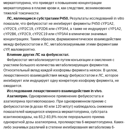
меркаптопурина, что приведет к повышению концентрации
меркаптопурина в плазме крови и, как следствие, возникновению
тяжелой токсичности.
ЛС, являющиеся субстратами P450.
Результаты исследований in vitro
показали, что фебуксостат не ингибирует ферменты P450 сYP1A2,
сYP2C9, сYP2C19, сYP2D6 или сYP3A4, а также не индуцирует сYP1A2,
сYP2B6, сYP2C9, сYP2C19 или сYP3A4 в клинически значимых
концентрациях. Таким образом, фармакокинетическое взаимодействие
между фебуксостатом и ЛС, метаболизируемыми этими ферментами
сYP, маловероятно.
Влияние других ЛС на фебуксостат.
Фебуксостат метаболизируется путем конъюгации и окисления с
участием большого количества метаболизирующих ферментов.
Относительный вклад каждой изоформы фермента неясен. В целом,
лекарственного взаимодействия между фебуксостатом и ЛС, которое
ингибирует или индуцирует одну конкретную изоформу фермента, не
ожидается.
Исследования лекарственного взаимодействия in vivo.
Азатиоприн.
Одновременное применение фебуксостата и
азатиоприна противопоказано. При одновременном приеме с
фебуксостатом (в дозах 40 или 120 мг/сут) наблюдалось снижение
показателей кажущегося клиренса меркаптопурина, субстрата
ксантиноксидазы, на 83,2-83,8% после перорального приема
однократной дозы азатиоприна, пролекарства 6-меркаптопурина. Каких-
либо значимых различий в степени ингибирования метаболизма 6-