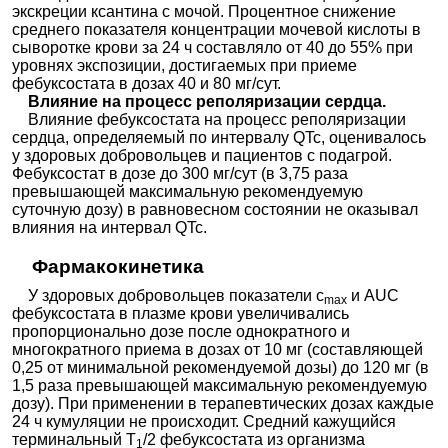
экскреции ксантина с мочой. Процентное снижение
среднего показателя концентрации мочевой кислоты в
сыворотке крови за 24 ч составляло от 40 до 55% при
уровнях экспозиции, достигаемых при приеме
фебуксостата в дозах 40 и 80 мг/сут.
Влияние на процесс реполяризации сердца.
Влияние фебуксостата на процесс реполяризации
сердца, определяемый по интервалу QTc, оценивалось
у здоровых добровольцев и пациентов с подагрой.
Фебуксостат в дозе до 300 мг/сут (в 3,75 раза
превышающей максимальную рекомендуемую
суточную дозу) в равновесном состоянии не оказывал
влияния на интервал QTc.
Фармакокинетика
У здоровых добровольцев показатели с
и AUC
max
фебуксостата в плазме крови увеличивались
пропорционально дозе после однократного и
многократного приема в дозах от 10 мг (составляющей
0,25 от минимальной рекомендуемой дозы) до 120 мг (в
1,5 раза превышающей максимальную рекомендуемую
дозу). При применении в терапевтических дозах каждые
24 ч кумуляции не происходит. Средний кажущийся
терминальный T
/2 фебуксостата из организма
1