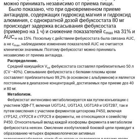
можно принимать независимо от приема пищи.
Было показано, что при одновременном приеме
антацидов, содержащих гидроксид магния и гидроксид
алюминия, с однократной дозой фебуксостата 80 мг
происходит задержка всасывания фебуксостата
(примерно на 1 ч) и снижение показателей с
на 31% и
max
AUC
∞ на 15%. Поскольку с действием фебуксостата была связана AUC,
а не с
, наблюдаемое изменение показателей AUC не считается
max
клинически значимым. Поэтому фебуксостат можно принимать
независимо от приема антацида.
Распределение.
Средний кажущийся V
фебуксостата составлял приблизительно 50 л
ss
(CV ~40%). Связывание фебуксостата с белками плазмы крови
составляет приблизительно 99,2% (в основном с альбумином) и является
постоянным в диапазоне концентраций, достигаемых при приеме доз 40
и 80 мг.
Метаболизм.
Фебуксостат интенсивно метаболизируется как путем конъюгации с
участием УДФ-ГТ, включая UGT1A1, UGT1A3, UGT1A9 и UGT2B7, так и
путем окисления с участием ферментов цитохрома P450, включая
сYP1A2, сYP2C8 и сYP2C9 и ферменты, не относящиеся к семейству
P450. Относительный вклад каждой изоформы фермента в метаболизм
фебуксостата неясен. Окисление изобутиловой боковой цепи приводит к
образованию четырех фармакологически активных