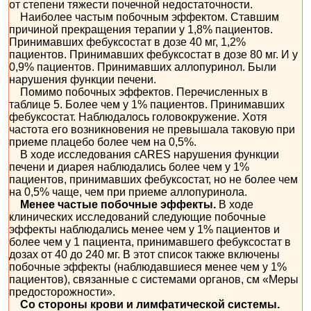
от степени тяжести почечной недостаточности.
Наиболее частым побочным эффектом. Ставшим
причиной прекращения терапии у 1,8% пациентов.
Принимавших фебуксостат в дозе 40 мг, 1,2%
пациентов. Принимавших фебуксостат в дозе 80 мг. И у
0,9% пациентов. Принимавших аллопуринол. Были
нарушения функции печени.
Помимо побочных эффектов. Перечисленных в
таблице 5. Более чем у 1% пациентов. Принимавших
фебуксостат. Наблюдалось головокружение. Хотя
частота его возникновения не превышала таковую при
приеме плацебо более чем на 0,5%.
В ходе исследования сARES нарушения функции
печени и диарея наблюдались более чем у 1%
пациентов, принимавших фебуксостат, но не более чем
на 0,5% чаще, чем при приеме аллопуринола.
Менее частые побочные эффекты.
В ходе
клинических исследований следующие побочные
эффекты наблюдались менее чем у 1% пациентов и
более чем у 1 пациента, принимавшего фебуксостат в
дозах от 40 до 240 мг. В этот список также включены
побочные эффекты (наблюдавшиеся менее чем у 1%
пациентов), связанные с системами органов, см «Меры
предосторожности».
Со стороны крови и лимфатической системы.