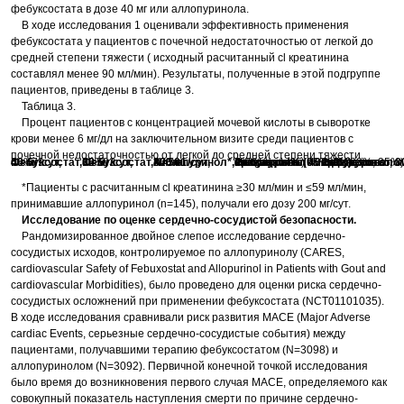
фебуксостата в дозе 40 мг или аллопуринола.
В ходе исследования 1 оценивали эффективность применения
фебуксостата у пациентов с почечной недостаточностью от легкой до
средней степени тяжести ( исходный расчитанный сl креатинина
составлял менее 90 мл/мин). Результаты, полученные в этой подгруппе
пациентов, приведены в таблице 3.
Таблица 3.
Процент пациентов с концентрацией мочевой кислоты в сыворотке
крови менее 6 мг/дл на заключительном визите среди пациентов с
почечной недостаточностью от легкой до средней степени тяжести.
Фебуксостат, 40 мг/сут,
N=479
50%
Фебуксостат, 80 мг/сут,
N=503
72%
Аллопуринол*, 300 мг/сут, N=501
42%
Разница в % (95% ДИ)
Фебуксостат, 40 мг/сут, по сравнению с аллопуринолом
7% (1%; 14%)
Фебуксостат, 80 мг/сут, по сравнению с аллопурино
29% (23%; 35%
*Пациенты с расчитанным сl креатинина ≥30 мл/мин и ≤59 мл/мин,
принимавшие аллопуринол (n=145), получали его дозу 200 мг/сут.
Исследование по оценке сердечно-сосудистой безопасности.
Рандомизированное двойное слепое исследование сердечно-
сосудистых исходов, контролируемое по аллопуринолу (CARES,
сardiovascular Safety of Febuxostat and Allopurinol in Patients with Gout and
сardiovascular Morbidities), было проведено для оценки риска сердечно-
сосудистых осложнений при применении фебуксостата (NCT01101035).
В ходе исследования сравнивали риск развития MACE (Major Adverse
сardiac Events, серьезные сердечно-сосудистые события) между
пациентами, получавшими терапию фебуксостатом (N=3098) и
аллопуринолом (N=3092). Первичной конечной точкой исследования
было время до возникновения первого случая MACE, определяемого как
совокупный показатель наступления смерти по причине сердечно-