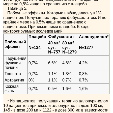
мере на 0,5% чаще по сравнению с плацебо.
Таблица 5.
Побочные эффекты. Которые наблюдались у ≥1%
пациентов. Получавших терапию фебуксостатом. И по
крайней мере на 0,5% чаще по сравнению с
пациентами. Принимавшими плацебо. В ходе
контролируемых исследований.
Плацебо
Фебуксостат
Аллопуринол*
Побочный
40 мг/
80 мг/
эффект
N=134
сут,
сут,
N=1277
N=757
N=1279
Нарушения
функции
0,7%
6,6%
4,6%
4,2%
печени
Тошнота
0,7%
1,1%
1,3%
0,8%
Артралгия
0%
1,1%
0,7%
0,7%
Кожная
0,7%
0,5%
1,6%
1,6%
сыпь
* Из пациентов, получавших терапию аллопуринолом,
10 пациентов принимали аллопуринол в дозе 100 мг,
145 - в дозе 200 мг и 1122 - в дозе 300 мг, в зависимости