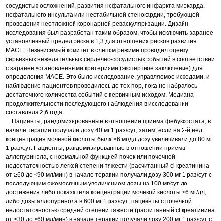
сосудистых осложнений, развития нефатального инфаркта миокарда,
нефатального инсульта или нестабильной стенокардии, требующей
проведения неотложной коронарной реваскуляризации. Дизайн
исследования был разработан таким образом, чтобы исключить заранее
установленный предел риска в 1,3 для отношения рисков развития
MACE. Независимый комитет в слепом режиме проводил оценку
серьезных нежелательных сердечно-сосудистых событий в соответствии
с заранее установленными критериями (экспертное заключение) для
определения MACE. Это было исследование, управляемое исходами, и
наблюдение пациентов проводилось до тех пор, пока не набралось
достаточного количества событий с первичным исходом. Медиана
продолжительности последующего наблюдения в исследовании
составляла 2,6 года.
Пациенты, рандомизированные в отношении приема фебуксостата, в
начале терапии получали дозу 40 мг 1 раз/сут, затем, если на 2-й нед
концентрация мочевой кислоты была ≥6 мг/дл дозу увеличивали до 80 мг
1 раз/сут. Пациенты, рандомизированные в отношении приема
аллопуринола, с нормальной функцией почек или почечной
недостаточностью легкой степени тяжести (расчитанный сl креатинина
от ≥60 до <90 мл/мин) в начале терапии получали дозу 300 мг 1 раз/сут с
последующим ежемесячным увеличением дозы на 100 мг/сут до
достижения либо показателя концентрации мочевой кислоты <6 мг/дл,
либо дозы аллопуринола в 600 мг 1 раз/сут; пациенты с почечной
недостаточностью средней степени тяжести (расчитанный сl креатинина
от ≥30 до <60 мл/мин) в начале терапии получали дозу 200 мг 1 раз/сут с