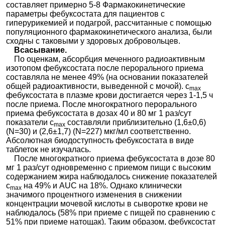
составляет примерно 5-8 Фармакокинетические
параметры фебуксостата для пациентов с
гиперурикемией и подагрой, рассчитанные с помощью
популяционного фармакокинетического анализа, были
сходны с таковыми у здоровых добровольцев.
Всасывание.
По оценкам, абсорбция меченного радиоактивным
изотопом фебуксостата после перорального приема
составляла не менее 49% (на основании показателей
общей радиоактивности, выведенной с мочой). с
max
фебуксостата в плазме крови достигается через 1-1,5 ч
после приема. После многократного перорального
приема фебуксостата в дозах 40 и 80 мг 1 раз/сут
показатели с
составляли приблизительно (1,6±0,6)
max
(N=30) и (2,6±1,7) (N=227) мкг/мл соответственно.
Абсолютная биодоступность фебуксостата в виде
таблеток не изучалась.
После многократного приема фебуксостата в дозе 80
мг 1 раз/сут одновременно с приемом пищи с высоким
содержанием жира наблюдалось снижение показателей
с
на 49% и AUC на 18%. Однако клинически
max
значимого процентного изменения в снижении
концентрации мочевой кислоты в сыворотке крови не
наблюдалось (58% при приеме с пищей по сравнению с
51% при приеме натощак). Таким образом, фебуксостат