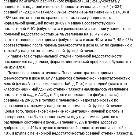
средние показатели расчитанного клиренса (Cl/F) фебуксостата у
пациентов с подагрой и почечной недостаточностью легкой (n=334),
средней (n=232) или тяжелой (n=34) степени были снижены на 14, 34 и
48% соответственно по сравнению с таковыми у пациентов с
нормальной функцией почек (n=89). Медиана соответствующих
показателей AUC фебуксостата в равновесном состоянии у пациентов с
почечной недостаточностью была увеличена на 18, 49 и 96%
соответственно после приема фебуксостата в дозе 40 мг и на 7, 45 и 98%
соответственно после приема фебуксостата в дозе 80 мг по сравнению с
таковой у пациентов с нормальной функцией почек.
У пациентов с терминальной стадией почечной недостаточности,
находящихся на диализе, фармакокинетический профиль фебуксостата
не изучался.
Печеночная недостаточность. После многократного приема
фебуксостата в дозе 80 мг у пациентов с печеночной недостаточностью
легкой (класс A по классификации Чайлд-Пью) или средней (класс в по
классификации Чайлд-Пью) степени тяжести наблюдалось увеличение
показателей с
и AUC
(общего и несвязанного фебуксостата) в
max
24
среднем на 20-30% в группах с печеночной недостаточностью по
сравнению с таковыми у пациентов с нормальной функцией печени.
Кроме того, процентное снижение концентрации мочевой кислоты в
сыворотке крови было сопоставимо между группами пациентов с
различным состоянием функции печени (62% в группе здоровых
добровольцев, 49% в группе с печеночной недостаточностью легкой и
48% в группе с печеночной недостаточностью средней степени тяжести).