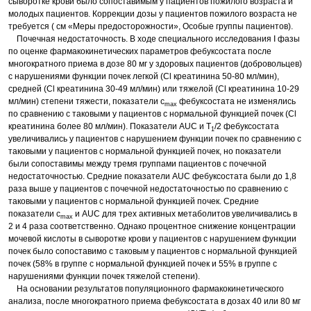
сыворотке крови было сопоставимым у пациентов пожилого возраста и
молодых пациентов. Коррекции дозы у пациентов пожилого возраста не
требуется ( см «Меры предосторожности», Особые группы пациентов).
Почечная недостаточность. В ходе специального исследования I фазы
по оценке фармакокинетических параметров фебуксостата после
многократного приема в дозе 80 мг у здоровых пациентов (добровольцев)
с нарушениями функции почек легкой (Cl креатинина 50-80 мл/мин),
средней (Cl креатинина 30-49 мл/мин) или тяжелой (Cl креатинина 10-29
мл/мин) степени тяжести, показатели с
фебуксостата не изменялись
max
по сравнению с таковыми у пациентов с нормальной функцией почек (Cl
креатинина более 80 мл/мин). Показатели AUC и T
/2 фебуксостата
1
увеличивались у пациентов с нарушением функции почек по сравнению с
таковыми у пациентов с нормальной функцией почек, но показатели
были сопоставимы между тремя группами пациентов с почечной
недостаточностью. Средние показатели AUC фебуксостата были до 1,8
раза выше у пациентов с почечной недостаточностью по сравнению с
таковыми у пациентов с нормальной функцией почек. Средние
показатели с
и AUC для трех активных метаболитов увеличивались в
max
2 и 4 раза соответственно. Однако процентное снижение концентрации
мочевой кислоты в сыворотке крови у пациентов с нарушением функции
почек было сопоставимо с таковым у пациентов с нормальной функцией
почек (58% в группе с нормальной функцией почек и 55% в группе с
нарушениями функции почек тяжелой степени).
На основании результатов популяционного фармакокинетического
анализа, после многократного приема фебуксостата в дозах 40 или 80 мг