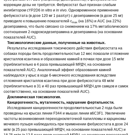
коррекции дозы не требуется. Фебуксостат был признан слабым
ингибитором сYP2D6 in vitro и in vivo. Одновременное применение
фебуксостата (в дозе 120 мг 1 раз/сут) с дезипрамином (в дозе 25 мг)
приводило к повышению показателей с
(на 16%) и AUC (на 22%)
max
дезипрамина, что было связано со снижением на 17% метаболического
соотношения 2-гидроксидезипрамина и дезипрамина (на основании
показателей AUC).
Токсикологические данные, полученные на животных.
Результаты исследования токсического действия фебуксостата на
собаках породы бигль продолжительностью 12 мес показали отложение
кристаллов ксантина и образование камней в почках при дозе 15 мг/кг
(приблизительно в 4 раза превышающей МРДЧ, на основании
показателей AUC). Аналогичный эффект образования камней
наблюдался у крыс в ходе 6-месячного исследования вследствие
отложения кристаллов ксантина при дозе фебуксостата 48 мг/кг
(приблизительно в 31 и 40 раз превышающей МРДЧ для самцов и самок
соответственно, на основании показателей AUC).
Доклиническая токсикология.
Канцерогенность, мутагенность, нарушение фертильности.
Исследования канцерогенности продолжительностью 2 года были
проведены на крысах линии F344 и мышах линии в6C3F1. Увеличение
частоты возникновения переходноклеточной папилломы и карциномы
мочевого пузыря наблюдалось при применении фебуксостата в дозе 24
мг/кг (в 25 раз превышающей МРДЧ, на основании показателей AUC) и