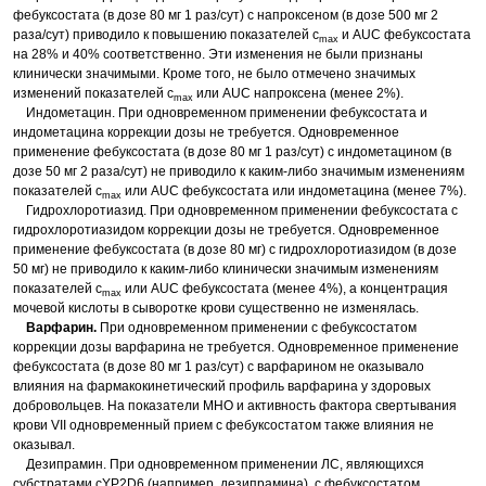
фебуксостата (в дозе 80 мг 1 раз/сут) с напроксеном (в дозе 500 мг 2
раза/сут) приводило к повышению показателей с
и AUC фебуксостата
max
на 28% и 40% соответственно. Эти изменения не были признаны
клинически значимыми. Кроме того, не было отмечено значимых
изменений показателей с
или AUC напроксена (менее 2%).
max
Индометацин. При одновременном применении фебуксостата и
индометацина коррекции дозы не требуется. Одновременное
применение фебуксостата (в дозе 80 мг 1 раз/сут) с индометацином (в
дозе 50 мг 2 раза/сут) не приводило к каким-либо значимым изменениям
показателей с
или AUC фебуксостата или индометацина (менее 7%).
max
Гидрохлоротиазид. При одновременном применении фебуксостата с
гидрохлоротиазидом коррекции дозы не требуется. Одновременное
применение фебуксостата (в дозе 80 мг) с гидрохлоротиазидом (в дозе
50 мг) не приводило к каким-либо клинически значимым изменениям
показателей с
или AUC фебуксостата (менее 4%), а концентрация
max
мочевой кислоты в сыворотке крови существенно не изменялась.
Варфарин.
При одновременном применении с фебуксостатом
коррекции дозы варфарина не требуется. Одновременное применение
фебуксостата (в дозе 80 мг 1 раз/сут) с варфарином не оказывало
влияния на фармакокинетический профиль варфарина у здоровых
добровольцев. На показатели МНО и активность фактора свертывания
крови VII одновременный прием с фебуксостатом также влияния не
оказывал.
Дезипрамин. При одновременном применении ЛС, являющихся
субстратами сYP2D6 (например, дезипрамина), с фебуксостатом