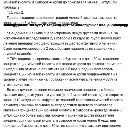
мочевой кислоты в сыворотке крови до показателя менее 6 мг/дл ( см
таблицу 2).
Таблица 2.
Процент пациентов с концентрацией мочевой кислоты в сыворотке
крови менее 6 мг/дл на заключительном визите.
Исследование*
Исследование 1, 6 мес, N=2268
Исследование 2, 6 мес, N=643
Исследование 3, 12 мес, N=491
Фебуксостат, 40 мг/сут
45%
-
-
Фебуксостат, 80 мг/сут
67%
72%
74%
Аллопуринол
42%
39%
36%
Плацебо
-
1%
-
Разница
Фебуксостат, 40 мг/сут, по 
3% (-2%;
-
-
* Рандомизация была сбалансирована между группами лечения, за
исключением исследования 2, в котором в каждую из групп, получавших
лечение препаратом с действующим веществом (активного лечения),
было рандомизировано в 2 раза больше пациентов по сравнению с
группой плацебо.
У 76% пациентов, принимавших фебуксостат в дозе 80 мг, снижение
концентрации мочевой кислоты в сыворотке крови до показателя менее
6 мг/дл было отмечено при визите на 2-й нед. Средний показатель
концентрации мочевой кислоты в сыворотке крови поддерживался на
уровне 6 мг/дл или ниже на протяжении всего курса лечения у 83% из
этих пациентов.
Во всех группах лечения меньшее количество пациентов с более
высоким исходным уровнем уратов (солей мочевой кислоты) в сыворотке
крови (≥10 мг/дл) и/или тофусов (отложений кристаллов мочевой кислоты
в тканях) к заключительному визиту достигли целевого показателя
снижения концентрации мочевой кислоты в сыворотке крови до менее 6
мг/дл; однако более высокий процент пациентов достиг показателя
концентрации мочевой кислоты в сыворотке крови менее 6 мг/дл при
приеме фебуксостата в дозе 80 мг, по сравнению с таковым при приеме