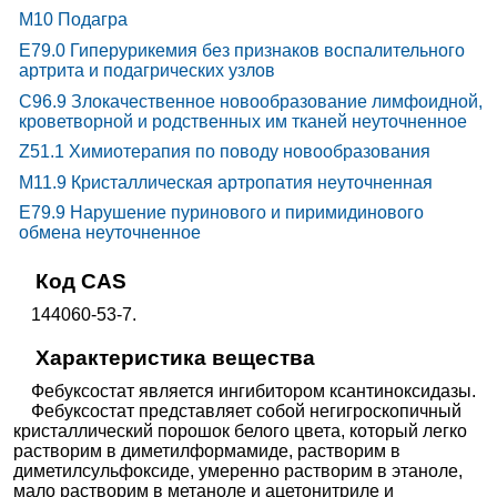
M10 Подагра
E79.0 Гиперурикемия без признаков воспалительного
артрита и подагрических узлов
C96.9 Злокачественное новообразование лимфоидной,
кроветворной и родственных им тканей неуточненное
Z51.1 Химиотерапия по поводу новообразования
M11.9 Кристаллическая артропатия неуточненная
E79.9 Нарушение пуринового и пиримидинового
обмена неуточненное
Код CAS
144060-53-7.
Характеристика вещества
Фебуксостат является ингибитором ксантиноксидазы.
Фебуксостат представляет собой негигроскопичный
кристаллический порошок белого цвета, который легко
растворим в диметилформамиде, растворим в
диметилсульфоксиде, умеренно растворим в этаноле,
мало растворим в метаноле и ацетонитриле и