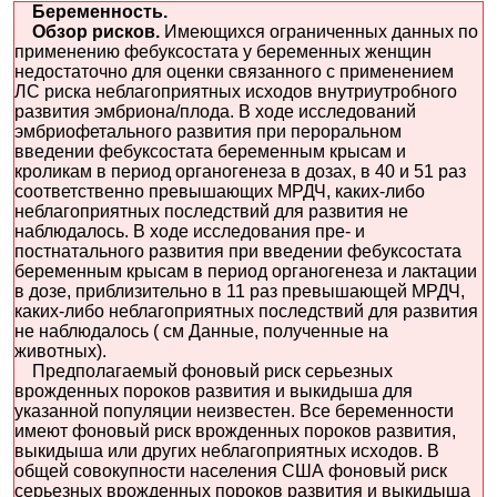
Беременность.
Обзор рисков.
Имеющихся ограниченных данных по
применению фебуксостата у беременных женщин
недостаточно для оценки связанного с применением
ЛС риска неблагоприятных исходов внутриутробного
развития эмбриона/плода. В ходе исследований
эмбриофетального развития при пероральном
введении фебуксостата беременным крысам и
кроликам в период органогенеза в дозах, в 40 и 51 раз
соответственно превышающих МРДЧ, каких-либо
неблагоприятных последствий для развития не
наблюдалось. В ходе исследования пре- и
постнатального развития при введении фебуксостата
беременным крысам в период органогенеза и лактации
в дозе, приблизительно в 11 раз превышающей МРДЧ,
каких-либо неблагоприятных последствий для развития
не наблюдалось ( см Данные, полученные на
животных).
Предполагаемый фоновый риск серьезных
врожденных пороков развития и выкидыша для
указанной популяции неизвестен. Все беременности
имеют фоновый риск врожденных пороков развития,
выкидыша или других неблагоприятных исходов. В
общей совокупности населения США фоновый риск
серьезных врожденных пороков развития и выкидыша