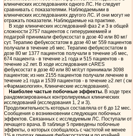
клинических исследованиях одного ЛС. Не следует
сравнивать с показателями. Наблюдаемыми в
клинических исследованиях другого ЛС. И они могут не
отражать показатели. Наблюдаемые на практике.
В ходе клинических исследований фаз 2 и 3 в общей
сложности 2757 пациентов с гиперурикемией и
подагрой принимали фебуксостат в дозе 40 или 80 мг/
сут. Терапию фебуксостатом в дозе 40 мг 559 пациентов
получали в течение ≥6 мес. Терапию фебуксостатом в
дозе 80 мг 1377 пациентов получали в течение ≥6 мес,
674 пациента - в течение ≥1 года и 515 пациентов - в
течение ≥2 лет. В ходе исследования сARES
фебуксостат в дозе 40 или 80 мг/сут принимали 3098
пациентов; из них 2155 пациентов получали лечение в
течение ≥1 года и 1539 пациентов - в течение ≥2 лет ( см
«Фармакология», Клинические исследования).
Наиболее частые побочные эффекты.
В ходе трех
рандомизированных контролируемых клинических
исследований (исследования 1, 2 и 3).
Продолжительность которых составляла от 6 до 12 мес.
Сообщения о возникновении следующих побочных
эффектов. Связанных с исследуемым ЛС. Поступали от
лечащего врача. В таблице 5 приведены побочные
эффекты, о которых сообщалось с частотой не менее
1% в группах лечения фебуксостатом и по крайней