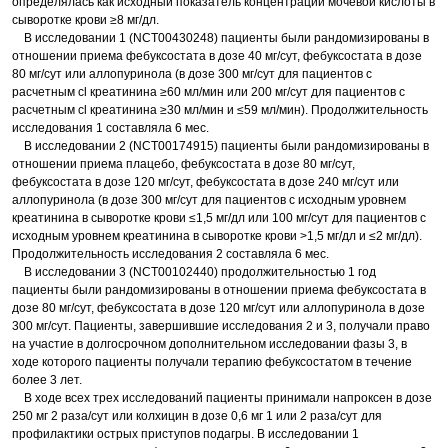
определялась как исходный показатель концентрации мочевой кислоты в
сыворотке крови ≥8 мг/дл.
В исследовании 1 (NCT00430248) пациенты были рандомизированы в
отношении приема фебуксостата в дозе 40 мг/сут, фебуксостата в дозе
80 мг/сут или аллопуринола (в дозе 300 мг/сут для пациентов с
расчетным сl креатинина ≥60 мл/мин или 200 мг/сут для пациентов с
расчетным сl креатинина ≥30 мл/мин и ≤59 мл/мин). Продолжительность
исследования 1 составляла 6 мес.
В исследовании 2 (NCT00174915) пациенты были рандомизированы в
отношении приема плацебо, фебуксостата в дозе 80 мг/сут,
фебуксостата в дозе 120 мг/сут, фебуксостата в дозе 240 мг/сут или
аллопуринола (в дозе 300 мг/сут для пациентов с исходным уровнем
креатинина в сыворотке крови ≤1,5 мг/дл или 100 мг/сут для пациентов с
исходным уровнем креатинина в сыворотке крови >1,5 мг/дл и ≤2 мг/дл).
Продолжительность исследования 2 составляла 6 мес.
В исследовании 3 (NCT00102440) продолжительностью 1 год
пациенты были рандомизированы в отношении приема фебуксостата в
дозе 80 мг/сут, фебуксостата в дозе 120 мг/сут или аллопуринола в дозе
300 мг/сут. Пациенты, завершившие исследования 2 и 3, получали право
на участие в долгосрочном дополнительном исследовании фазы 3, в
ходе которого пациенты получали терапию фебуксостатом в течение
более 3 лет.
В ходе всех трех исследований пациенты принимали напроксен в дозе
250 мг 2 раза/сут или колхицин в дозе 0,6 мг 1 или 2 раза/сут для
профилактики острых приступов подагры. В исследовании 1