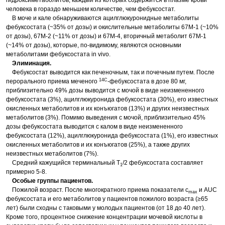
гидроксиметаболитов, каждый из которых содержится в плазме крови
человека в гораздо меньшем количестве, чем фебуксостат.
В моче и кале обнаруживаются ацилглюкуронидные метаболиты
фебуксостата (~35% от дозы) и окислительные метаболиты 67M-1 (~10%
от дозы), 67M-2 (~11% от дозы) и 67M-4, вторичный метаболит 67M-1
(~14% от дозы), которые, по-видимому, являются основными
метаболитами фебуксостата in vivo.
Элиминация.
Фебуксостат выводится как печеночным, так и почечным путем. После
14C
перорального приема меченого
-фебуксостата в дозе 80 мг,
приблизительно 49% дозы выводится с мочой в виде неизмененного
фебуксостата (3%), ацилглюкуронида фебуксостата (30%), его известных
окисленных метаболитов и их конъюгатов (13%) и других неизвестных
метаболитов (3%). Помимо выведения с мочой, приблизительно 45%
дозы фебуксостата выводится с калом в виде неизмененного
фебуксостата (12%), ацилглюкуронида фебуксостата (1%), его известных
окисленных метаболитов и их конъюгатов (25%), а также других
неизвестных метаболитов (7%).
Средний кажущийся терминальный T
/2 фебуксостата составляет
1
примерно 5-8.
Особые группы пациентов.
Пожилой возраст. После многократного приема показатели с
и AUC
max
фебуксостата и его метаболитов у пациентов пожилого возраста (≥65
лет) были сходны с таковыми у молодых пациентов (от 18 до 40 лет).
Кроме того, процентное снижение концентрации мочевой кислоты в