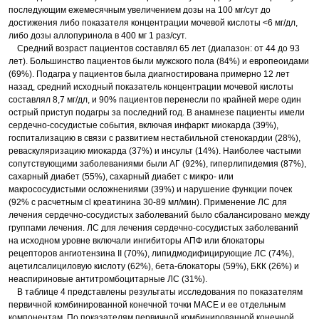
последующим ежемесячным увеличением дозы на 100 мг/сут до
достижения либо показателя концентрации мочевой кислоты <6 мг/дл,
либо дозы аллопуринола в 400 мг 1 раз/сут.
Средний возраст пациентов составлял 65 лет (диапазон: от 44 до 93
лет). Большинство пациентов были мужского пола (84%) и европеоидами
(69%). Подагра у пациентов была диагностирована примерно 12 лет
назад, средний исходный показатель концентрации мочевой кислоты
составлял 8,7 мг/дл, и 90% пациентов перенесли по крайней мере один
острый приступ подагры за последний год. В анамнезе пациенты имели
сердечно-сосудистые события, включая инфаркт миокарда (39%),
госпитализацию в связи с развитием нестабильной стенокардии (28%),
реваскуляризацию миокарда (37%) и инсульт (14%). Наиболее частыми
сопутствующими заболеваниями были АГ (92%), гиперлипидемия (87%),
сахарный диабет (55%), сахарный диабет с микро- или
макрососудистыми осложнениями (39%) и нарушение функции почек
(92% с расчетным сl креатинина 30-89 мл/мин). Применение ЛС для
лечения сердечно-сосудистых заболеваний было сбалансировано между
группами лечения. ЛС для лечения сердечно-сосудистых заболеваний
на исходном уровне включали ингибиторы АПФ или блокаторы
рецепторов ангиотензина II (70%), липидмодифицирующие ЛС (74%),
ацетилсалициловую кислоту (62%), бета-блокаторы (59%), БКК (26%) и
неаспириновые антитромбоцитарные ЛС (31%).
В таблице 4 представлены результаты исследования по показателям
первичной комбинированной конечной точки MACE и ее отдельным
компонентам. По показателям первичной комбинированной конечной