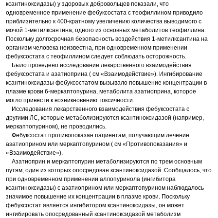
ксантиноксидазы) у здоровых добровольцев показали, что
одновременное применение фебуксостата с теофиллином приводило
приблизительно к 400-кратному увеличению количества выводимого с
мочой 1-метилксантина, одного из основных метаболитов теофиллина.
Поскольку долгосрочная безопасность воздействия 1-метилксантина на
организм человека неизвестна, при одновременном применении
фебуксостата с теофиллином следует соблюдать осторожность.
Было проведено исследование лекарственного взаимодействия
фебуксостата и азатиоприна ( см «Взаимодействие»). Ингибирование
ксантиноксидазы фебуксостатом вызывало повышение концентрации в
плазме крови 6-меркаптопурина, метаболита азатиоприна, которое
могло привести к возникновению токсичности.
Исследования лекарственного взаимодействия фебуксостата с
другими ЛС, которые метаболизируются ксантиноксидазой (например,
меркаптопурином), не проводились.
Фебуксостат противопоказан пациентам, получающим лечение
азатиоприном или меркаптопурином ( см «Противопоказания» и
«Взаимодействие»).
Азатиоприн и меркаптопурин метаболизируются по трем основным
путям, один из которых опосредован ксантиноксидазой. Сообщалось, что
при одновременном применении аллопуринола (ингибитора
ксантиноксидазы) с азатиоприном или меркаптопурином наблюдалось
значимое повышение их концентрации в плазме крови. Поскольку
фебуксостат является ингибитором ксантиноксидазы, он может
ингибировать опосредованный ксантиноксидазой метаболизм