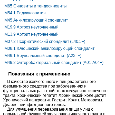
M65 Синовиты и тендосиновиты
M54.1 Радикулопатия
M45 Анкилозирующий спондилит
M19.9 Артроз неуточненный
M13.9 Артрит неуточненный
M07.2 Псориатический спондилит (L40.5+)
M08.1 Юношеский анкилозирующий спондилит
M49.1 Бруцеллезный спондилит (A23.-+)
M49.2 Энтеробактериальный спондилит (A01-A04+)
Показания к применению
В качестве желчегонного и пищеварительного
ферментного средства при заболеваниях и
функциональных расстройствах желудочно-кишечного
тракта: хронический гепатит. Хронический холецистит.
Хронический панкреатит. Гастрит. Колит. Метеоризм.
Диарея неинфекционного генеза.
Для улучшения переваривания пищи у лиц с
нормальной функцией желудочно-кишечного тракта в