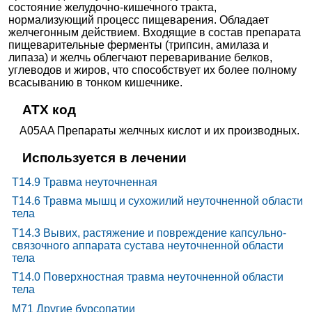
состояние желудочно-кишечного тракта,
нормализующий процесс пищеварения. Обладает
желчегонным действием. Входящие в состав препарата
пищеварительные ферменты (трипсин, амилаза и
липаза) и желчь облегчают переваривание белков,
углеводов и жиров, что способствует их более полному
всасыванию в тонком кишечнике.
ATX код
A05AA Препараты желчных кислот и их производных.
Используется в лечении
T14.9 Травма неуточненная
T14.6 Травма мышц и сухожилий неуточненной области
тела
T14.3 Вывих, растяжение и повреждение капсульно-
связочного аппарата сустава неуточненной области
тела
T14.0 Поверхностная травма неуточненной области
тела
M71 Другие бурсопатии