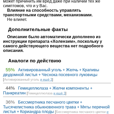
может причинить им вред даже при наличии тех же
симптомов, что и у Вас.
Влияние на способность управлять
транспортными средствами, механизмами.
Не влияет.
Дополнительные факты
Описание было автоматически дополнено из
инструкции препарата «Холензим», поскольку у
самого действующего вещества нет подробного
описания.
Аналоги по действию
55%
Активированный уголь + Желчь + Крапивы
двудомной листья + Чеснока посевного луковицы
[
Активированный уголь
и ещё 3
]
44%
Гемицеллюлаза + Желчи компоненты +
Панкреатин
[
Гемицеллюлаза
и ещё 3
]
36%
Бессмертника песчаного цветки +
Тысячелистника обыкновенного трава + Мяты перечной
листья + Кориандра плоды
[
Бессмертника песчаного цветки
и