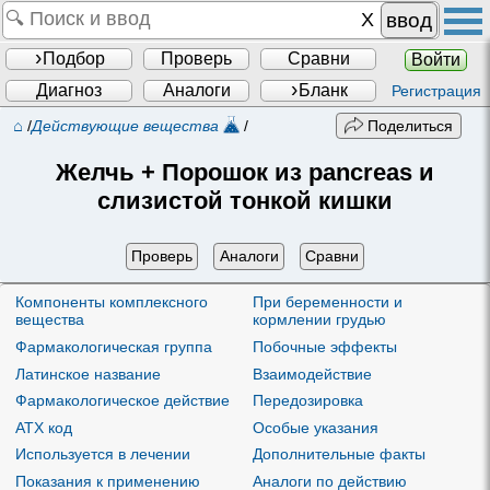
ввод
Подбор
Проверь
Сравни
Войти
Диагноз
Аналоги
Бланк
Регистрация
⌂
/
Действующие вещества
/
Поделиться
Желчь + Порошок из pancreas и
слизистой тонкой кишки
Проверь
Аналоги
Сравни
Компоненты комплексного
При беременности и
вещества
кормлении грудью
Фармакологическая группа
Побочные эффекты
Латинское название
Взаимодействие
Фармакологическое действие
Передозировка
ATX код
Особые указания
Используется в лечении
Дополнительные факты
Показания к применению
Аналоги по действию