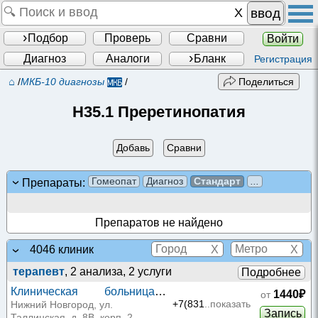
ввод
Подбор
Проверь
Сравни
Войти
Диагноз
Аналоги
Бланк
Регистрация
⌂
/
МКБ-10 диагнозы
/
Поделиться
H35.1 Преретинопатия
Добавь
Сравни
Гомеопат
Диагноз
Стандарт
...
Препараты:
Препаратов не найдено
X
X
4046 клиник
терапевт
, 2 анализа, 2 услуги
Подробнее
Клиническая больница
1440₽
от
РЖД-Медицина на
+7(831
..показать
Нижний Новгород, ул.
Запись
Таллинская, д. 8В, корп. 2