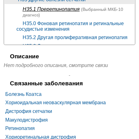
2070₽
от
Клиника Уральская на
H35.1
Преретинопатия
(Выбранный
МКБ-10
+7(343
..показать
Чекистов
Екатеринбург, ул. Чекистов, д. 16
диагноз)
Запись
H35.0 Фоновая ретинопатия и ретинальные
2143₽
от
НКЦ ОАО «РЖД» на
сосудистые изменения
+7(495
..показать
Часовой
Москва, ул. Часовая, д. 20
Запись
H35.2 Другая пролиферативная ретинопатия
Ещё 4036 клиник
H35.3 Дегенерация макулы и заднего полюса
H35.5 Наследственные ретинальные
Описание
дистрофии
Нет подробного описания, смотрите связи
H35.6 Ретинальное кровоизлияние
H35.7 Расщепление слоев сетчатки
Связанные заболевания
H35.8 Другие уточненные ретинальные
нарушения
Болезнь Коатса
H35.9 Болезнь сетчатки неуточненная
Хориоидальная неоваскулярная мембрана
Дистрофия сетчатки
Макулодистрофия
Ретинопатия
Хориоретинальная дистрофия