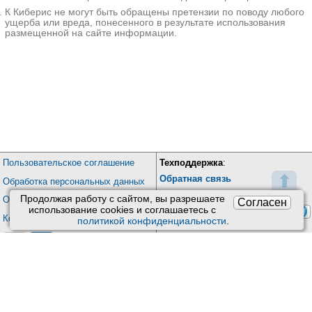
К Киберис не могут быть обращены претензии по поводу любого
ущерба или вреда, понесенного в результате использования
размещенной на сайте информации.
Пользовательское соглашение
Техподдержка
:
⬆
Обратная связь
Обработка персональных данных
Почта:
kiberis@mail.ru
Продолжая работу с сайтом, вы разрешаете
О проекте Киберис
Согласен
использование сookies и соглашаетесь с
Контакты программиста:
/
Контакты
политикой конфиденциальности
.
/
+7(905) 769-20-26
Версия: 4.9
Обновления