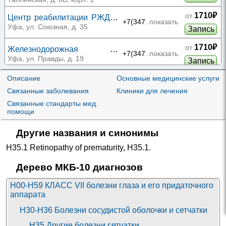
Таллинской
1710₽
от
Центр реабилитации РЖД
+7(347
..показать
на Союзной
Уфа, ул. Союзная, д. 35
Запись
1710₽
от
Железнодорожная
+7(347
..показать
поликлиника №2 на
Уфа, ул. Правды, д. 19
Запись
Правды
Описание
Основные медицинские услуги
1750₽
от
Офис ВОП Ступинской
+7(496
..показать
ОКБ на Андропова 64
Связанные заболевания
Клиники для лечения
Ступино, ул. Андропова, д. 64
Запись
Связанные стандарты мед.
Клиника Новая Медицина
1990₽
помощи
от
в Орехово-Зуево на
+7(496
..показать
Орехово-Зуево, ул.
Запись
Дзержинского
Дзержинского, д. 41
Другие названия и синонимы
2030₽
от
Клиника 9 Месяцев на
H35.1 Retinopathy of prematurity
,
H35.1
.
+7(843
..показать
Маяковского
Казань, ул. Маяковского, д. 30
Запись
Дерево МКБ-10 диагнозов
2030₽
от
Клиника 9 Месяцев на
+7(843
..показать
H00-H59 КЛАСС VII болезни глаза и его придаточного
проспекте Победы
Казань, пр-т Победы, д. 152/33
Запись
аппарата
Клиника Уральская на
2070₽
от
H30-H36 Болезни сосудистой оболочки и сетчатки
Уральской
+7(343
..показать
Екатеринбург, ул. Уральская, д.
Запись
57, корп. 2
H35 Другие болезни сетчатки