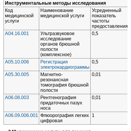
Инструментальные методы исследования
Код
Наименование
Усредненный
медицинской
медицинской услуги
показатель
услуги
частоты
предоставления
A04.16.001
Ультразвуковое
0,5
исследование
органов брюшной
полости
(комплексное)
A05.10.006
Регистрация
0,5
электрокардиограммы
A05.30.005
Магнитно-
0,01
резонансная
томография брюшной
полости
A06.08.003
Рентгенография
0,01
придаточных пазух
носа
A06.09.006.001
Флюорография легких
1
цифровая