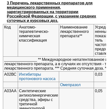
3 Перечень лекарственных препаратов для
медицинского применения,
зарегистрированных на территории
Российской Федерации, с указанием средних
суточных и курсовых доз.
Код
Анатомо-
Наименование
Усред-
терапевтическо-
лекарственного
ненный
химическая
препарата**
показа-
классификация
тель
частот
предо-
ставле
_______________ ** Международное непатентованное и
лекарственного препарата, а в случаях их отсутствия - 
лекарственного препарата. *** Средняя суточная доза. **
А02ВС
Ингибиторы
0,03
протонового насоса
Омепразол
А03АА
Синтетические
0,05
антихолинергические
средства, эфиры с
третичной
аминогруппой