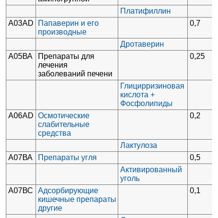
Платифиллин
A03AD
Папаверин и его
0,7
производные
Дротаверин
А05ВА
Препараты для
0,25
лечения
заболеваний печени
Глицирризиновая
кислота +
Фосфолипиды
A06AD
Осмотические
0,2
слабительные
средства
Лактулоза
А07ВА
Препараты угля
0,5
Активированный
уголь
А07ВС
Адсорбирующие
0,1
кишечные препараты
другие