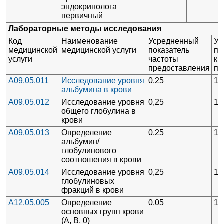
эндокринолога
первичный
Лабораторные методы исследования
Код
Наименование
Усредненный
Ус
медицинской
медицинской услуги
показатель
по
услуги
частоты
кр
предоставления
пр
A09.05.011
Исследование уровня
0,25
1
альбумина в крови
A09.05.012
Исследование уровня
0,25
1
общего глобулина в
крови
A09.05.013
Определение
0,25
1
альбумин/
глобулинового
соотношения в крови
A09.05.014
Исследование уровня
0,25
1
глобулиновых
фракций в крови
A12.05.005
Определение
0,05
1
основных групп крови
(А, В, 0)