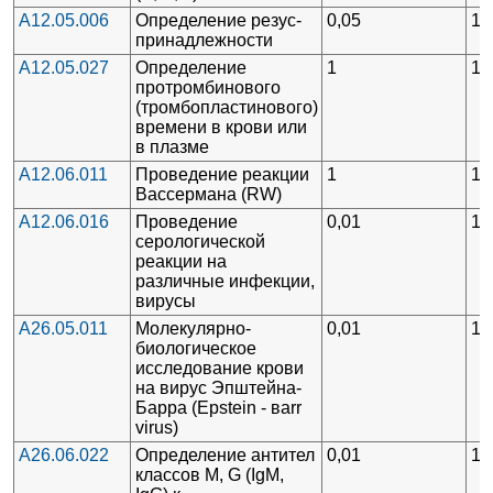
A12.05.006
Определение резус-
0,05
1
принадлежности
A12.05.027
Определение
1
1
протромбинового
(тромбопластинового)
времени в крови или
в плазме
A12.06.011
Проведение реакции
1
1
Вассермана (RW)
A12.06.016
Проведение
0,01
1
серологической
реакции на
различные инфекции,
вирусы
A26.05.011
Молекулярно-
0,01
1
биологическое
исследование крови
на вирус Эпштейна-
Барра (Epstein - вarr
virus)
A26.06.022
Определение антител
0,01
1
классов М, G (IgM,