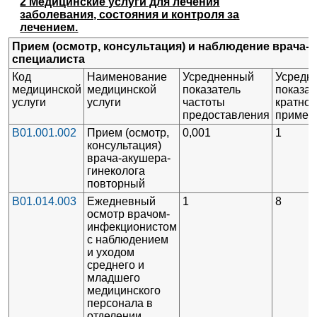
2 Медицинские услуги для лечения
заболевания, состояния и контроля за
лечением.
Прием (осмотр, консультация) и наблюдение врача-
специалиста
Код
Наименование
Усредненный
Усредн
медицинской
медицинской
показатель
показат
услуги
услуги
частоты
кратнос
предоставления
примен
B01.001.002
Прием (осмотр,
0,001
1
консультация)
врача-акушера-
гинеколога
повторный
B01.014.003
Ежедневный
1
8
осмотр врачом-
инфекционистом
с наблюдением
и уходом
среднего и
младшего
медицинского
персонала в
отделении