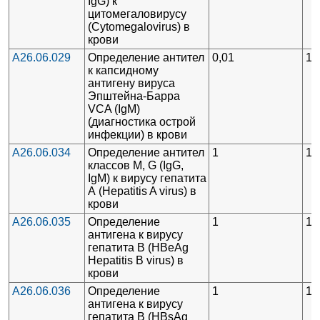
IgG) к
цитомегаловирусу
(Cytomegalovirus) в
крови
A26.06.029
Определение антител
0,01
1
к капсидному
антигену вируса
Эпштейна-Барра
VCA (IgM)
(диагностика острой
инфекции) в крови
A26.06.034
Определение антител
1
1
классов М, G (IgG,
IgM) к вирусу гепатита
А (Hepatitis A virus) в
крови
A26.06.035
Определение
1
1
антигена к вирусу
гепатита В (HBeAg
Hepatitis В virus) в
крови
A26.06.036
Определение
1
1
антигена к вирусу
гепатита В (HBsAg