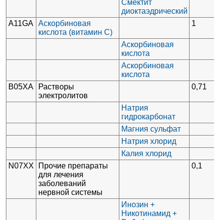
Смектит
диоктаэдрический
A11GA
Аскорбиновая
1
кислота (витамин С)
Аскорбиновая
кислота
Аскорбиновая
кислота
В05ХА
Растворы
0,71
электролитов
Натрия
гидрокарбонат
Магния сульфат
Натрия хлорид
Калия хлорид
N07XX
Прочие препараты
0,1
для лечения
заболеваний
нервной системы
Инозин +
Никотинамид +