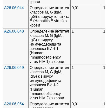
крови
A26.06.044
Определение антител
0,01
1
классов М, G (IgM,
IgG) к вирусу гепатита
Е (Hepatitis Е virus) в
крови
A26.06.048
Определение антител
1
1
классов М, G (IgM,
IgG) к вирусу
иммунодефицита
человека ВИЧ-1
(Human
immunodeficiency
virus HIV 1) в крови
A26.06.049
Определение антител
1
1
классов М, G (IgM,
IgG) к вирусу
иммунодефицита
человека ВИЧ-2
(Human
immunodeficiency
virus HIV 2) в крови
A26.06.054
Определение антител
0,01
1