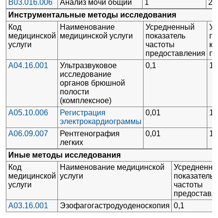
B03.016.006
Анализ мочи общий
1
2
Инструментальные методы исследования
Код
Наименование
Усредненный
У
медицинской
медицинской услуги
показатель
по
услуги
частоты
кр
предоставления
п
A04.16.001
Ультразвуковое
0,1
1
исследование
органов брюшной
полости
(комплексное)
A05.10.006
Регистрация
0,01
1
электрокардиограммы
A06.09.007
Рентгенография
0,01
1
легких
Иные методы исследования
Код
Наименование медицинской
Усредненн
медицинской
услуги
показатель
услуги
частоты
предоставл
A03.16.001
Эзофагогастродуоденоскопия
0,1