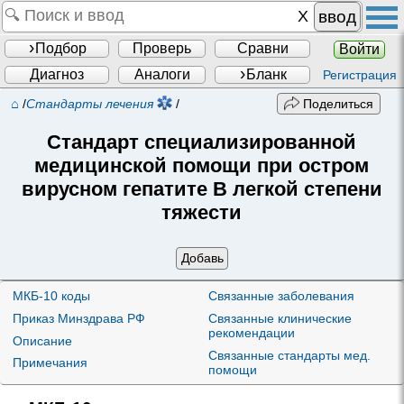
ввод
Подбор
Проверь
Сравни
Войти
Диагноз
Аналоги
Бланк
Регистрация
⌂
/
Стандарты лечения
/
Поделиться
Стандарт специализированной
медицинской помощи при остром
вирусном гепатите В легкой степени
тяжести
Добавь
МКБ-10 коды
Связанные заболевания
Приказ Минздрава РФ
Связанные клинические
рекомендации
Описание
Связанные стандарты мед.
Примечания
помощи