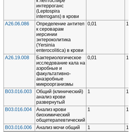
к лептоспире
интерроганс
(Leptospira
interrogans) в крови
A26.06.086
Определение антител
0,01
1
к сероварам
иерсинии
энтероколитика
(Yersinia
enterocolitica) в крови
A26.19.008
Бактериологическое
0,01
1
исследование кала на
аэробные и
факультативно-
анаэробные
микроорганизмы
B03.016.003
Общий (клинический)
1
1
анализ крови
развернутый
B03.016.004
Анализ крови
1
1
биохимический
общетерапевтический
B03.016.006
Анализ мочи общий
1
1