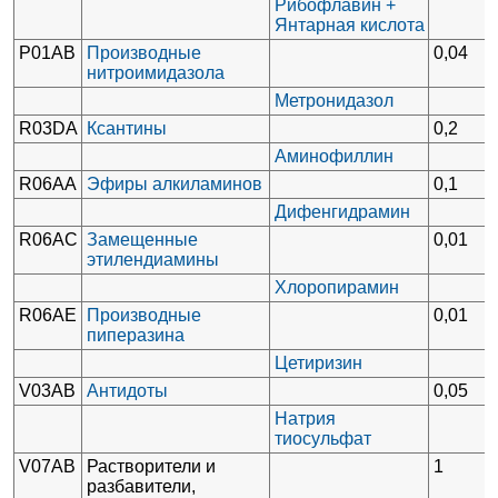
Рибофлавин +
Янтарная кислота
Р01АВ
Производные
0,04
нитроимидазола
Метронидазол
R03DA
Ксантины
0,2
Аминофиллин
R06AA
Эфиры алкиламинов
0,1
Дифенгидрамин
R06AC
Замещенные
0,01
этилендиамины
Хлоропирамин
R06AE
Производные
0,01
пиперазина
Цетиризин
V03AB
Антидоты
0,05
Натрия
тиосульфат
V07AB
Растворители и
1
разбавители,