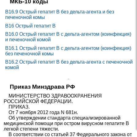
МКБ-10 коды
B16.9
Острый гепатит B без дельта-агента и без
печеночной комы
B16
Острый гепатит B
B16.0
Острый гепатит B с дельта-агентом (коинфекция)
и печеночной комой
B16.1
Острый гепатит B с дельта-агентом (коинфекция)
без печеночной комы
B16.2
Острый гепатит B без дельта-агента с печеночной
комой
Приказ Минздрава РФ
МИНИСТЕРСТВО ЗДРАВООХРАНЕНИЯ
РОССИЙСКОЙ ФЕДЕРАЦИИ.
ПРИКАЗ.
От 7 ноября 2012 года N 681н.
Об утверждении стандарта специализированной
медицинской помощи при остром вирусном гепатите В
легкой степени тяжести.
В соответствии со статьей 37 Федерального закона от