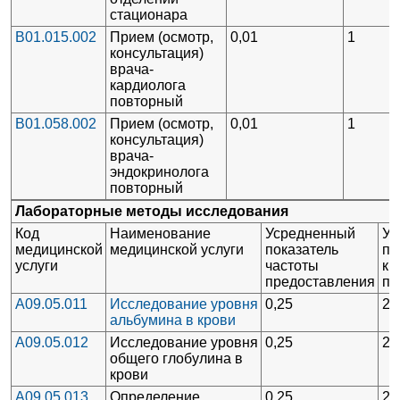
стационара
B01.015.002
Прием (осмотр,
0,01
1
консультация)
врача-
кардиолога
повторный
B01.058.002
Прием (осмотр,
0,01
1
консультация)
врача-
эндокринолога
повторный
Лабораторные методы исследования
Код
Наименование
Усредненный
Ус
медицинской
медицинской услуги
показатель
по
услуги
частоты
кр
предоставления
пр
A09.05.011
Исследование уровня
0,25
2
альбумина в крови
A09.05.012
Исследование уровня
0,25
2
общего глобулина в
крови
A09.05.013
Определение
0,25
2