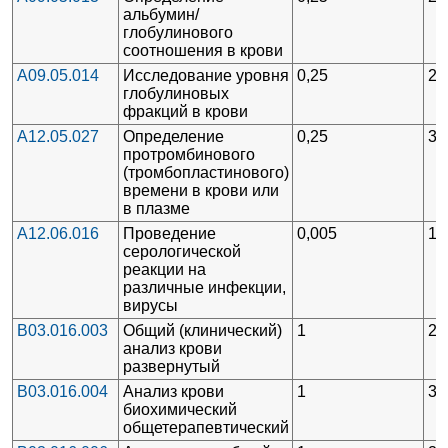
альбумин/
глобулинового
соотношения в крови
A09.05.014
Исследование уровня
0,25
2
глобулиновых
фракций в крови
A12.05.027
Определение
0,25
3
протромбинового
(тромбопластинового)
времени в крови или
в плазме
A12.06.016
Проведение
0,005
1
серологической
реакции на
различные инфекции,
вирусы
B03.016.003
Общий (клинический)
1
2
анализ крови
развернутый
B03.016.004
Анализ крови
1
3
биохимический
общетерапевтический