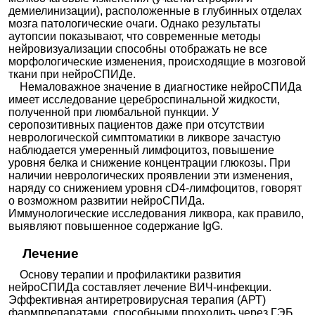
демиелинизации), расположенные в глубинных отделах
мозга патологические очаги. Однако результаты
аутопсии показывают, что современные методы
нейровизуализации способны отображать не все
морфологические изменения, происходящие в мозговой
ткани при нейроСПИДе.
Немаловажное значение в диагностике нейроСПИДа
имеет исследование цереброспинальной жидкости,
полученной при люмбальной пункции. У
серопозитивных пациентов даже при отсутствии
неврологической симптоматики в ликворе зачастую
наблюдается умеренный лимфоцитоз, повышение
уровня белка и снижение концентрации глюкозы. При
наличии неврологических проявлении эти изменения,
наряду со снижением уровня сD4-лимфоцитов, говорят
о возможном развитии нейроСПИДа.
Иммунологические исследования ликвора, как правило,
выявляют повышенное содержание IgG.
Лечение
Основу терапии и профилактики развития
нейроСПИДа составляет лечение ВИЧ-инфекции.
Эффективная антиретровирусная терапия (АРТ)
фармпрепаратами, способными проходить через ГЭБ,