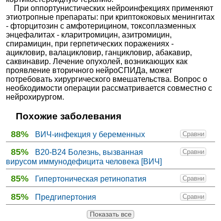
При оппортунистических нейроинфекциях применяют
этиотропные препараты: при криптококовых менингитах
- фторцитозин с амфотерицином, токсоплазменных
энцефалитах - кларитромицин, азитромицин,
спирамицин, при герпетических поражениях -
ацикловир, валацикловир, ганцикловир, абакавир,
саквинавир. Лечение опухолей, возникающих как
проявление вторичного нейроСПИДа, может
потребовать хирургического вмешательства. Вопрос о
необходимости операции рассматривается совместно с
нейрохирургом.
Похожие заболевания
88%
ВИЧ-инфекция у беременных
Сравни
85%
B20-B24 Болезнь, вызванная
Сравни
вирусом иммунодефицита человека [ВИЧ]
85%
Гипертоническая ретинопатия
Сравни
85%
Предгипертония
Сравни
Показать все