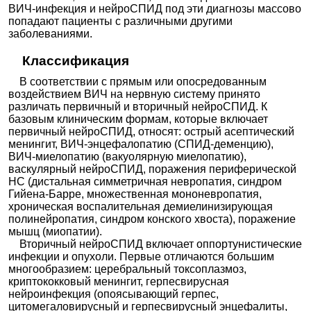
ВИЧ-инфекция и нейроСПИД под эти диагнозы массово
попадают пациенты с различными другими
заболеваниями.
Классификация
В соответствии с прямым или опосредованным
воздействием ВИЧ на нервную систему принято
различать первичный и вторичный нейроСПИД. К
базовым клиническим формам, которые включает
первичный нейроСПИД, относят: острый асептический
менингит, ВИЧ-энцефалопатию (СПИД-деменцию),
ВИЧ-миелопатию (вакуолярную миелопатию),
васкулярный нейроСПИД, поражения периферической
НС (дистальная симметричная невропатия, синдром
Гийена-Барре, множественная мононевропатия,
хроническая воспалительная демиелинизирующая
полинейропатия, синдром конского хвоста), поражение
мышц (миопатии).
Вторичный нейроСПИД включает оппортунистические
инфекции и опухоли. Первые отличаются большим
многообразием: церебральный токсоплазмоз,
криптококковый менингит, герпесвирусная
нейроинфекция (опоясывающий герпес,
цитомегаловирусный и герпесвирусный энцефалиты,