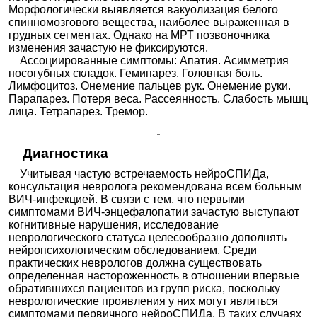
Морфологически выявляется вакуолизация белого
спинномозгового вещества, наиболее выраженная в
грудных сегментах. Однако на МРТ позвоночника
изменения зачастую не фиксируются.
Ассоциированные симптомы: Апатия. Асимметрия
носогубных складок. Гемипарез. Головная боль.
Лимфоцитоз. Онемение пальцев рук. Онемение руки.
Парапарез. Потеря веса. Рассеянность. Слабость мышц
лица. Тетрапарез. Тремор.
Диагностика
Учитывая частую встречаемость нейроСПИДа,
консультация невролога рекомендована всем больным
ВИЧ-инфекцией. В связи с тем, что первыми
симптомами ВИЧ-энцефалопатии зачастую выступают
когнитивные нарушения, исследование
неврологического статуса целесообразно дополнять
нейропсихологическим обследованием. Среди
практических неврологов должна существовать
определенная настороженность в отношении впервые
обратившихся пациентов из групп риска, поскольку
неврологические проявления у них могут являться
симптомами первичного нейроСПИДа. В таких случаях