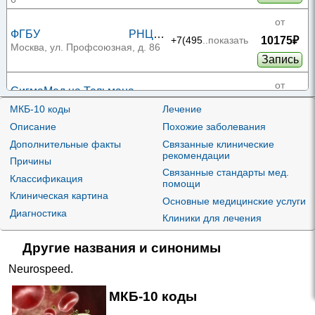
линии
от
ФГБУ РНЦ
10175₽
+7(495
..показать
рентгенорадиологии на
Москва, ул. Профсоюзная, д. 86
Запись
Профсоюзной
от
СигмаМед на Тельмана
11040₽
+7(800
..показать
Ростов-на-Дону, ул. Тельмана, д.
МКБ-10 коды
Лечение
110, стр. 1
Запись
Описание
Похожие заболевания
Дополнительные факты
Связанные клинические
от
Здоровье и Долголетие на
рекомендации
Причины
11220₽
Александра Покрышкина
+7(861
..показать
Краснодар, ул. Александра
Связанные стандарты мед.
Классификация
Покрышкина, д. 4/6
помощи
Запись
Клиническая картина
Основные медицинские услуги
от
Диагностика
МЦ ЛИЦ на Нарвском
Клиники для лечения
11570₽
проспекте
+7(950
..показать
Санкт-Петербург, Нарвский пр-т,
д. 18
Другие названия и синонимы
Запись
Neurospeed
.
от
МЦ Звезда на
12030₽
+7(843
..показать
МКБ-10 коды
Космонавтов
Казань, ул. Космонавтов, д. 16
Запись