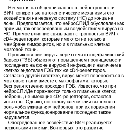
Несмотря на общепризнанность нейротропности
ВИЧ, конкретные патогенетические механизмы его
воздействия на нервную систему (НС) до конца не
ясны. Предполагается, что нейроСПИД обусловлен как
прямым, так опосредованным воздействием вируса на
НС. Прямое влияние связывают с тропностью ВИЧ к
сD4-рецепторам, которые имеются не только в
мембране лимфоцитов, но и в глиальных клетках
мозговой ткани.
Проникновение вируса через гематоэнцефалический
барьер (ГЭБ) объясняют повышением проницаемости
последнего на фоне вирусной инфекции и наличием в
клетках эндотелия ГЭБ тех же сD4-рецепторов.
Согласно другой гипотезе, вирус может переноситься в
мозговые ткани вместе с макрофагами, которые
беспрепятственно проходят ГЭБ. Известно, что при
нейроСПИДе поражаются только глиальные клетки;
нейроны, не имеющие сD4-рецепторов, остаются
интактны. Однако, поскольку клетки глии выполняют
роль «обслуживания» нейронов, при их поражении
нормальное функционирование последних также
нарушается.
Опосредованное воздействие ВИЧ реализуется
несколькими путями. Во-первых, это развитие