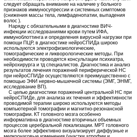
следует обращать внимание на наличие у больного
признаков иммуносупрессии и системных симптомов
(снижения массы тела, лимфаденопатии, выпадения
волос ).
Наряду с обязательными в диагностике ВИЧ-
инфекции исследованиями крови путем ИФА,
иммуноблоттинга и определения вирусной нагрузки при
помощи ПЦР, в диагностике нейроСПИДа широко
используются электрофизиологические,
томографические и ликворологические методы. При
необходимости проводятся консультации психиатра,
нейрохирурга и тд специалистов. Диагностика и анализ
результатов лечения поражений периферической НС
при нейроСПИДе осуществляются преимущественно с
помощью ЭФИ нервно-мышечной системы (ЭМГ, ЭНМГ,
исследование ВП).
С целью диагностики поражений центральной НС при
нейроСПИДе, для анализа их течения и эффективности
проводимой терапии широко используются методы
компьютерной томографии и магнитно-резонансной
томографии. КТ головного мозга особенно
информативна в диагностике вторичных объемных
процессов церебральной локализации. МРТ головного
мозга более эффективно визуализирует диффузные и
мелкоочаговые изменения (участки атрофии и