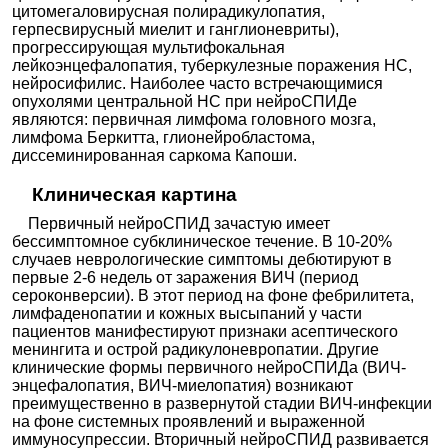
цитомегаловирусная полирадикулопатия,
герпесвирусный миелит и ганглионевриты),
прогрессирующая мультифокальная
лейкоэнцефалопатия, туберкулезные поражения НС,
нейросифилис. Наиболее часто встречающимися
опухолями центральной НС при нейроСПИДе
являются: первичная лимфома головного мозга,
лимфома Беркитта, глионейробластома,
диссеминированная саркома Капоши.
Клиническая картина
Первичный нейроСПИД зачастую имеет
бессимптомное субклиническое течение. В 10-20%
случаев неврологические симптомы дебютируют в
первые 2-6 недель от заражения ВИЧ (период
сероконверсии). В этот период на фоне фебрилитета,
лимфаденопатии и кожных высыпаний у части
пациентов манифестируют признаки асептического
менингита и острой радикулоневропатии. Другие
клинические формы первичного нейроСПИДа (ВИЧ-
энцефалопатия, ВИЧ-миелопатия) возникают
преимущественно в развернутой стадии ВИЧ-инфекции
на фоне системных проявлений и выраженной
иммуносупрессии. Вторичный нейроСПИД развивается