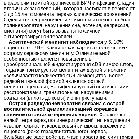
в фазе симптомной хронической ВИЧ-инфекции (стадия
вторичных заболеваний), которая наступает в период от
2 до 15 лет с момента первых клинических проявлений.
Отдельные неврологические симптомы (головная боль,
полиневропатия, нарушения сна, астения, депрессия,
миопатия) могут быть вызваны токсичной
антиретровирусной терапией.
Асептический менингит наблюдается у 5.
10%
пациентов с ВИЧ. Клиническая картина соответствует
острому серозному менингиту. Отличительной
особенностью является повышение в
цереброспинальной жидкости уровня сD8-лимфоцитов,
тогда как при вирусных менингитах другой этиологии
увеличивается количество сD4-лимфоцитов. Более
редкой и тяжелой формой является острый
менингоэнцефалит, манифестирующий психическими
расстройствами, транзиторными нарушениями
сознания (вплоть до комы) и эпиприступами.
Острая радикулоневропатия связана с острой
воспалительной демиелинизацией корешков
спинномозговых и черепных нервов.
Характерны
вялый тетрапарез, полиневритический тип нарушений
чувствительности, корешковый синдром, поражение
лицевого (реже глазодвигательного) нервов,
бульбарные расстройства. Фаза нарастания симптомов