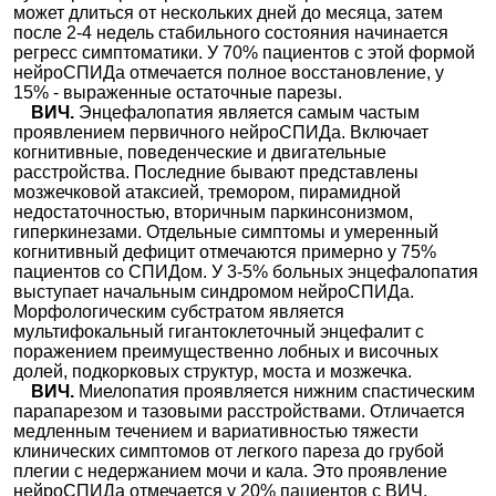
может длиться от нескольких дней до месяца, затем
после 2-4 недель стабильного состояния начинается
регресс симптоматики. У 70% пациентов с этой формой
нейроСПИДа отмечается полное восстановление, у
15% - выраженные остаточные парезы.
ВИЧ.
Энцефалопатия является самым частым
проявлением первичного нейроСПИДа. Включает
когнитивные, поведенческие и двигательные
расстройства. Последние бывают представлены
мозжечковой атаксией, тремором, пирамидной
недостаточностью, вторичным паркинсонизмом,
гиперкинезами. Отдельные симптомы и умеренный
когнитивный дефицит отмечаются примерно у 75%
пациентов со СПИДом. У 3-5% больных энцефалопатия
выступает начальным синдромом нейроСПИДа.
Морфологическим субстратом является
мультифокальный гигантоклеточный энцефалит с
поражением преимущественно лобных и височных
долей, подкорковых структур, моста и мозжечка.
ВИЧ.
Миелопатия проявляется нижним спастическим
парапарезом и тазовыми расстройствами. Отличается
медленным течением и вариативностью тяжести
клинических симптомов от легкого пареза до грубой
плегии с недержанием мочи и кала. Это проявление
нейроСПИДа отмечается у 20% пациентов с ВИЧ.