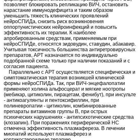
позволяет блокировать репликацию ВИЧ, остановить
нарастание иммунодефицита и таким образом
уменьшить тяжесть клинических проявлений
нейроСПИДа, снизить риск возникновения
оппортунистических нейроинфекций и повысить
эффективность их терапии. К наиболее
апробированным средствам, применяемым при
нейроСПИДе, относятся зидовудин, ставудин, абакавир.
Учитывая токсичность большинства антиретровирусных
препаратов, АРТ назначается по индивидуально
подобранной схеме только при наличии показаний и с
согласия пациента.
Параллельно с АРТ осуществляется специфическая и
симптоматическая терапия возникшей клинической
формы нейроСПИДа. Так, при ВИЧ-энцефалопатии
применяют холина альфосцерат и мягкие ноотропы
(мебикар, цитиколин, пирацетам, фенибут), при инсульте
- антикоагулянты и пентоксифиллин, при
полиневропатии - цитиколин, комбинированные
препараты витаминов группы В, при острых
психических нарушениях - антипсихотические средства
(клозапин). При поражениях периферической НС
отмечена эффективность плазмафереза. В лечении
миопатий используют плазмаферез и
кортикостероидную терапию.