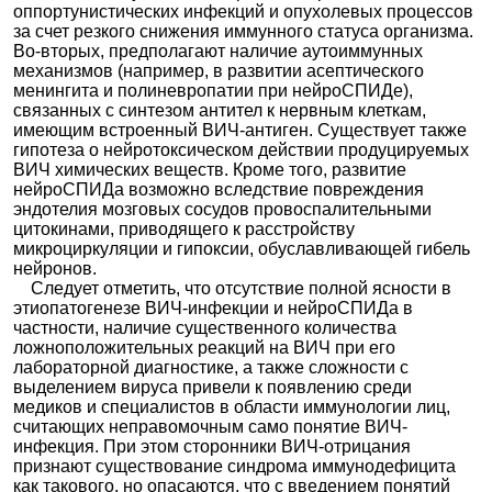
оппортунистических инфекций и опухолевых процессов
за счет резкого снижения иммунного статуса организма.
Во-вторых, предполагают наличие аутоиммунных
механизмов (например, в развитии асептического
менингита и полиневропатии при нейроСПИДе),
связанных с синтезом антител к нервным клеткам,
имеющим встроенный ВИЧ-антиген. Существует также
гипотеза о нейротоксическом действии продуцируемых
ВИЧ химических веществ. Кроме того, развитие
нейроСПИДа возможно вследствие повреждения
эндотелия мозговых сосудов провоспалительными
цитокинами, приводящего к расстройству
микроциркуляции и гипоксии, обуславливающей гибель
нейронов.
Следует отметить, что отсутствие полной ясности в
этиопатогенезе ВИЧ-инфекции и нейроСПИДа в
частности, наличие существенного количества
ложноположительных реакций на ВИЧ при его
лабораторной диагностике, а также сложности с
выделением вируса привели к появлению среди
медиков и специалистов в области иммунологии лиц,
считающих неправомочным само понятие ВИЧ-
инфекция. При этом сторонники ВИЧ-отрицания
признают существование синдрома иммунодефицита
как такового, но опасаются, что с введением понятий