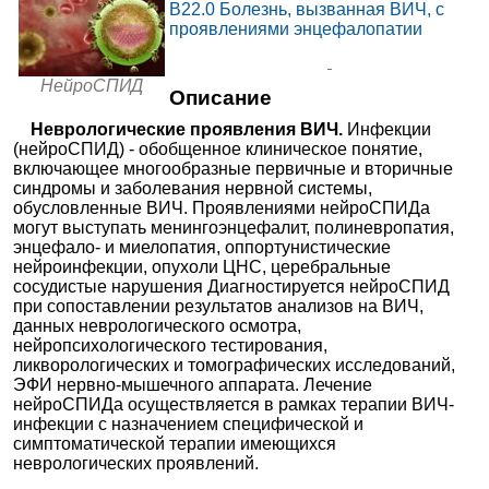
B22.0
Болезнь, вызванная ВИЧ, с
проявлениями энцефалопатии
от
МЦ Звезда на
12030₽
+7(843
..показать
Чистопольской
Казань, ул. Чистопольская, д. 38
НейроСПИД
Запись
Описание
Неврологические проявления ВИЧ.
Инфекции
от
(нейроСПИД) - обобщенное клиническое понятие,
МЦ Yourmed в
12420₽
+7(495
..показать
включающее многообразные первичные и вторичные
Красногорске
Серпухов, ул. Авангардная, д. 3
синдромы и заболевания нервной системы,
Запись
обусловленные ВИЧ. Проявлениями нейроСПИДа
могут выступать менингоэнцефалит, полиневропатия,
от
энцефало- и миелопатия, оппортунистические
МЦ Аперто на Титова
13745₽
+7(383
..показать
нейроинфекции, опухоли ЦНС, церебральные
Новосибирск, ул. Титова, д. 29/1
сосудистые нарушения Диагностируется нейроСПИД
Запись
при сопоставлении результатов анализов на ВИЧ,
данных неврологического осмотра,
от
Клиника доктора
нейропсихологического тестирования,
14450₽
Бандуриной на
+7(499
..показать
Москва, Измайловский б-р, д.
ликворологических и томографических исследований,
Измайловском б-ре
60/10
ЭФИ нервно-мышечного аппарата. Лечение
Запись
нейроСПИДа осуществляется в рамках терапии ВИЧ-
Ещё 3278 клиник
инфекции с назначением специфической и
симптоматической терапии имеющихся
неврологических проявлений.