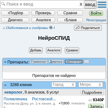
ввод
Подбор
Проверь
Сравни
Войти
Диагноз
Аналоги
Бланк
Регистрация
⌂
/
Заболевания и синдромы
/
Поделиться
НейроСПИД
Добавь
Аналоги
Сравни
Гомеопат
Диагноз
Стандарт
...
Препараты:
Препаратов не найдено
X
X
3288 клиник
невролог
, 9 анализов, 6 услуг
Подробнее
Поликлиника Ростовской
9340₽
от
КБ ЮОМЦ ФМБА на 1-й
+7(800
..показать
Ростов-на-Дону, ул. 1-я линия, д.
Запись
6