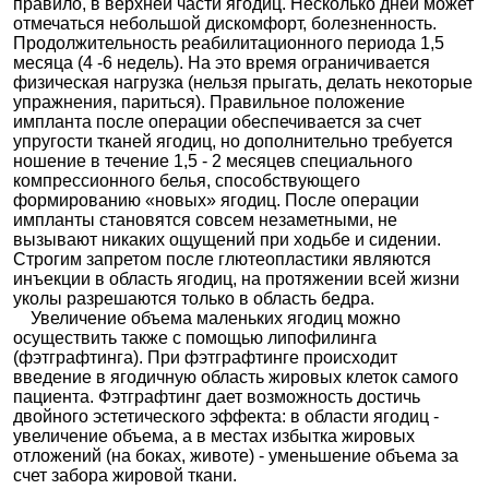
правило, в верхней части ягодиц. Несколько дней может
отмечаться небольшой дискомфорт, болезненность.
Продолжительность реабилитационного периода 1,5
месяца (4 -6 недель). На это время ограничивается
физическая нагрузка (нельзя прыгать, делать некоторые
упражнения, париться). Правильное положение
импланта после операции обеспечивается за счет
упругости тканей ягодиц, но дополнительно требуется
ношение в течение 1,5 - 2 месяцев специального
компрессионного белья, способствующего
формированию «новых» ягодиц. После операции
импланты становятся совсем незаметными, не
вызывают никаких ощущений при ходьбе и сидении.
Строгим запретом после глютеопластики являются
инъекции в область ягодиц, на протяжении всей жизни
уколы разрешаются только в область бедра.
Увеличение объема маленьких ягодиц можно
осуществить также с помощью липофилинга
(фэтграфтинга). При фэтграфтинге происходит
введение в ягодичную область жировых клеток самого
пациента. Фэтграфтинг дает возможность достичь
двойного эстетического эффекта: в области ягодиц -
увеличение объема, а в местах избытка жировых
отложений (на боках, животе) - уменьшение объема за
счет забора жировой ткани.