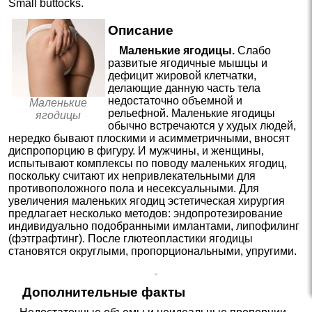
Small buttocks
.
Описание
Маленькие ягодицы.
Слабо
развитые ягодичные мышцы и
дефицит жировой клетчатки,
делающие данную часть тела
недостаточно объемной и
Маленькие
рельефной. Маленькие ягодицы
ягодицы
обычно встречаются у худых людей,
нередко бывают плоскими и асимметричными, вносят
диспропорцию в фигуру. И мужчины, и женщины,
испытывают комплексы по поводу маленьких ягодиц,
поскольку считают их непривлекательными для
противоположного пола и несексуальными. Для
увеличения маленьких ягодиц эстетическая хирургия
предлагает несколько методов: эндопротезирование
индивидуально подобранными имлантами, липофилинг
(фэтграфтинг). После глютеопластики ягодицы
становятся округлыми, пропорциональными, упругими.
Дополнительные факты