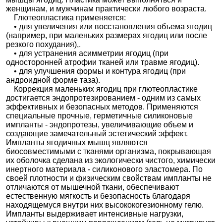
женщинам, и мужчинам практически любого возраста.
Глютеопластика применяется:
• для увеличения или восстановления объема ягодиц
(например, при маленьких размерах ягодиц или после
резкого похудания),.
• для устранения асимметрии ягодиц (при
односторонней атрофии тканей или травме ягодиц).
• для улучшения формы и контура ягодиц (при
андроидной форме таза).
Коррекция маленьких ягодиц при глютеопластике
достигается эндопротезированием - одним из самых
эффективных и безопасных методов. Применяются
специальные прочные, герметичные силиконовые
импланты - эндопротезы, увеличивающие объем и
создающие замечательный эстетический эффект.
Импланты ягодичных мышц являются
биосовместимыми с тканями организма, покрывающая
их оболочка сделана из экологически чистого, химически
инертного материала - силиконового эластомера. По
своей плотности и физическим свойствам импланты не
отличаются от мышечной ткани, обеспечивают
естественную мягкость и безопасность благодаря
находящемуся внутри них высококогезионному гелю.
Импланты выдерживает интенсивные нагрузки,