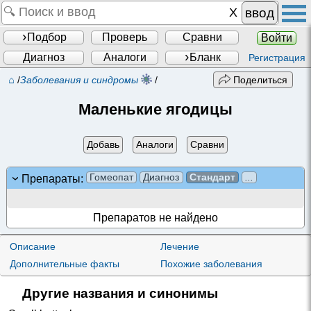
ввод
Подбор
Проверь
Сравни
Войти
Диагноз
Аналоги
Бланк
Регистрация
⌂
/
Заболевания и синдромы
/
Поделиться
Маленькие ягодицы
Добавь
Аналоги
Сравни
Гомеопат
Диагноз
Стандарт
...
Препараты:
Препаратов не найдено
Описание
Лечение
Дополнительные факты
Похожие заболевания
Другие названия и синонимы