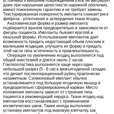
устойчивы к внешним повреждениям (гель не мигрирует
даже при нарушении целостности наружной оболочки),
имеют пожизненную гарантию и не требуют замены.
Текстурированная поверхность импланта снижает риск
фиброза - уплотнения и затвердения ткани ягодиц.
Анатомическая форма и размер импланта
подбирается врачом предварительно в зависимости от
фигуры пациента. Импланты бывают круглой и
овальной формы. Использование имплантов дает
возможность придать недостающий объем плоским и
маленьким ягодицам, улучшить их форму и придать
этой части тела эстетичность и привлекательность.
Операция по увеличению ягодиц выполняется под
общей анестезией и длится около 2 часов.
Глютеопластика выполняется чаще через один
небольшой разрез (5 - 6 см) в межъягодичной складке,
что делает послеоперационный рубец практически
незаметным. Силиконовый имплант обычно
устанавливается под большую ягодичную мышцу в
предварительно сформированный карман. Место
положения импланта зависит от строения тела
пациента и рекомендаций хирурга. Ткани ягодиц над
имплантом восстанавливают с применением
косметических швов. Также иногда выполняют
установку имплантов под жировую клетчатку, как