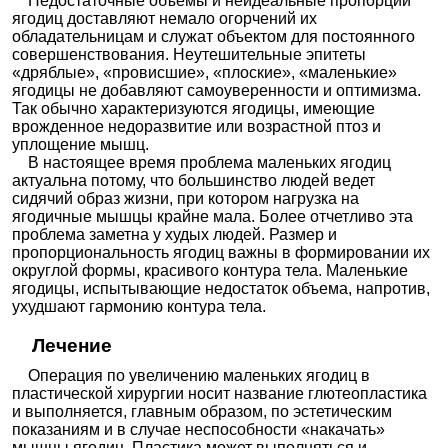
Недостаточные объемы и неидеальные пропорции
ягодиц доставляют немало огорчений их
обладательницам и служат объектом для постоянного
совершенствования. Неутешительные эпитеты
«дряблые», «провисшие», «плоские», «маленькие»
ягодицы не добавляют самоуверенности и оптимизма.
Так обычно характеризуются ягодицы, имеющие
врожденное недоразвитие или возрастной птоз и
уплощение мышц.
В настоящее время проблема маленьких ягодиц
актуальна потому, что большинство людей ведет
сидячий образ жизни, при котором нагрузка на
ягодичные мышцы крайне мала. Более отчетливо эта
проблема заметна у худых людей. Размер и
пропорциональность ягодиц важны в формировании их
округлой формы, красивого контура тела. Маленькие
ягодицы, испытывающие недостаток объема, напротив,
ухудшают гармонию контура тела.
Лечение
Операция по увеличению маленьких ягодиц в
пластической хирургии носит название глютеопластика
и выполняется, главным образом, по эстетическим
показаниям и в случае неспособности «накачать»
мышцы ягодиц. Пластика может выполняться и