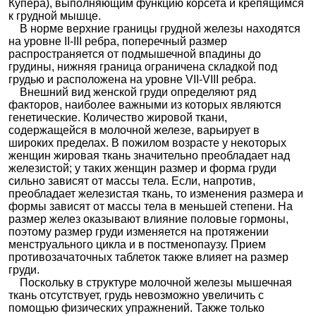
Купера), выполняющим функцию корсета и крепящимся
к грудной мышце.
В норме верхние границы грудной железы находятся
на уровне II-III ребра, поперечный размер
распространяется от подмышечной впадины до
грудины, нижняя граница ограничена складкой под
грудью и расположена на уровне VII-VIII ребра.
Внешний вид женской груди определяют ряд
факторов, наиболее важными из которых являются
генетические. Количество жировой ткани,
содержащейся в молочной железе, варьирует в
широких пределах. В пожилом возрасте у некоторых
женщин жировая ткань значительно преобладает над
железистой; у таких женщин размер и форма груди
сильно зависят от массы тела. Если, напротив,
преобладает железистая ткань, то изменения размера и
формы зависят от массы тела в меньшей степени. На
размер желез оказывают влияние половые гормоны,
поэтому размер груди изменяется на протяжении
менструального цикла и в постменопаузу. Прием
противозачаточных таблеток также влияет на размер
груди.
Поскольку в структуре молочной железы мышечная
ткань отсутствует, грудь невозможно увеличить с
помощью физических упражнений. Также только