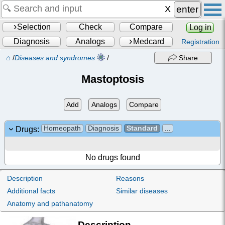
enter
Selection
Check
Compare
Log in
Diagnosis
Analogs
Medcard
Registration
⌂
/
Diseases and syndromes
/
Share
Mastoptosis
Add
Analogs
Compare
Homeopath
Diagnosis
Standard
...
Drugs:
No drugs found
Description
Reasons
Additional facts
Similar diseases
Anatomy and pathanatomy
Description