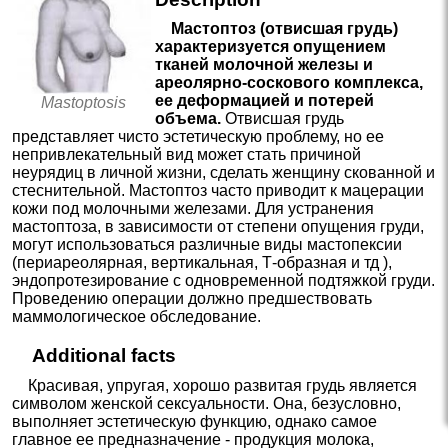
Мастоптоз (отвисшая грудь)
характеризуется опущением
тканей молочной железы и
ареолярно-соскового комплекса,
ее деформацией и потерей
Mastoptosis
объема.
Отвисшая грудь
представляет чисто эстетическую проблему, но ее
непривлекательный вид может стать причиной
неурядиц в личной жизни, сделать женщину скованной и
стеснительной. Мастоптоз часто приводит к мацерации
кожи под молочными железами. Для устранения
мастоптоза, в зависимости от степени опущения груди,
могут использоваться различные виды мастопексии
(периареолярная, вертикальная, Т-образная и тд ),
эндопротезирование с одновременной подтяжкой груди.
Проведению операции должно предшествовать
маммологическое обследование.
Additional facts
Красивая, упругая, хорошо развитая грудь является
символом женской сексуальности. Она, безусловно,
выполняет эстетическую функцию, однако самое
главное ее предназначение - продукция молока,