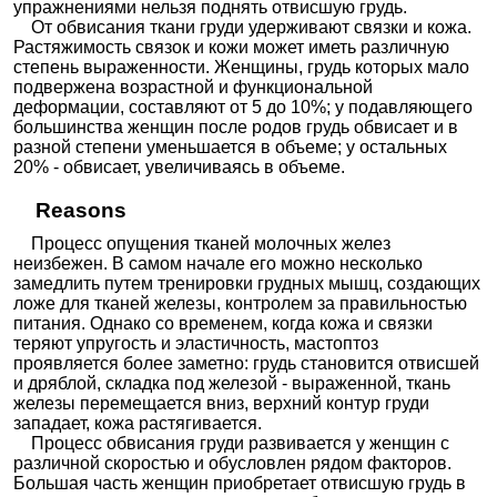
упражнениями нельзя поднять отвисшую грудь.
От обвисания ткани груди удерживают связки и кожа.
Растяжимость связок и кожи может иметь различную
степень выраженности. Женщины, грудь которых мало
подвержена возрастной и функциональной
деформации, составляют от 5 до 10%; у подавляющего
большинства женщин после родов грудь обвисает и в
разной степени уменьшается в объеме; у остальных
20% - обвисает, увеличиваясь в объеме.
Reasons
Процесс опущения тканей молочных желез
неизбежен. В самом начале его можно несколько
замедлить путем тренировки грудных мышц, создающих
ложе для тканей железы, контролем за правильностью
питания. Однако со временем, когда кожа и связки
теряют упругость и эластичность, мастоптоз
проявляется более заметно: грудь становится отвисшей
и дряблой, складка под железой - выраженной, ткань
железы перемещается вниз, верхний контур груди
западает, кожа растягивается.
Процесс обвисания груди развивается у женщин с
различной скоростью и обусловлен рядом факторов.
Большая часть женщин приобретает отвисшую грудь в