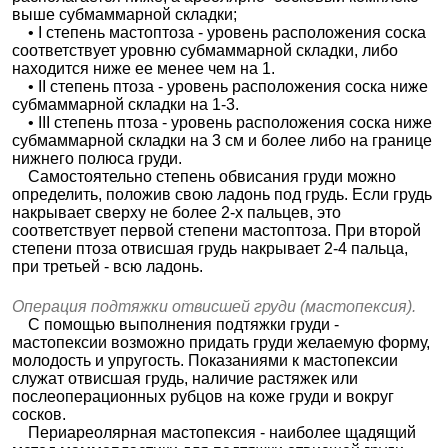
выше субмаммарной складки;
• I степень мастоптоза - уровень расположения соска
соответствует уровню субмаммарной складки, либо
находится ниже ее менее чем на 1.
• II степень птоза - уровень расположения соска ниже
субмаммарной складки на 1-3.
• III степень птоза - уровень расположения соска ниже
субмаммарной складки на 3 см и более либо на границе
нижнего полюса груди.
Самостоятельно степень обвисания груди можно
определить, положив свою ладонь под грудь. Если грудь
накрывает сверху не более 2-х пальцев, это
соответствует первой степени мастоптоза. При второй
степени птоза отвисшая грудь накрывает 2-4 пальца,
при третьей - всю ладонь.
Операция подтяжки отвисшей груди (мастопексия).
С помощью выполнения подтяжки груди -
мастопексии возможно придать груди желаемую форму,
молодость и упругость. Показаниями к мастопексии
служат отвисшая грудь, наличие растяжек или
послеоперационных рубцов на коже груди и вокруг
сосков.
Периареолярная мастопексия - наиболее щадящий