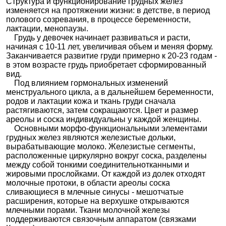
Структура и функционирование грудных желез
изменяется на протяжении жизни: в детстве, в период
полового созревания, в процессе беременности,
лактации, менопаузы.
Грудь у девочек начинает развиваться и расти,
начиная с 10-11 лет, увеличивая объем и меняя форму.
Заканчивается развитие груди примерно к 20-23 годам -
в этом возрасте грудь приобретает сформированный
вид.
Под влиянием гормональных изменений
менструального цикла, а в дальнейшем беременности,
родов и лактации кожа и ткань груди сначала
растягиваются, затем сокращаются. Цвет и размер
ареолы и соска индивидуальны у каждой женщины.
Основными морфо-функциональными элементами
грудных желез являются железистые дольки,
вырабатывающие молоко. Железистые сегменты,
расположенные циркулярно вокруг соска, разделены
между собой тонкими соединительнотканными и
жировыми прослойками. От каждой из долек отходят
молочные протоки, в области ареолы соска
сливающиеся в млечные синусы - мешотчатые
расширения, которые на верхушке открываются
млечными порами. Ткани молочной железы
поддерживаются связочным аппаратом (связками