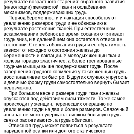
результате возрастного старения: обратного развития
(инволюции) железистой ткани и ослабевания
механизмов, поддерживающих грудь.
Период беременности и лактация способствуют
увеличению размеров груди и ее обвисанию в
результате растяжения тканей. При естественном
вскармливании ребенок во время сосания оттягивает
грудь вниз, и в дальнейшем она остается в отвисшем
состоянии. Степень обвисания груди и ее обратимость
зависят от исходного состояния железы до
беременности и лактации. У молодых женщин ткани
железы гораздо эластичнее, а более тренированные
грудные мышцы выше поддерживают грудь. После
завершения грудного кормления у таких женщин грудь
восстанавливается быстро. В других случаях упругость
и девичью форму груди самостоятельно вернуть бывает
невозможно.
При большом весе и размере груди ткани железы
опускаются под действием силы тяжести. То же самое
происходит у женщин, перенесших операцию по
увеличению груди на два и более размеров. Связочный
аппарат не может удержать слишком большую грудь:
связки растягиваются, а грудь обвисает.
Отвисшая грудь может появиться в результате
нарушенной осанки или долгого статического