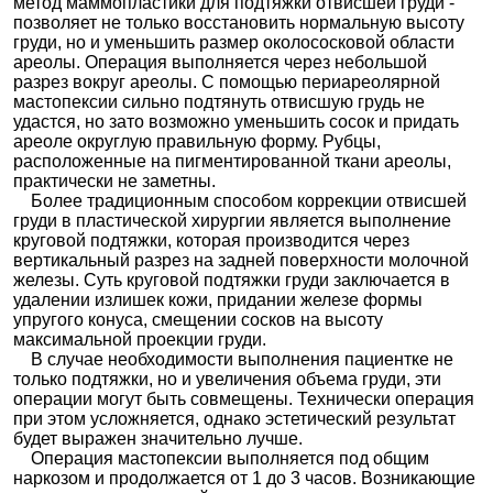
метод маммопластики для подтяжки отвисшей груди -
позволяет не только восстановить нормальную высоту
груди, но и уменьшить размер околососковой области
ареолы. Операция выполняется через небольшой
разрез вокруг ареолы. С помощью периареолярной
мастопексии сильно подтянуть отвисшую грудь не
удастся, но зато возможно уменьшить сосок и придать
ареоле округлую правильную форму. Рубцы,
расположенные на пигментированной ткани ареолы,
практически не заметны.
Более традиционным способом коррекции отвисшей
груди в пластической хирургии является выполнение
круговой подтяжки, которая производится через
вертикальный разрез на задней поверхности молочной
железы. Суть круговой подтяжки груди заключается в
удалении излишек кожи, придании железе формы
упругого конуса, смещении сосков на высоту
максимальной проекции груди.
В случае необходимости выполнения пациентке не
только подтяжки, но и увеличения объема груди, эти
операции могут быть совмещены. Технически операция
при этом усложняется, однако эстетический результат
будет выражен значительно лучше.
Операция мастопексии выполняется под общим
наркозом и продолжается от 1 до 3 часов. Возникающие