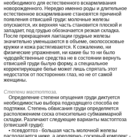
необходимого для естественного вскармливания
новорожденного. Нередко именно роды и длительное
естественное вскармливание становятся причиной
появления отвисшей груди: молочные железы
опускаются, их верхняя часть становится плоской и
западает, под грудью обозначается резкая складка.
После прекращения лактации грудные железы
значительно уменьшаются в объеме, околососковые
кружки и кожа растягиваются. К сожалению, ни
физические упражнения, ни какие бы то ни было
чудодейственные средства не в состоянии вернуть
отвисшей груди былую форму, а специальное
корректирующее белье может лишь спрятать этот
недостаток от посторонних глаз, но не от самой
женщины.
Степени мастоптоза.
Определение степени опущения груди диктуется
необходимостью выбора подходящего способа ее
подтяжки. Степень обвисания груди определяется
расположением соска относительно субмаммарной
складки. Различают следующие варианты мастоптоза
(отвисшей груди):
• псевдоптоз - большая часть молочной железы
располагается ниже, а ареолярно- сосковый комплекс -