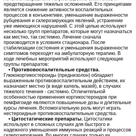
предотвращение тяжелых осложнений. Его принципами
является снижение активности воспалительных
процессов в конъюнктиве, уменьшение выраженности
рубцевания и склерозирующих явлений, устранение
уже имеющихся нарушений. С этой целью используют
несколько групп препаратов, которые могут назначаться
как местно, так системно. Лечение сначала
производится в условиях стационара. После
стабилизации состояния и уменьшения выраженности
симптомов переходят на амбулаторную терапию. В
ходе лечебных мероприятий используют следующие
группы препаратов:
• Противовоспалительные средства.
Глюкокортикостероиды (преднизолон) обладают
выраженным противовоспалительным действием, их
назначают местно (в виде капель, мазей), в случаях
тяжелого течения - системно. Отличительной
особенностью применения кортикостероидов при
пемфигоиде являются повышенные дозы и длительные
курсы лечения. Вспомогательную роль могут играть
нестероидные противовоспалительные средства.
• Цитостатические препараты.
Цитостатики
используют в сложных случаях для быстрого и
надежного уменьшения иммунных реакций и процессов
склерозирования. Во многих случаях только их