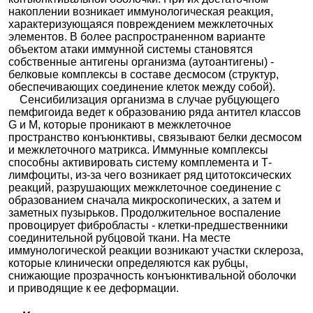
накоплении возникает иммунологическая реакция,
характеризующаяся повреждением межклеточных
элементов. В более распространенном варианте
объектом атаки иммунной системы становятся
собственные антигены организма (аутоантигены) -
белковые комплексы в составе десмосом (структур,
обеспечивающих соединение клеток между собой).
Сенсибилизация организма в случае рубцующего
пемфигоида ведет к образованию ряда антител классов
G и M, которые проникают в межклеточное
пространство конъюнктивы, связывают белки десмосом
и межклеточного матрикса. Иммунные комплексы
способны активировать систему комплемента и Т-
лимфоциты, из-за чего возникает ряд цитотоксических
реакций, разрушающих межклеточное соединение с
образованием сначала микроскопических, а затем и
заметных пузырьков. Продолжительное воспаление
провоцирует фибробласты - клетки-предшественники
соединительной рубцовой ткани. На месте
иммунологической реакции возникают участки склероза,
которые клинически определяются как рубцы,
снижающие прозрачность конъюнктивальной оболочки
и приводящие к ее деформации.