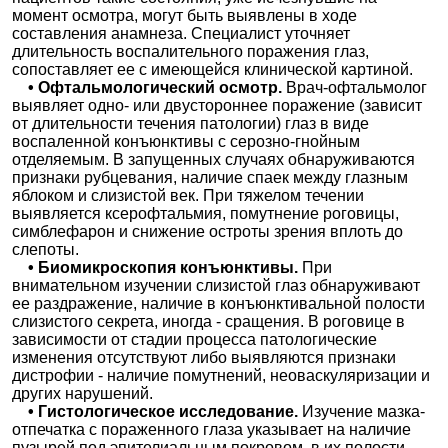
момент осмотра, могут быть выявлены в ходе
составления анамнеза. Специалист уточняет
длительность воспалительного поражения глаз,
сопоставляет ее с имеющейся клинической картиной.
• Офтальмологический осмотр.
Врач-офтальмолог
выявляет одно- или двустороннее поражение (зависит
от длительности течения патологии) глаз в виде
воспаленной конъюнктивы с серозно-гнойным
отделяемым. В запущенных случаях обнаруживаются
признаки рубцевания, наличие спаек между глазным
яблоком и слизистой век. При тяжелом течении
выявляется ксерофтальмия, помутнение роговицы,
симблефарон и снижение остроты зрения вплоть до
слепоты.
• Биомикроскопия конъюнктивы.
При
внимательном изучении слизистой глаз обнаруживают
ее раздражение, наличие в конъюнктивальной полости
слизистого секрета, иногда - сращения. В роговице в
зависимости от стадии процесса патологические
изменения отсутствуют либо выявляются признаки
дистрофии - наличие помутнений, неоваскуляризации и
других нарушений.
• Гистологическое исследование.
Изучение мазка-
отпечатка с пораженного глаза указывает на наличие
пузырей под эпителиальным покровом, в их полости