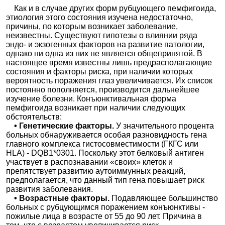
Как и в случае других форм рубцующего пемфигоида,
этиология этого состояния изучена недостаточно,
причины, по которым возникает заболевание,
неизвестны. Существуют гипотезы о влиянии ряда
эндо- и экзогенных факторов на развитие патологии,
однако ни одна из них не является общепринятой. В
настоящее время известны лишь предрасполагающие
состояния и факторы риска, при наличии которых
вероятность поражения глаз увеличивается. Их список
постоянно пополняется, производится дальнейшее
изучение болезни. Конъюнктивальная форма
пемфигоида возникает при наличии следующих
обстоятельств:
• Генетические факторы.
У значительного процента
больных обнаруживается особая разновидность гена
главного комплекса гистосовместимости (ГКГС или
HLA) - DQB1*0301. Поскольку этот белковый антиген
участвует в распознавании «своих» клеток и
препятствует развитию аутоиммунных реакций,
предполагается, что данный тип гена повышает риск
развития заболевания.
• Возрастные факторы.
Подавляющее большинство
больных с рубцующимся поражением конъюнктивы -
пожилые лица в возрасте от 55 до 90 лет. Причина в