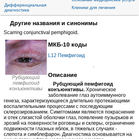
130₽
от
Дифференциальная
Центр реабилитации РЖД
Клиники для лечения
+7(347
..показать
диагностика
на Союзной
Уфа, ул. Союзная, д. 35
Запись
Другие названия и синонимы
150₽
от
МЦ Звезда на
+7(843
..показать
Космонавтов
Казань, ул. Космонавтов, д. 16
Запись
Scarring conjunctival pemphigoid
.
150₽
МКБ-10 коды
от
МЦ Звезда на
+7(843
..показать
Чистопольской
Казань, ул. Чистопольская, д. 38
Запись
L12
Пемфигоид
150₽
от
Мед-Альфа Проф в
+7(495
..показать
Зельевом переулке
Москва, Зельев пер., д. 11
Запись
Описание
Рубцующий
Ещё 3401 клинику
пемфигоид
Рубцующий пемфигоид
конъюнктивы
конъюнктивы.
Хроническое
заболевание глаз аутоиммунного
генеза, характеризующееся длительно протекающими
воспалительными процессами с последующим
склерозированием. Симптомами являются покраснение
и отек слизистой оболочки глаз, появление пузырьков и
эрозий на поверхности роговицы и склеры, ограничение
подвижности глазных яблок, в тяжелых случаях -
слепота и симблефарон. Диагностика основывается на