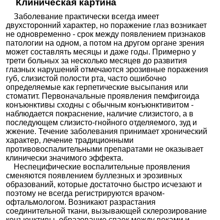
Клиническая картина
Заболевание практически всегда имеет
двухсторонний характер, но поражение глаз возникает
не одновременно - срок между появлением признаков
патологии на одном, а потом на другом органе зрения
может составлять месяцы и даже годы. Примерно у
трети больных за несколько месяцев до развития
глазных нарушений отмечаются эрозивные поражения
губ, слизистой полости рта, часто ошибочно
определяемые как герпетические высыпания или
стоматит. Первоначальные проявления пемфигоида
конъюнктивы сходны с обычным конъюнктивитом -
наблюдается покраснение, наличие слизистого, а в
последующем слизисто-гнойного отделяемого, зуд и
жжение. Течение заболевания принимает хронический
характер, лечение традиционными
противовоспалительными препаратами не оказывает
клинически значимого эффекта.
Неспецифические воспалительные проявления
сменяются появлением буллезных и эрозивных
образований, которые достаточно быстро исчезают и
поэтому не всегда регистрируются врачом-
офтальмологом. Возникают разрастания
соединительной ткани, вызывающей склерозирование
конъюнктивы, образование спаек между веками и