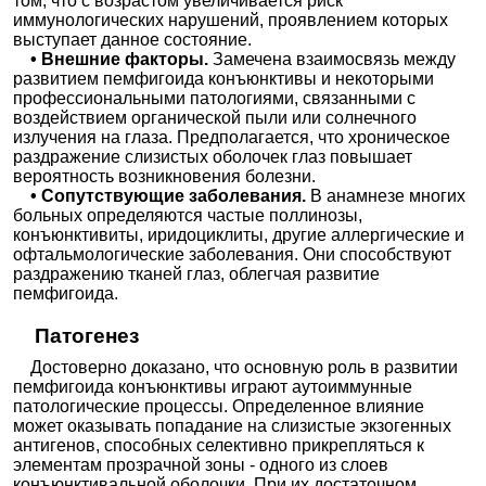
том, что с возрастом увеличивается риск
иммунологических нарушений, проявлением которых
выступает данное состояние.
• Внешние факторы.
Замечена взаимосвязь между
развитием пемфигоида конъюнктивы и некоторыми
профессиональными патологиями, связанными с
воздействием органической пыли или солнечного
излучения на глаза. Предполагается, что хроническое
раздражение слизистых оболочек глаз повышает
вероятность возникновения болезни.
• Сопутствующие заболевания.
В анамнезе многих
больных определяются частые поллинозы,
конъюнктивиты, иридоциклиты, другие аллергические и
офтальмологические заболевания. Они способствуют
раздражению тканей глаз, облегчая развитие
пемфигоида.
Патогенез
Достоверно доказано, что основную роль в развитии
пемфигоида конъюнктивы играют аутоиммунные
патологические процессы. Определенное влияние
может оказывать попадание на слизистые экзогенных
антигенов, способных селективно прикрепляться к
элементам прозрачной зоны - одного из слоев
конъюнктивальной оболочки. При их достаточном