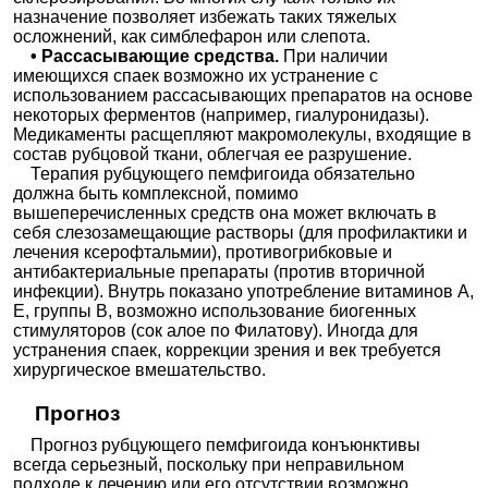
назначение позволяет избежать таких тяжелых
осложнений, как симблефарон или слепота.
• Рассасывающие средства.
При наличии
имеющихся спаек возможно их устранение с
использованием рассасывающих препаратов на основе
некоторых ферментов (например, гиалуронидазы).
Медикаменты расщепляют макромолекулы, входящие в
состав рубцовой ткани, облегчая ее разрушение.
Терапия рубцующего пемфигоида обязательно
должна быть комплексной, помимо
вышеперечисленных средств она может включать в
себя слезозамещающие растворы (для профилактики и
лечения ксерофтальмии), противогрибковые и
антибактериальные препараты (против вторичной
инфекции). Внутрь показано употребление витаминов А,
Е, группы В, возможно использование биогенных
стимуляторов (сок алое по Филатову). Иногда для
устранения спаек, коррекции зрения и век требуется
хирургическое вмешательство.
Прогноз
Прогноз рубцующего пемфигоида конъюнктивы
всегда серьезный, поскольку при неправильном
подходе к лечению или его отсутствии возможно