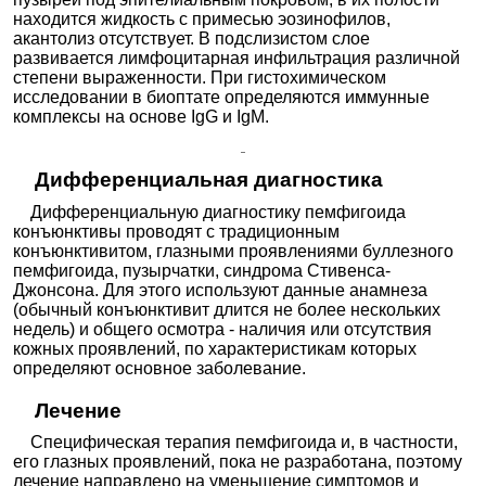
находится жидкость с примесью эозинофилов,
акантолиз отсутствует. В подслизистом слое
развивается лимфоцитарная инфильтрация различной
степени выраженности. При гистохимическом
исследовании в биоптате определяются иммунные
комплексы на основе IgG и IgM.
Дифференциальная диагностика
Дифференциальную диагностику пемфигоида
конъюнктивы проводят с традиционным
конъюнктивитом, глазными проявлениями буллезного
пемфигоида, пузырчатки, синдрома Стивенса-
Джонсона. Для этого используют данные анамнеза
(обычный конъюнктивит длится не более нескольких
недель) и общего осмотра - наличия или отсутствия
кожных проявлений, по характеристикам которых
определяют основное заболевание.
Лечение
Специфическая терапия пемфигоида и, в частности,
его глазных проявлений, пока не разработана, поэтому
лечение направлено на уменьшение симптомов и