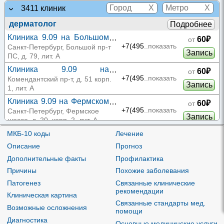
X
X
3411 клиник
дерматолог
Подробнее
Клиника 9.09 на Большом
60₽
от
проспекте ПС
+7(495
..показать
Санкт-Петербург, Большой пр-т
Запись
ПС, д. 79, лит. А
Клиника 9.09 на
60₽
от
Комендантском проспекте
+7(495
..показать
Комендантский пр-т, д. 51 корп.
Запись
1, лит. А
Клиника 9.09 на Фермском
60₽
от
шоссе
+7(495
..показать
Санкт-Петербург, Фермское
Запись
шоссе, д. 20, корп. 2, лит. А
Поликлиника РЖД-
МКБ-10 коды
Лечение
73₽
от
Медицина на
+7(343
..показать
Екатеринбург, ул. Надеждинская,
Описание
Прогноз
Запись
Надеждинской
д. 9А
Дополнительные факты
Профилактика
Поликлиника РЖД-
73₽
от
Причины
Похожие заболевания
Медицина на Гражданской
+7(343
..показать
Екатеринбург, ул. Гражданская,
Запись
Патогенез
Связанные клинические
д. 9
рекомендации
Клиническая картина
130₽
от
Железнодорожная
Связанные стандарты мед.
+7(347
..показать
Возможные осложнения
поликлиника №2 на
помощи
Уфа, ул. Правды, д. 19
Запись
Диагностика
Правды
Основные медицинские услуги