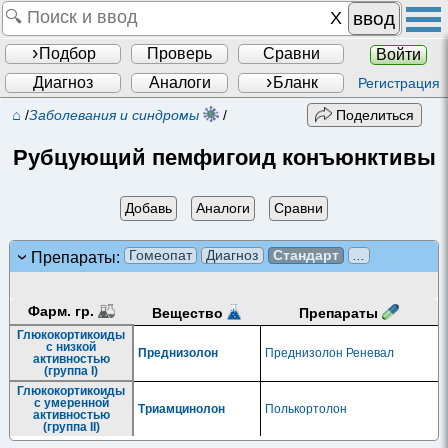
ввод
Подбор
Проверь
Сравни
Войти
Диагноз
Аналоги
Бланк
Регистрация
⌂
/
Заболевания и синдромы
/
Поделиться
Рубцующий пемфигоид конъюнктивы
Добавь
Аналоги
Сравни
Гомеопат
Диагноз
Стандарт
...
Препараты:
Фарм. гр.
Препараты
Вещество
Глюкокортикоиды
с низкой
Преднизолон
Преднизолон Реневал
активностью
(группа I)
Глюкокортикоиды
с умеренной
Триамцинолон
Полькортолон
активностью
(группа II)