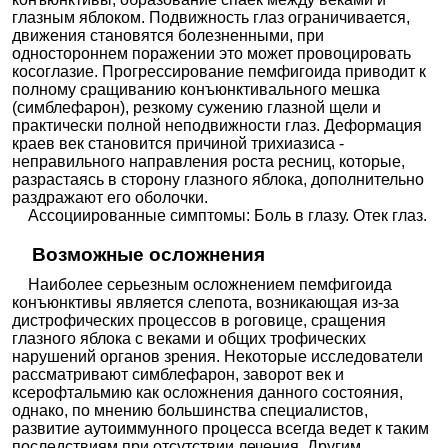
глазным яблоком. Подвижность глаз ограничивается,
движения становятся болезненными, при
одностороннем поражении это может провоцировать
косоглазие. Прогрессирование пемфигоида приводит к
полному сращиванию конъюнктивального мешка
(симблефарон), резкому сужению глазной щели и
практически полной неподвижности глаз. Деформация
краев век становится причиной трихиазиса -
неправильного направления роста ресниц, которые,
разрастаясь в сторону глазного яблока, дополнительно
раздражают его оболочки.
Ассоциированные симптомы: Боль в глазу. Отек глаз.
Возможные осложнения
Наиболее серьезным осложнением пемфигоида
конъюнктивы является слепота, возникающая из-за
дистрофических процессов в роговице, сращения
глазного яблока с веками и общих трофических
нарушений органов зрения. Некоторые исследователи
рассматривают симблефарон, заворот век и
ксерофтальмию как осложнения данного состояния,
однако, по мнению большинства специалистов,
развитие аутоиммунного процесса всегда ведет к таким
последствиям при отсутствии лечения. Другим