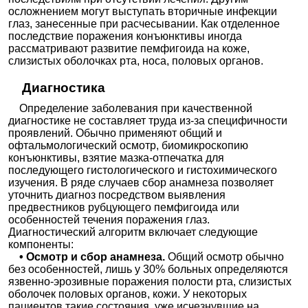
осложнением могут выступать вторичные инфекции
глаз, занесенные при расчесывании. Как отделенное
последствие поражения конъюнктивы иногда
рассматривают развитие пемфигоида на коже,
слизистых оболочках рта, носа, половых органов.
Диагностика
Определение заболевания при качественной
диагностике не составляет труда из-за специфичности
проявлений. Обычно применяют общий и
офтальмологический осмотр, биомикроскопию
конъюнктивы, взятие мазка-отпечатка для
последующего гистологического и гистохимического
изучения. В ряде случаев сбор анамнеза позволяет
уточнить диагноз посредством выявления
предвестников рубцующего пемфигоида или
особенностей течения поражения глаз.
Диагностический алгоритм включает следующие
компоненты:
• Осмотр и сбор анамнеза.
Общий осмотр обычно
без особенностей, лишь у 30% больных определяются
язвенно-эрозивные поражения полости рта, слизистых
оболочек половых органов, кожи. У некоторых
пациентов такие состояния, уже исчезнувшие на