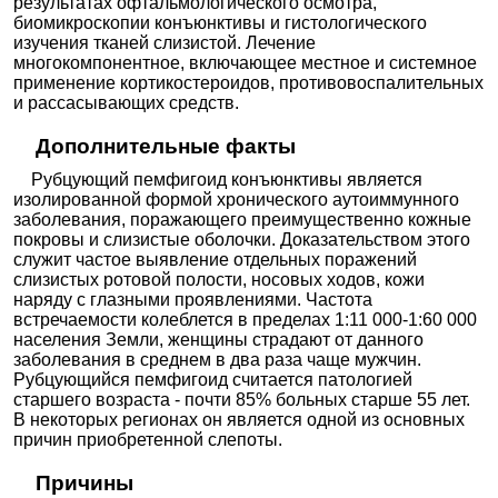
результатах офтальмологического осмотра,
биомикроскопии конъюнктивы и гистологического
изучения тканей слизистой. Лечение
многокомпонентное, включающее местное и системное
применение кортикостероидов, противовоспалительных
и рассасывающих средств.
Дополнительные факты
Рубцующий пемфигоид конъюнктивы является
изолированной формой хронического аутоиммунного
заболевания, поражающего преимущественно кожные
покровы и слизистые оболочки. Доказательством этого
служит частое выявление отдельных поражений
слизистых ротовой полости, носовых ходов, кожи
наряду с глазными проявлениями. Частота
встречаемости колеблется в пределах 1:11 000-1:60 000
населения Земли, женщины страдают от данного
заболевания в среднем в два раза чаще мужчин.
Рубцующийся пемфигоид считается патологией
старшего возраста - почти 85% больных старше 55 лет.
В некоторых регионах он является одной из основных
причин приобретенной слепоты.
Причины