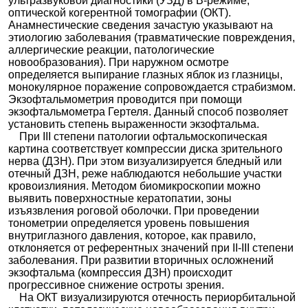
ультразвуковой диагностики (УЗД) в В-режиме,
оптической когерентной томографии (ОКТ).
Анамнестические сведения зачастую указывают на
этиологию заболевания (травматические повреждения,
аллергические реакции, патологические
новообразования). При наружном осмотре
определяется выпирание глазных яблок из глазницы,
монокулярное поражение сопровождается страбизмом.
Экзофтальмометрия проводится при помощи
экзофтальмометра Гертеля. Данный способ позволяет
установить степень выраженности экзофтальма.
При III степени патологии офтальмоскопическая
картина соответствует компрессии диска зрительного
нерва (ДЗН). При этом визуализируется бледный или
отечный ДЗН, реже наблюдаются небольшие участки
кровоизлияния. Методом биомикроскопии можно
выявить поверхностные кератопатии, зоны
изъязвления роговой оболочки. При проведении
тонометрии определяется уровень повышения
внутриглазного давления, которое, как правило,
отклоняется от референтных значений при ІІ-ІІІ степени
заболевания. При развитии вторичных осложнений
экзофтальма (компрессия ДЗН) происходит
прогрессивное снижение остроты зрения.
На ОКТ визуализируются отечность периорбитальной