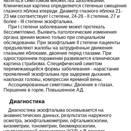
являться симптомом множества заболеваний.
Клиническая картина определяется степенью смещения
глазного яблока кпереди. Диаметр глазного яблока 21-
23 мм соответствует I степени, 24-26 - ІІ степени, 27 и
более - III степени экзофтальма.
При І степени заболевание может протекать
бессимптомно. Выявить патологические изменения
органа зрения можно только при специальном
обследовании. При экзофтальме ІІ степени пациенты
предъявляют жалобы на затруднённые движения
глазными яблоками, двоение перед глазами. При
одностороннем поражении развивается клиническая
картина страбизма. Специфический симптом
перемежающейся формы заболевания - нарастание
проявлений экзофтальма при задержке дыхания,
наклонах головы, компрессии яремной вены.
Ассоциированные симптомы: Двоение в глазах.
Першение в горле. Повышенное АД.
Диагностика
Диагностика экзофтальма основывается на
анамнестических данных, результатах наружного
осмотра, экзофтальмометрии, офтальмоскопии,
визометрии, тонометрии, биомикроскопии,