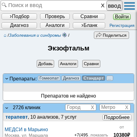
ввод
Подбор
Проверь
Сравни
Войти
Диагноз
Аналоги
Бланк
Регистрация
⌂
/
Заболевания и синдромы
/
Поделиться
Экзофтальм
Добавь
Аналоги
Сравни
Гомеопат
Диагноз
Стандарт
...
Препараты:
Препаратов не найдено
X
X
2726 клиник
терапевт
, 10 анализов, 7 услуг
Подробнее
от
МЕДСИ в Марьино
10380₽
+7(495
..показать
Москва, ул. Маршала