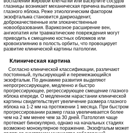
воспалении жировой клетчатки или васкулите сосудов
глазницы возникает механическая причина выпирания
глазного яблока. Реже этиологическим фактором
экзофтальма становится дакриоаденит,
доброкачественные или злокачественные
новообразования. Варикозное расширение вен,
ангиопатия или травматические повреждения могут
приводить к смещению костных обломков или
кровоизлиянию в полость орбиты, что провоцирует
развитие клинической картины патологии.
Клиническая картина
Согласно клинической классификации, различают
постоянный, пульсирующий и перемежающийся
экзофтальм. По динамике развития выделяют
непрогрессирующее, медленно и быстро
прогрессирующее, регрессирующее смещение глазного
яблока кпереди. О медленном нарастании клинической
картины свидетельствует увеличение размера глазного
яблока на 1-2 мм на протяжении 1 месяца. При быстром
прогрессировании размер глаза увеличивается более
чем на 2 мм менее чем за 30 дней. Патология чаще
протекает бинокулярно, однако на начальных стадиях
возможно монокулярное поражение. Экзофтальм может