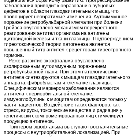
подвергаться обратному развитию. Прогрессирование
заболевания приводит к образованию рубцовых
дефектов в области глазодвигательных мышц, что
провоцирует необратимые изменения. Аутоиммунное
поражение ретробульбарной клетчатки при болезни
Грейвса обусловлено механизмом перекрестного
реагирования антител организма на антигены
щитовидной железы и ткани глазницы. Подтверждением
тиреотоксической теории патогенеза является
повышенный титр антител к рецепторам тиреотропного
гормона.
Реже развитие экзофтальма обусловлено
изолированным аутоиммунным поражением
ретробульбарной ткани. При этом патологические
антитела синтезируются к мышцам глазодвигательного
аппарата, фибробластам и клетчатке глазницы.
Специфическим маркером заболевания являются
антитела к периорбитальной клетчатке,
иммуноглобулины к миоцитам определяются только у
части пациентов. Воздействие таких факторов, как
стресс, вирусы, токсические вещества и радиация у
генетически скомпрометированных лиц стимулирует
продукцию антигенов.
Триггером экзофтальма выступают воспалительные
процессы с внутриорбитальной локализацией. При