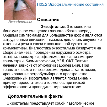
6, стр. 1
H05.2
Экзофтальмические состояния
МЕДСИ в Хорошевском
11110₽
от
проезде
+7(495
..показать
Москва, 3-й Хорошевский пр-д,
Запись
д. 1, стр. 2
Описание
Экзофтальм
МЕДСИ на Дубининской
11160₽
от
Экзофтальм.
Это моно или
+7(495
..показать
Москва, ул. Дубининская, д. 57,
Запись
бинокулярное смещение глазного яблока вперед.
стр. 8
Общими симптомами для большинства форм являются
11180₽
от
МЕДСИ на Рублевском
затрудненные движения глазами, диплопия, ощущение
+7(495
..показать
жжения и рези в связи с повышенной сухостью
шоссе
Москва, Рублёвское шоссе, д. 10
Запись
конъюнктивы. Диагностика экзофтальма базируется на
сборе анамнеза, проведении наружного осмотра,
от
МЕДСИ в Бутово
экзофтальмометрии, офтальмоскопии, визометрии,
11200₽
+7(495
..показать
Москва, ул. Старокачаловская,
тонометрии, биомикроскопии, УЗД, ОКТ. Тактика
д. 3, корп. 3
лечения зависит от этиологии заболевания. При
Запись
травматическом генезе рекомендована кантотомия,
Ещё 2716 клиник
дренирование ретробульбарного пространства.
Эндокринный экзофтальм является показанием к
приему тиреостатиков и гормонов, при низкой
эффективности проводится тиреоидэктомия.
Дополнительные факты
Экзофтальм представляет собой патологическое