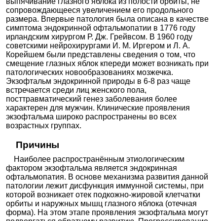
выпячивание глазного яблока из полости орбиты, не
сопровождающееся увеличением его продольного
размера. Впервые патология была описана в качестве
симптома эндокринной офтальмопатии в 1776 году
ирландским хирургом Р. Дж. Грейвсом. В 1960 году
советскими нейрохирургами И. М. Иргером и Л. А.
Корейшем были представлены сведения о том, что
смещение глазных яблок кпереди может возникать при
патологических новообразованиях мозжечка.
Экзофтальм эндокринной природы в 6-8 раз чаще
встречается среди лиц женского пола,
посттравматический генез заболевания более
характерен для мужчин. Клинические проявления
экзофтальма широко распространены во всех
возрастных группах.
Причины
Наиболее распространённым этиологическим
фактором экзофтальма является эндокринная
офтальмопатия. В основе механизма развития данной
патологии лежит дисфункция иммунной системы, при
которой возникает отек подкожно-жировой клетчатки
орбиты и наружных мышц глазного яблока (отечная
форма). На этом этапе проявления экзофтальма могут