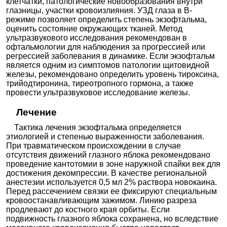
клетчатки, патологические новообразования внутри
глазницы, участки кровоизлияния. УЗД глаза в В-
режиме позволяет определить степень экзофтальма,
оценить состояние окружающих тканей. Метод
ультразвукового исследования рекомендован в
офтальмологии для наблюдения за прогрессией или
регрессией заболевания в динамике. Если экзофтальм
является одним из симптомов патологии щитовидной
железы, рекомендовано определить уровень тироксина,
трийодтиронина, тиреотропного гормона, а также
провести ультразвуковое исследование железы.
Лечение
Тактика лечения экзофтальма определяется
этиологией и степенью выраженности заболевания.
При травматическом происхождении в случае
отсутствия движений глазного яблока рекомендовано
проведение кантотомии в зоне наружной спайки век для
достижения декомпрессии. В качестве региональной
анестезии используется 0,5 мл 2% раствора новокаина.
Перед рассечением связки ее фиксируют специальным
кровоостанавливающим зажимом. Линию разреза
продлевают до костного края орбиты. Если
подвижность глазного яблока сохранена, но вследствие