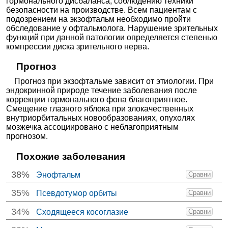
гормонального дисбаланса, соблюдению техники
безопасности на производстве. Всем пациентам с
подозрением на экзофтальм необходимо пройти
обследование у офтальмолога. Нарушение зрительных
функций при данной патологии определяется степенью
компрессии диска зрительного нерва.
Прогноз
Прогноз при экзофтальме зависит от этиологии. При
эндокринной природе течение заболевания после
коррекции гормонального фона благоприятное.
Смещение глазного яблока при злокачественных
внутриорбитальных новообразованиях, опухолях
мозжечка ассоциировано с неблагоприятным
прогнозом.
Похожие заболевания
38%
Энофтальм
Сравни
35%
Псевдотумор орбиты
Сравни
34%
Сходящееся косоглазие
Сравни