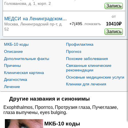
Голованова, д. 1, корп. 2
Запись
от
МЕДСИ на Ленинградском
10410₽
проспекте
+7(495
..показать
Москва, Ленинградский пр-т, д.
52
Запись
от
МЕДСИ на Ленинском
МКБ-10 коды
Профилактика
10760₽
проспекте
+7(495
..показать
Москва, Ленинский пр-т, д. 20,
Описание
Прогноз
стр. 1
Запись
Дополнительные факты
Похожие заболевания
Причины
Связанные клинические
от
рекомендации
Клиническая картина
МЕДСИ в Красногорске
10760₽
+7(495
..показать
Основные медицинские услуги
Красногорск, ул. Успенская, д. 5
Диагностика
Запись
Клиники для лечения
Лечение
от
Другие названия и синонимы
МЕДСИ на Пречистенке
10760₽
+7(495
..показать
Москва, Зубовский б-р, д. 22/39
Exophthalmos
,
Проптоз
,
Протрузия глаза
,
Пучеглазие
,
Запись
глаза выпучены
,
eyes bulging
.
МЕДСИ в
11110₽
от
МКБ-10 коды
Благовещенском переулке
+7(495
..показать
Москва, Благовещенский пер., д.
Запись