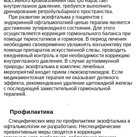
массивного кровоизлияния быстро нарастает
внутриглазное давление, требуется выполнить
дренирование ретробульбарного пространства.
При развитии экзофтальма у пациентов с
эндокринной офтальмопатией целью терапии является
достижение эутиреоидного состояния. Для этого
осуществляется коррекция гормонального баланса при
помощи тиреостатиков и гормонов. В период лечения
необходимо своевременно увлажнять конъюнктиву при
помощи препаратов искусственной слезы, проводить
ежедневный контроль и при необходимости коррекцию
внутриглазного давления. В случае аутоиммунной
природы экзофтальма в комплекс лечебных
мероприятий входит прием глюкокортикоидов. Если
медикаментозная терапия не оказывает должного
эффекта, рекомендовано удаление щитовидной железы
с последующей заместительной гормональной
терапией.
Профилактика
Специфических мер по профилактике экзофтальма в
офтальмологии не разработано. Неспецифические
превентивные меры сводятся к коррекции