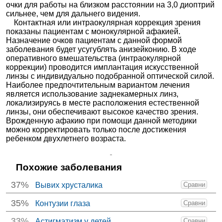
очки для работы на близком расстоянии на 3,0 диоптрий
сильнее, чем для дальнего видения.
Контактная или интраокулярная коррекция зрения
показаны пациентам с монокулярной афакией.
Назначение очков пациентам с данной формой
заболевания будет усугублять анизейконию. В ходе
оперативного вмешательства (интраокулярной
коррекции) проводится имплантация искусственной
линзы с индивидуально подобранной оптической силой.
Наиболее предпочтительным вариантом лечения
является использование заднекамерных линз,
локализируясь в месте расположения естественной
линзы, они обеспечивают высокое качество зрения.
Врожденную афакию при помощи данной методики
можно корректировать только после достижения
ребенком двухлетнего возраста.
Похожие заболевания
37%
Вывих хрусталика
Сравни
35%
Контузии глаза
Сравни
33%
Астигматизм у детей
Сравни