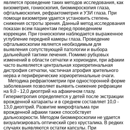
является проведение таких методов исследования, как
визометрия, гониоскопия, биомикроскопия глаза,
офтальмоскопия, рефрактометрия и УЗИ глаза. При
помощи визометрии удается установить степень
снижения остроты зрения. Данный метод исследования
показан всем пациентам перед проведением
коррекции. При гониоскопии наблюдается выраженное
углубление передней камеры глаза. Проведение
офтальмоскопии является необходимым для
выявления сопутствующей патологии и выбора
дальнейшей тактики лечения. Помимо рубцовых
изменений в области сетчатки и хориоидеи, при афакии
часто выявляется центральная хориоретинальная
дистрофия сетчатки, частичная атрофия зрительного
нерва и периферические хориоретинальные очаги.
Методика рефрактометрии при односторонней форме
заболевания позволяет выявить снижение рефракции
на 9,0 - 12,0 диоптрий на афакичном глазу.
Гиперметропия определяется у детей после экстракции
врожденной катаракты и в среднем составляет 10,0 -
13,0 диоптрий. Развитие микрофтальма при
врожденной афакии также способствует
дальнозоркости. Методом биомикроскопии не удается
визуализировать оптический срез хрусталика. В редких
случаях выявляются остатки капсулы. При