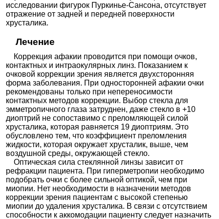
исследовании фигурок Пуркинье-Сансона, отсутствует
отражение от задней и передней поверхности
хрусталика.
Лечение
Коррекция афакии проводится при помощи очков,
контактных и интраокулярных линз. Показанием к
очковой коррекции зрения является двухсторонняя
форма заболевания. При односторонней афакии очки
рекомендованы только при непереносимости
контактных методов коррекции. Выбор стекла для
эмметропичного глаза затруднен, даже стекло в +10
диоптрий не сопоставимо с преломляющей силой
хрусталика, которая равняется 19 диоптриям. Это
обусловлено тем, что коэффициент преломления
жидкости, которая окружает хрусталик, выше, чем
воздушной среды, окружающей стекло.
Оптическая сила стеклянной линзы зависит от
рефракции пациента. При гиперметропии необходимо
подобрать очки с более сильной оптикой, чем при
миопии. Нет необходимости в назначении методов
коррекции зрения пациентам с высокой степенью
миопии до удаления хрусталика. В связи с отсутствием
способности к аккомодации пациенту следует назначить