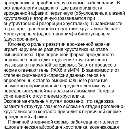
врожденную и приобретенную формы заболевания. В
офтальмологии выделяют две разновидности
врожденной афакии: первичную (обусловлена аплазией
хрусталика) и вторичную (развивается при
внутриутробной резорбции хрусталика). В зависимости
от распространенности отсутствие хрусталика бывает
монокулярным (односторонним) и бинокулярным
(двусторонним).
Ключевую роль в развитии врожденной афакии
играет нарушение развития хрусталика на этапе
эмбриогенеза. При первичной форме врожденного
порока не происходит отделение хрусталикового
пузырька от наружной эктодермы. За этот процесс в
норме отвечают гены PAX6 и вMP4. В зависимости от
степени снижения экспрессии данных генов на
определенных этапах эмбрионального развития
возможно формирование переднего лентиконуса,
переднекапсульной катаракты и аномалии Петерса,
сочетанной с отсутствием хрусталика.
Экспериментальным путем доказано, что задержка
развития структур глазного яблока на стадии роговично-
хрусталикового контакта приводит к первичной форме
врожденной афакии.
Причиной вторичной формы заболевания является
идиопатическая абсорбция хрусталика, возникающая