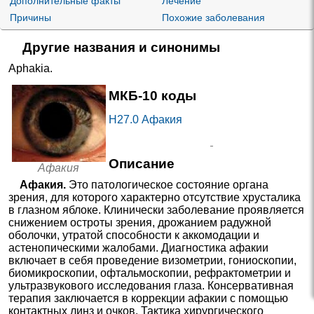
Дополнительные факты
Лечение
Причины
Похожие заболевания
Другие названия и синонимы
Aphakia
.
МКБ-10 коды
H27.0
Афакия
Описание
Афакия
Афакия.
Это патологическое состояние органа
зрения, для которого характерно отсутствие хрусталика
в глазном яблоке. Клинически заболевание проявляется
снижением остроты зрения, дрожанием радужной
оболочки, утратой способности к аккомодации и
астенопическими жалобами. Диагностика афакии
включает в себя проведение визометрии, гониоскопии,
биомикроскопии, офтальмоскопии, рефрактометрии и
ультразвукового исследования глаза. Консервативная
терапия заключается в коррекции афакии с помощью
контактных линз и очков. Тактика хирургического