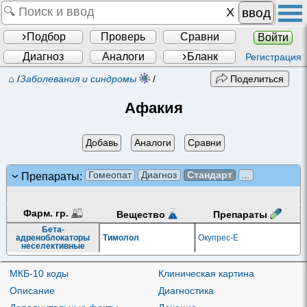
ввод
Подбор
Проверь
Сравни
Войти
Диагноз
Аналоги
Бланк
Регистрация
⌂
/
Заболевания и синдромы
/
Поделиться
Афакия
Добавь
Аналоги
Сравни
Гомеопат
Диагноз
Стандарт
...
Препараты:
Фарм. гр.
Препараты
Вещество
Бета-
адреноблокаторы
Тимолол
Окупрес-Е
неселективные
МКБ-10 коды
Клиническая картина
Описание
Диагностика