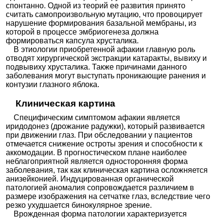
спонтанно. Одной из теорий ее развития принято
считать самопроизвольную мутацию, что провоцирует
нарушение формирования базальной мембраны, из
которой в процессе эмбриогенеза должна
формироваться капсула хрусталика.
В этиологии приобретенной афакии главную роль
отводят хирургической экстракции катаракты, вывиху и
подвывиху хрусталика. Также причинами данного
заболевания могут выступать проникающие ранения и
контузии глазного яблока.
Клиническая картина
Специфическим симптомом афакии является
иридодонез (дрожание радужки), который развивается
при движении глаз. При обследовании у пациентов
отмечается снижение остроты зрения и способности к
аккомодации. В прогностическом плане наиболее
неблагоприятной является односторонняя форма
заболевания, так как клиническая картина осложняется
анизейконией. Индуцированная органической
патологией аномалия сопровождается различием в
размере изображения на сетчатке глаз, вследствие чего
резко ухудшается бинокулярное зрение.
Врожденная форма патологии характеризуется