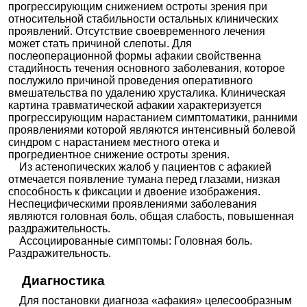
прогрессирующим снижением остроты зрения при
относительной стабильности остальных клинических
проявлений. Отсутствие своевременного лечения
может стать причиной слепоты. Для
послеоперационной формы афакии свойственна
стадийность течения основного заболевания, которое
послужило причиной проведения оперативного
вмешательства по удалению хрусталика. Клиническая
картина травматической афакии характеризуется
прогрессирующим нарастанием симптоматики, ранними
проявлениями которой являются интенсивный болевой
синдром с нарастанием местного отека и
прогредиентное снижение остроты зрения.
Из астенопических жалоб у пациентов с афакией
отмечается появление тумана перед глазами, низкая
способность к фиксации и двоение изображения.
Неспецифическими проявлениями заболевания
являются головная боль, общая слабость, повышенная
раздражительность.
Ассоциированные симптомы: Головная боль.
Раздражительность.
Диагностика
Для постановки диагноза «афакия» целесообразным