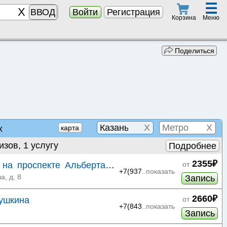
☰
ВВОД
Войти
Регистрация
Меню
Корзина
Поделиться
X
X
х
карта
изов, 1 услугу
Подробнее
2355₽
 на проспекте Альберта
от
+7(937
..показать
а, д. 8
Запись
2660₽
Пушкина
от
+7(843
..показать
Запись