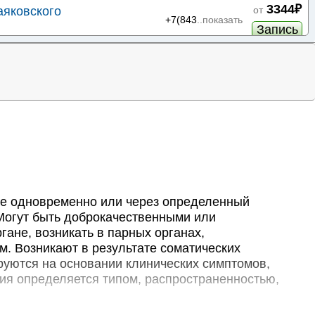
3344₽
аяковского
от
+7(843
..показать
Запись
3744₽
роспекте Победы
от
+7(843
..показать
Запись
6705₽
ской
от
+7(843
..показать
8
Запись
6765₽
ов
от
+7(843
..показать
Запись
е одновременно или через определенный
9900₽
рького
от
+7(843
..показать
Могут быть доброкачественными или
Запись
гане, возникать в парных органах,
м. Возникают в результате соматических
2226₽
Хакима 52
от
+7(843
..показать
руются на основании клинических симптомов,
52
Запись
ия определяется типом, распространенностью,
2576₽
от
+7(843
..показать