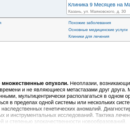
Клиника 9 Месяцев на М
Казань, ул. Маяковского, д. 30
я
Похожие заболевания
Клиника 9 Месяцев на п
Основные медицинские услуги
Казань, пр-т Победы, д. 152/33
Клиники для лечения
МЦ Звезда на Чистополь
Казань, ул. Чистопольская, д. 3
МЦ Звезда на Космонавт
Казань, ул. Космонавтов, д. 16
множественные опухоли.
Неоплазии, возникающи
МЦ Отель-Клиника на Го
времени и не являющиеся метастазами друг друга. 
Казань, ул. Горького, д. 3А
нными, мультицентрически располагаться в одном ор
ься в пределах одной системы или нескольких систе
Медэксперт на Сибгата 
 наследственных генетических аномалий. Диагности
Казань, ул. Сибгата Хакима, д. 
х и инструментальных исследований. Тактика лечен
й и степенью злокачественности новообразований.
Медэксперт на Муштари