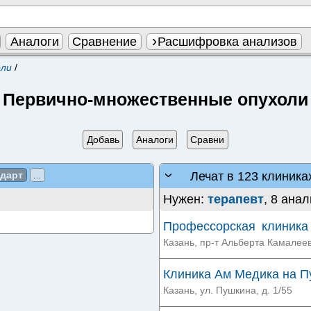
Аналоги
Сравнение
Расшифровка анализов
оли
/
Первично-множественные опухоли
Добавь
Аналоги
Сравни
Лечат в 123 клиника
ндарт
...
Нужен:
терапевт
, 8 анал
Профессорская клиника
Камалеева
Казань, пр-т Альберта Камалеев
Клиника Ам Медика на 
Казань, ул. Пушкина, д. 1/55