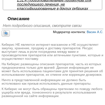
Z51.4
Подготовительные процедуры для
последующего лечения, не
классифицированные в других рубриках
(Выбранный
МКБ-10
диагноз)
Описание
Z51.0 Курс радиотерапии
Нет подробного описания, смотрите связи
Z51.1 Химиотерапия по поводу
новообразования
Модератор контента:
Васин А.С.
Z51.2 Другие виды химиотерапии
Z51.3 Переливание крови без уточненного
Киберис НЕ является интернет-магазином и НЕ осуществляет
диагноза
закупку, хранение, продажу и доставку препаратов. Ресурс
выступает лишь в роли посредника между вами и
Z51.8 Другая уточненная медицинская помощь
производителем препаратов или аптечными пунктами, которые и
осуществляют поставку.
На Киберис размещены описания препаратов, часть из которых
предназначена только для врачей. Данная информация не
может быть использована пациентами для принятия решения об
использовании препаратов, их отмене или коррекции дозировок.
Ничто в представленной информации не должно быть
истолковано как призыв использовать данные препараты.
К Киберис не могут быть обращены претензии по поводу любого
ущерба или вреда, понесенного в результате использования
размещенной на сайте информации.