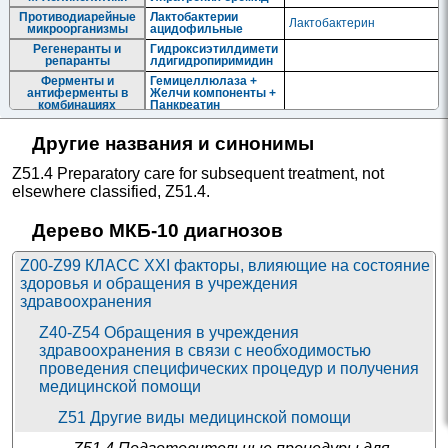
Противодиарейные
Лактобактерии
Лактобактерин
микроорганизмы
ацидофильные
Регенеранты и
Гидроксиэтилдимети
репаранты
лдигидропиримидин
Ферменты и
Гемицеллюлаза +
антиферменты в
Желчи компоненты +
комбинациях
Панкреатин
Другие названия и синонимы
Z51.4 Preparatory care for subsequent treatment
,
not
elsewhere classified
,
Z51.4
.
Дерево МКБ-10 диагнозов
Z00-Z99 КЛАСС XXI факторы, влияющие на состояние
здоровья и обращения в учреждения
здравоохранения
Z40-Z54 Обращения в учреждения
здравоохранения в связи с необходимостью
проведения специфических процедур и получения
медицинской помощи
Z51 Другие виды медицинской помощи