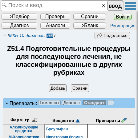
ввод
Подбор
Проверь
Сравни
Войти
Диагноз
Аналоги
Бланк
Регистрация
⌂
/
МКБ-10 диагнозы
/
Поделиться
Z51.4 Подготовительные процедуры
для последующего лечения, не
классифицированные в других
рубриках
Добавь
Сравни
Гомеопат
Диагноз
Стандарт
...
Препараты:
Фарм. гр.
Препараты
Вещество
Алкилирующие
Бусульфан
средства
М-Холинолитики
Ипратропия бромид