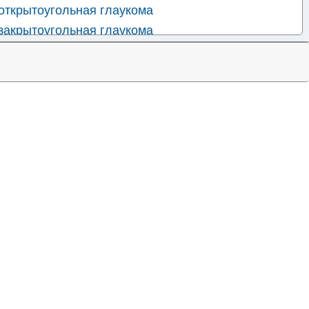
открытоугольная глаукома
закрытоугольная глаукома
торичная вследствие воспалительного заболевания
оричная вследствие других болезней глаз
торичная, вызванная приемом лекарственных
укома
еуточненная