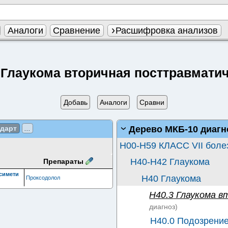
Аналоги
Сравнение
Расшифровка анализов
 Глаукома вторичная посттравмати
Добавь
Аналоги
Сравни
Дерево МКБ-10 диагн
ндарт
...
H00-H59 КЛАСС VII болез
H40-H42 Глаукома
Препараты
симети
H40 Глаукома
Проксодолол
H40.3
Глаукома в
диагноз)
H40.0 Подозрение