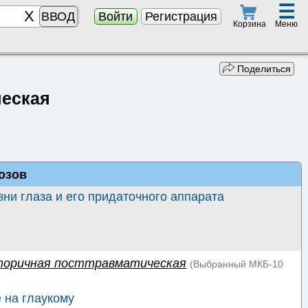
☰
ВВОД
Войти
Регистрация
Меню
Корзина
Поделиться
ческая
озов
ни глаза и его придаточного аппарата
торичная посттравматическая
(Выбранный
МКБ-10
 на глаукому