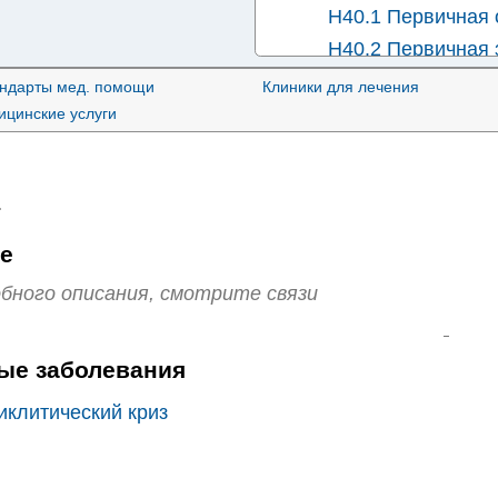
H40.1 Первичная 
H40.2 Первичная 
H40.4 Глаукома в
андарты мед. помощи
Клиники для лечения
глаза
цинские услуги
H40.5 Глаукома вт
H40.6 Глаукома в
средств
.
H40.8 Другая гла
е
H40.9 Глаукома н
бного описания, смотрите связи
ые заболевания
иклитический криз