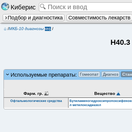
Киберис
Подбор и диагностика
Совместимость лекарств
⌂
/
МКБ-10 диагнозы
/
H40.3
Используемые препараты:
Гомеопат
Диагноз
Ста
Фарм. гр.
Вещество
Офтальмологические средства
Бутиламиногидроксипропоксифенок
л метилоксадиазол