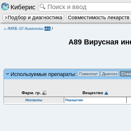
Киберис
Подбор и диагностика
Совместимость лекарств
⌂
/
МКБ-10 диагнозы
/
A89 Вирусная ин
Используемые препараты:
Гомеопат
Диагноз
Ста
Фарм. гр.
Вещество
Ноотропы
Пирацетам