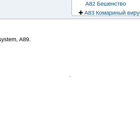
A82 Бешенство
✚
A83 Комариный виру
A84 Клещевой виру
✚
A85 Другие вирусные
рубриках
 system
,
A89
.
A86 Вирусный энцеф
✚
A87 Вирусный менин