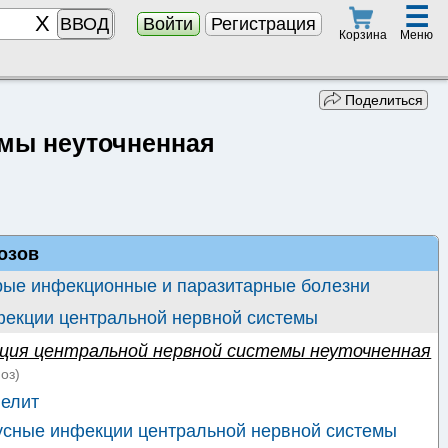
☰
ВВОД
Войти
Регистрация
Меню
Корзина
Поделиться
емы неуточненная
озов
рые инфекционные и паразитарные болезни
фекции центральной нервной системы
ция центральной нервной системы неуточненная
оз)
елит
сные инфекции центральной нервной системы