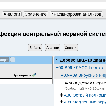
Аналоги
Сравнение
Расшифровка анализов
фекция центральной нервной сист
Добавь
Аналоги
Сравни
Дерево МКБ-10 диагн
ндарт
...
A00-B99 КЛАСС I некото
A80-A89 Вирусные ин
Препараты
A89
Вирусная инфек
(Выбранный
МКБ-10
диагн
✚
A80 Острый полиоми
✚
A81 Медленные виру