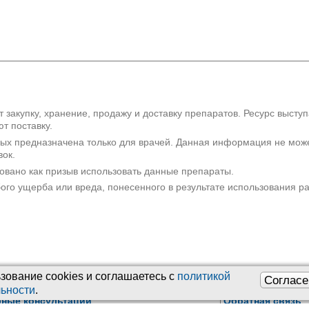
 закупку, хранение, продажу и доставку препаратов. Ресурс высту
т поставку.
рых предназначена только для врачей. Данная информация не мож
вок.
овано как призыв использовать данные препараты.
бого ущерба или вреда, понесенного в результате использования 
зование сookies и соглашаетесь с
политикой
Согласе
инские вопросы:
Техподдержка
:
ьности
.
бные консультации
Обратная связь