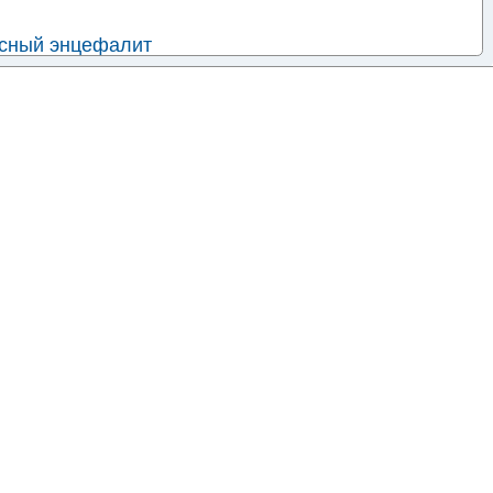
сный энцефалит
сный энцефалит
 энцефалиты, не классифицированные в других
алит неуточненный
гит