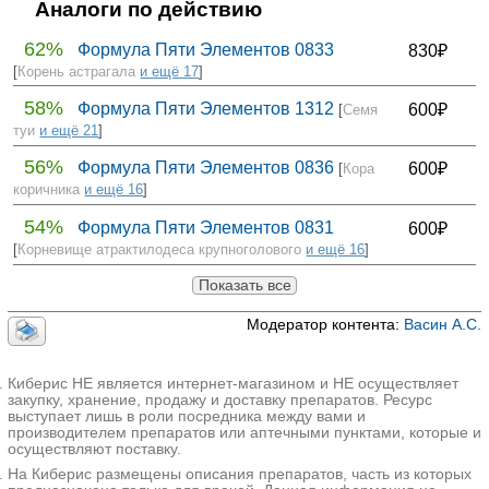
Аналоги по действию
62%
Формула Пяти Элементов 0833
830₽
[
Корень астрагала
и ещё 17
]
58%
Формула Пяти Элементов 1312
600₽
[
Семя
туи
и ещё 21
]
56%
Формула Пяти Элементов 0836
600₽
[
Кора
коричника
и ещё 16
]
54%
Формула Пяти Элементов 0831
600₽
[
Корневище атрактилодеса крупноголового
и ещё 16
]
Показать все
Модератор контента:
Васин А.С.
Киберис НЕ является интернет-магазином и НЕ осуществляет
закупку, хранение, продажу и доставку препаратов. Ресурс
выступает лишь в роли посредника между вами и
производителем препаратов или аптечными пунктами, которые и
осуществляют поставку.
На Киберис размещены описания препаратов, часть из которых