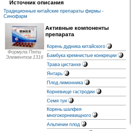
Источник описания
Традиционные китайские препараты фирмы -
Синофарм
Активные компоненты
препарата
Корень дудника китайского
Формула Пяти
Бамбука кремнистые конкреции
Элементов 1316
Трава цистанхе
Янтарь
Плод лимонника
Корневище гастродии
Семя туи
Корень шалфея
многокорневищного
Альпинии плод