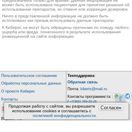
предназначена только для врачей. Данная информация не
может быть использована пациентами для принятия решения об
использовании препаратов, их отмене или коррекции дозировок.
Ничто в представленной информации не должно быть
истолковано как призыв использовать данные препараты.
К Киберис не могут быть обращены претензии по поводу любого
ущерба или вреда, понесенного в результате использования
размещенной на сайте информации.
Пользовательское соглашение
Техподдержка
:
Обратная связь
Обработка персональных данных
Почта:
kiberis@mail.ru
О проекте Киберис
Контакты программиста:
/
⬆
Контакты
/
+7(905) 769-20-26
Продолжая работу с сайтом, вы разрешаете
Согласен
использование сookies и соглашаетесь с
политикой конфиденциальности
.
Версия: 4.9
Обновления