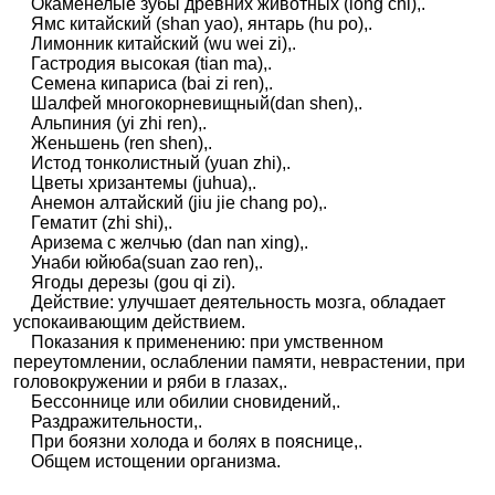
Окаменелые зубы древних животных (long chi),.
Ямс китайский (shan yao), янтарь (hu po),.
Лимонник китайский (wu wei zi),.
Гастродия высокая (tian ma),.
Семена кипариса (bai zi ren),.
Шалфей многокорневищный(dan shen),.
Альпиния (yi zhi ren),.
Женьшень (ren shen),.
Истод тонколистный (yuan zhi),.
Цветы хризантемы (juhua),.
Анемон алтайский (jiu jie chang po),.
Гематит (zhi shi),.
Аризема с желчью (dan nan xing),.
Унаби юйюба(suan zao ren),.
Ягоды дерезы (gou qi zi).
Действие: улучшает деятельность мозга, обладает
успокаивающим действием.
Показания к применению: при умственном
переутомлении, ослаблении памяти, неврастении, при
головокружении и ряби в глазах,.
Бессоннице или обилии сновидений,.
Раздражительности,.
При боязни холода и болях в пояснице,.
Общем истощении организма.