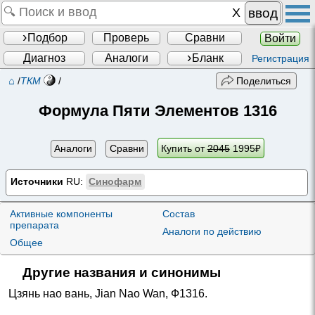
ввод
Подбор
Проверь
Сравни
Войти
Диагноз
Аналоги
Бланк
Регистрация
⌂
/
ТКМ
/
Поделиться
Формула Пяти Элементов 1316
Аналоги
Сравни
Купить от
2045
1995
₽
Источники
RU:
Синофарм
Активные компоненты
Состав
препарата
Аналоги по действию
Общее
Другие названия и синонимы
Цзянь нао вань
,
Jian Nao Wan
,
Ф1316
.