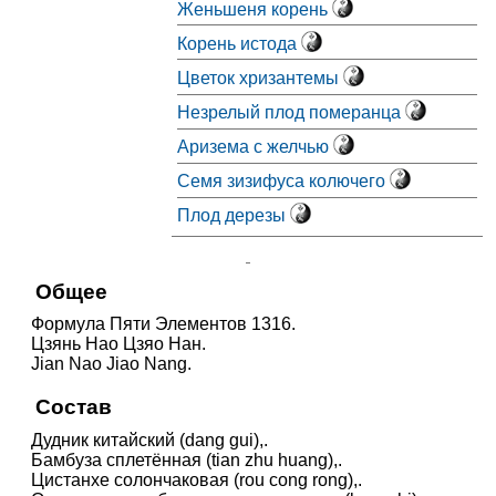
Женьшеня корень
Корень истода
Цветок хризантемы
Незрелый плод померанца
Аризема с желчью
Семя зизифуса колючего
Плод дерезы
Общее
Формула Пяти Элементов 1316.
Цзянь Нао Цзяо Нан.
Jian Nao Jiao Nang.
Состав
Дудник китайский (dang gui),.
Бамбуза сплетённая (tian zhu huang),.
Цистанхе солончаковая (rou cong rong),.