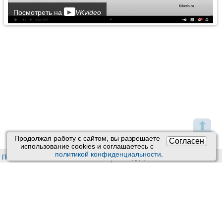
▶
Посмотреть на
VKvideo
⬆
Продолжая работу с сайтом, вы разрешаете
Согласен
использование сookies и соглашаетесь с
политикой конфиденциальности
.
Пользовательское соглашение
Техподдержка
:
Обратная связь
Обработка персональных данных
Почта:
kiberis@mail.ru
О проекте Киберис
Контакты