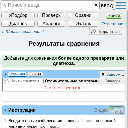
ввод
Подбор
Проверь
Сравни
Войти
Диагноз
Аналоги
Бланк
Регистрация
⌂
/
Сервис сравнения
/
Поделиться
Результаты сравнения
Добавьте для сравнения
более одного препарата или
диагноза
.
Отличия
Общее
✘
Задержка плаценты и плодных оболочек
Отличительные симптомы
Аналоги
Симптомы неизветны
Видео
Инструкции
Вводите новые заболевания через
🔍 Поиск
на верхней
панели с помощью
Сравни