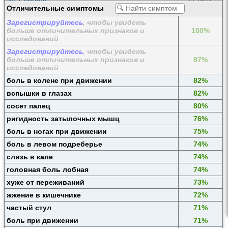
Отличительные симптомы
УЗИ органов малого таза
21%
(0)
Зарегистрируйтесь
, чтобы увидеть
КТ органа
21%
(0)
больше отличительных признаков и
100%
УЗИ органа
21%
(0)
исследований
Осмотр гинеколога
19%
(0)
Зарегистрируйтесь
, чтобы увидеть
больше отличительных признаков и
87%
исследований
боль в колене при движении
82%
вспышки в глазах
82%
сосет палец
80%
ригидность затылочных мышц
76%
боль в ногах при движении
75%
боль в левом подреберье
74%
слизь в кале
74%
головная боль лобная
74%
хуже от переживаний
73%
жжение в кишечнике
72%
частый стул
71%
боль при движении
71%