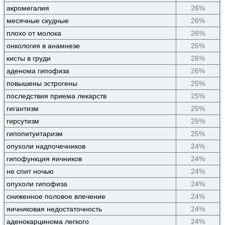
акромегалия
26%
месячные скудные
26%
плохо от молока
26%
онкология в анамнезе
26%
кисты в груди
26%
аденома гипофиза
26%
повышены эстрогены
25%
последствия приема лекарств
25%
гигантизм
25%
гирсутизм
25%
гипопитуитаризм
25%
опухоли надпочечников
24%
гипофункция яичников
24%
не спит ночью
24%
опухоли гипофиза
24%
сниженное половое влечение
24%
яичниковая недостаточность
24%
аденокарцинома легкого
24%