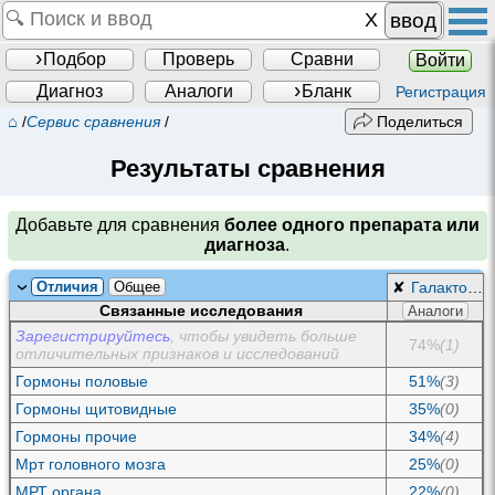
ввод
Подбор
Проверь
Сравни
Войти
Диагноз
Аналоги
Бланк
Регистрация
⌂
/
Сервис сравнения
/
Поделиться
Результаты сравнения
Добавьте для сравнения
более одного препарата или
диагноза
.
Отличия
Общее
✘
Галакторея
Связанные исследования
Аналоги
Зарегистрируйтесь
, чтобы увидеть больше
74%
(1)
отличительных признаков и исследований
Гормоны половые
51%
(3)
Гормоны щитовидные
35%
(0)
Гормоны прочие
34%
(4)
Мрт головного мозга
25%
(0)
МРТ органа
22%
(0)