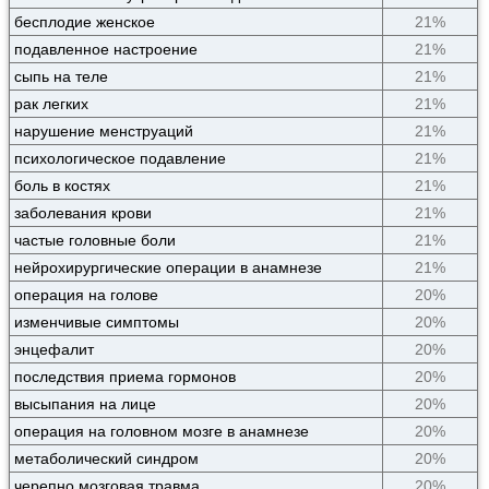
бесплодие женское
21%
подавленное настроение
21%
сыпь на теле
21%
рак легких
21%
нарушение менструаций
21%
психологическое подавление
21%
боль в костях
21%
заболевания крови
21%
частые головные боли
21%
нейрохирургические операции в анамнезе
21%
операция на голове
20%
изменчивые симптомы
20%
энцефалит
20%
последствия приема гормонов
20%
высыпания на лице
20%
операция на головном мозге в анамнезе
20%
метаболический синдром
20%
черепно мозговая травма
20%