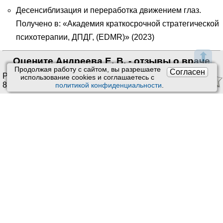
Десенсиблизация и переработка движением глаз.
Получено в: «Академия краткосрочной стратегической
психотерапии, ДПДГ, (EDMR)» (2023)
⬆
Оцените Андреева Е. В. - отзывы о враче
Продолжая работу с сайтом, вы разрешаете
Согласен
Рейтинг:
4.46
/
5
. Оценок:
использование сookies и соглашаетесь с
8
.
политикой конфиденциальности
.
Ставить оценки и оставлять отзывы можно только после
приема врача или получения заказа.
Читать отзывы
Пользовательское соглашение
Техподдержка
:
Обратная связь
Обработка персональных данных
Почта:
kiberis@mail.ru
О проекте Киберис
Контакты