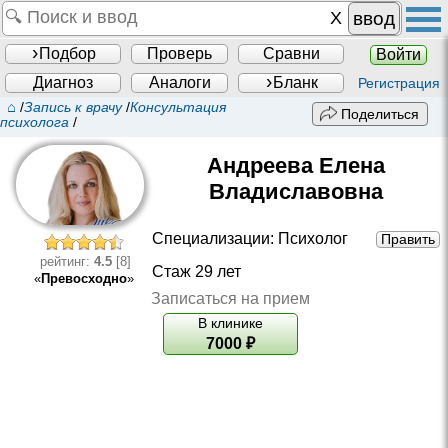
ввод
Подбор
Проверь
Сравни
Войти
Диагноз
Аналоги
Бланк
Регистрация
⌂
/
Запись к врачу
/
Консультация
Поделиться
психолога
/
Андреева Елена
Владиславовна
Специализации:
Психолог
Править
рейтинг:
4.5
[8]
Стаж 29 лет
«
Превосходно
»
Записаться на прием
В клинике
7000
₽