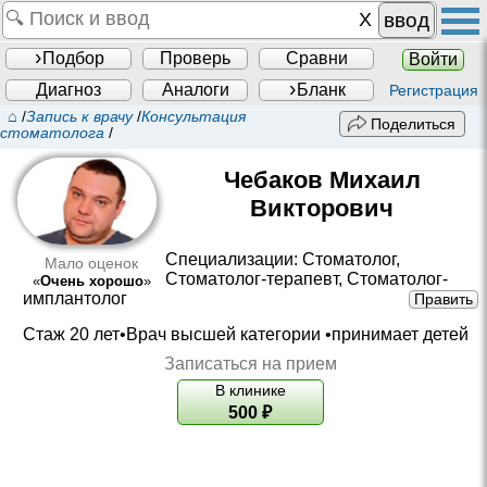
ввод
Подбор
Проверь
Сравни
Войти
Диагноз
Аналоги
Бланк
Регистрация
⌂
/
Запись к врачу
/
Консультация
Поделиться
стоматолога
/
Чебаков Михаил
Викторович
Специализации:
Стоматолог
,
Мало оценок
Стоматолог-терапевт
,
Стоматолог-
«
Очень хорошо
»
имплантолог
Править
Стаж 20 лет•
Врач высшей категории
•принимает детей
Записаться на прием
В клинике
500
₽