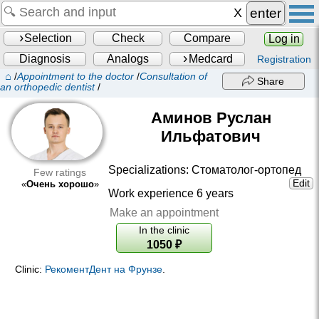
enter
Selection
Check
Compare
Log in
Diagnosis
Analogs
Medcard
Registration
⌂
/
Appointment to the doctor
/
Consultation of
Share
an orthopedic dentist
/
Аминов Руслан
Ильфатович
Specializations:
Стоматолог-ортопед
Few ratings
Edit
«
Очень хорошо
»
Work experience 6 years
Make an appointment
In the clinic
1050
₽
Clinic:
РекоментДент на Фрунзе
.