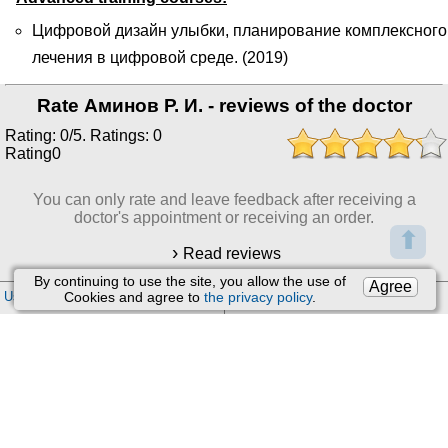
Цифровой дизайн улыбки, планирование комплексного
лечения в цифровой среде. (2019)
Rate Аминов Р. И. - reviews of the doctor
Rating: 0/5. Ratings: 0
Rating0
You can only rate and leave feedback after receiving a
doctor's appointment or receiving an order.
⬆
Read reviews
By continuing to use the site, you allow the use of
Agree
User Agreement
Support
:
Cookies and agree to
the privacy policy
.
Feedback
Processing of personal data
Email:
kiberis@mail.ru
About Project
Contacts
Version: 4.9