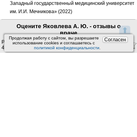
Западный государственный медицинский университет
им. И.И. Мечникова» (2022)
Оцените Яковлева А. Ю. - отзывы о
⬆
враче
Продолжая работу с сайтом, вы разрешаете
Согласен
Рейтинг:
4.31
/
5
. Оценок:
использование сookies и соглашаетесь с
4
.
политикой конфиденциальности
.
Ставить оценки и оставлять отзывы можно только после
приема врача или получения заказа.
Читать отзывы
Пользовательское соглашение
Техподдержка
:
Обратная связь
Обработка персональных данных
Почта:
kiberis@mail.ru
О проекте Киберис
Контакты
Версия: 4.9