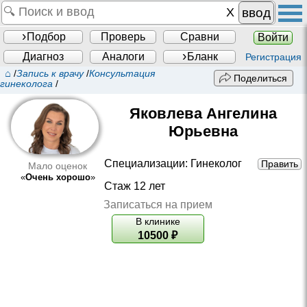
ввод
Подбор
Проверь
Сравни
Войти
Диагноз
Аналоги
Бланк
Регистрация
⌂
/
Запись к врачу
/
Консультация
Поделиться
гинеколога
/
Яковлева Ангелина
Юрьевна
Специализации:
Гинеколог
Править
Мало оценок
«
Очень хорошо
»
Стаж 12 лет
Записаться на прием
В клинике
10500
₽