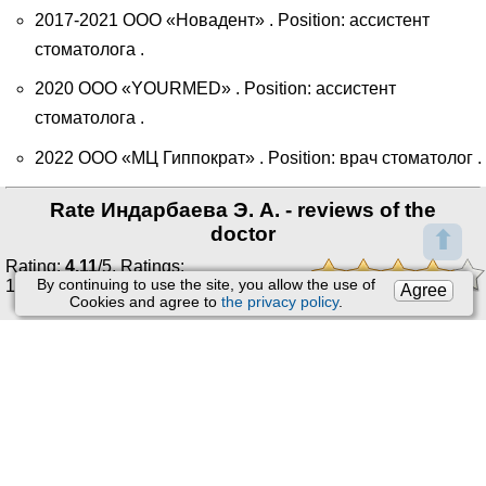
2017-2021 ООО «Новадент» . Position: ассистент
стоматолога .
2020 ООО «YOURMED» . Position: ассистент
стоматолога .
2022 ООО «МЦ Гиппократ» . Position: врач стоматолог .
Rate Индарбаева Э. А. - reviews of the
doctor
⬆
Rating:
4.11
/
5
. Ratings:
By continuing to use the site, you allow the use of
1
.
Agree
Cookies and agree to
the privacy policy
.
You can only rate and leave feedback after receiving a
doctor's appointment or receiving an order.
Read reviews
User Agreement
Support
:
Feedback
Processing of personal data