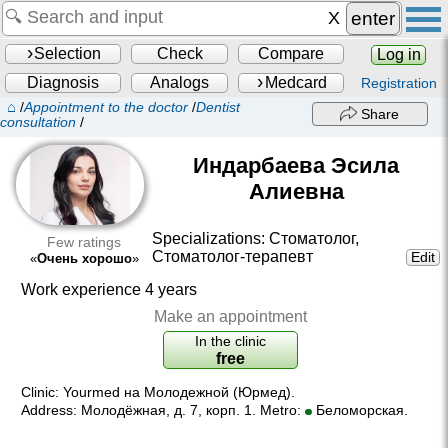
enter
Selection
Check
Compare
Log in
Diagnosis
Analogs
Medcard
Registration
⌂
/
Appointment to the doctor
/
Dentist
Share
consultation
/
Индарбаева Эсила
Алиевна
Specializations:
Стоматолог
,
Few ratings
Стоматолог-терапевт
Edit
«
Очень хорошо
»
Work experience 4 years
Make an appointment
In the clinic
free
Clinic:
Yourmed на Молодежной (Юрмед)
.
Address:
Молодёжная, д. 7, корп. 1
. Metro:
Беломорская.