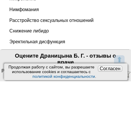
Нимфомания
Расстройство сексуальных отношений
Снижение либидо
Эректильная дисфункция
Оцените Драницына Б. Г. - отзывы о
⬆
враче
Продолжая работу с сайтом, вы разрешаете
Согласен
Рейтинг: 0/5. Оценок: 0
использование сookies и соглашаетесь с
политикой конфиденциальности
.
Ставить оценки и оставлять
отзывы можно только после приема врача или получения
заказа.
Читать отзывы
Техподдержка
:
Пользовательское соглашение
Обратная связь
Обработка персональных данных