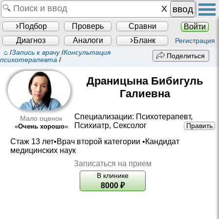
ввод
Подбор
Проверь
Сравни
Войти
Диагноз
Аналоги
Бланк
Регистрация
⌂
/
Запись к врачу
/
Консультация
Поделиться
психотерапевта
/
Драницына Бибигуль
Галиевна
Специализации:
Психотерапевт
,
Мало оценок
Психиатр
,
Сексолог
Править
«
Очень хорошо
»
Стаж 13 лет•
Врач второй категории
•
Кандидат
медицинских наук
Записаться на прием
В клинике
8000
₽