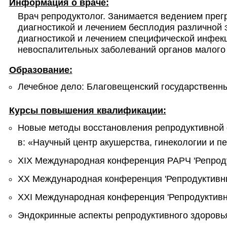
Информация о враче:
Врач репродуктолог. Занимается ведением прег
диагностикой и лечением бесплодия различной э
диагностикой и лечением специфической инфекц
невоспалительных заболеваний органов малого 
Образование:
Лечебное дело: Благовещенский государственны
Курсы повышения квалификации:
Новые методы восстановления репродуктивной 
в: «Научный центр акушерства, гинекологии и п
ХIХ Международная конференция РАРЧ 'Репродук
ХХ Международная конференция 'Репродуктивные
ХХI Международная конференция 'Репродуктивны
Эндокринные аспекты репродуктивного здоровья