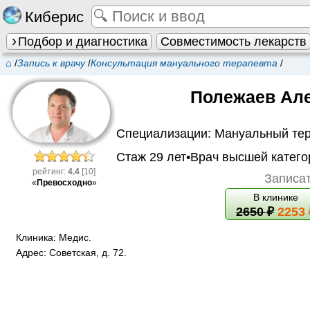
Киберис
Подбор и диагностика
Совместимость лекарств
⌂
/
Запись к врачу
/
Консультация мануального терапевта
/
Полежаев Ал
Специализации:
Мануальный те
Стаж 29 лет•
Врач высшей катего
рейтинг:
4.4
[10]
Записат
«
Превосходно
»
В клинике
2650
₽
2253 
Клиника:
Медис
.
Адрес:
Советская, д. 72
.