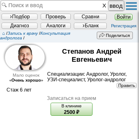
ввод
Подбор
Проверь
Сравни
Войти
Диагноз
Аналоги
Бланк
Регистрация
⌂
/
Запись к врачу
/
Консультация
Поделиться
андролога
/
Степанов Андрей
Евгеньевич
Специализации:
Андролог
,
Уролог
,
Мало оценок
УЗИ-специалист
,
Уролог-андролог
«
Очень хорошо
»
Править
Стаж 6 лет
Записаться на прием
В клинике
2500
₽