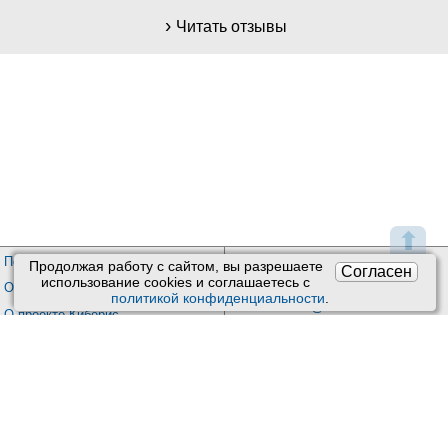
Читать отзывы
⬆
Пользовательское соглашение
Техподдержка
:
Продолжая работу с сайтом, вы разрешаете
Согласен
использование сookies и соглашаетесь с
Обратная связь
Обработка персональных данных
политикой конфиденциальности
.
Почта:
kiberis@mail.ru
О проекте Киберис
Контакты
Версия: 4.9
Обновления