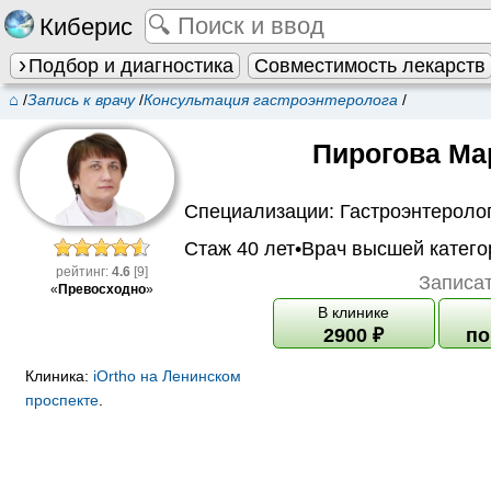
Киберис
Подбор и диагностика
Совместимость лекарств
⌂
/
Запись к врачу
/
Консультация гастроэнтеролога
/
Пирогова Ма
Специализации:
Гастроэнтероло
Стаж 40 лет•
Врач высшей катего
рейтинг:
4.6
[9]
Записат
«
Превосходно
»
В клинике
2900
₽
по
Клиника:
iOrtho на Ленинском
проспекте
.