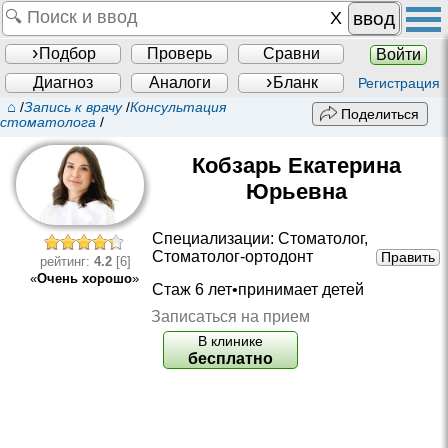
ввод
Подбор
Проверь
Сравни
Войти
Диагноз
Аналоги
Бланк
Регистрация
⌂
/
Запись к врачу
/
Консультация
Поделиться
стоматолога
/
Кобзарь Екатерина
Юрьевна
Специализации:
Стоматолог
,
Стоматолог-ортодонт
Править
рейтинг:
4.2
[6]
«
Очень хорошо
»
Стаж 6 лет•принимает детей
Записаться на прием
В клинике
бесплатно