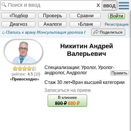
ввод
Подбор
Проверь
Сравни
Войти
Диагноз
Аналоги
Бланк
Регистрация
⌂
/
Запись к врачу
/
Консультация уролога
/
Поделиться
Никитин Андрей
Валерьевич
Специализации:
Уролог
,
Уролог-
андролог
,
Андролог
Править
рейтинг:
4.5
[10]
«
Превосходно
»
Стаж 30 лет•
Врач высшей категории
Записаться на прием
В клинике
800
₽
680 ₽