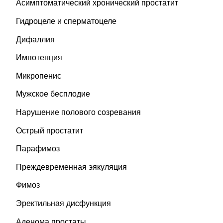
Асимптоматический хронический простатит
Гидроцеле и сперматоцеле
Дифаллия
Импотенция
Микропенис
Мужское бесплодие
Нарушение полового созревания
Острый простатит
Парафимоз
Преждевременная эякуляция
Фимоз
Эректильная дисфункция
Аденома простаты