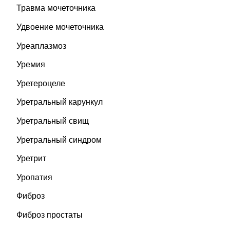
Травма мочеточника
Удвоение мочеточника
Уреаплазмоз
Уремия
Уретероцеле
Уретральный карункул
Уретральный свищ
Уретральный синдром
Уретрит
Уропатия
Фиброз
Фиброз простаты