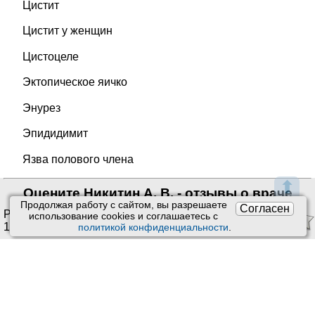
Цистит
Цистит у женщин
Цистоцеле
Эктопическое яичко
Энурез
Эпидидимит
Язва полового члена
⬆
Оцените Никитин А. В. - отзывы о враче
Продолжая работу с сайтом, вы разрешаете
Согласен
Рейтинг:
4.50
/
5
. Оценок:
использование сookies и соглашаетесь с
10
.
политикой конфиденциальности
.
Ставить оценки и оставлять отзывы можно только после
приема врача или получения заказа.
Читать отзывы