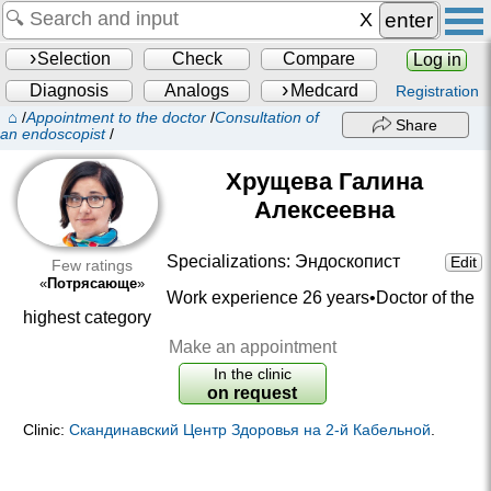
enter
Selection
Check
Compare
Log in
Diagnosis
Analogs
Medcard
Registration
⌂
/
Appointment to the doctor
/
Consultation of
Share
an endoscopist
/
Хрущева Галина
Алексеевна
Specializations:
Эндоскопист
Edit
Few ratings
«
Потрясающе
»
Work experience 26 years•
Doctor of the
highest category
Make an appointment
In the clinic
on request
Clinic:
Скандинавский Центр Здоровья на 2-й Кабельной
.