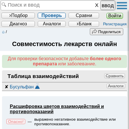
ввод
Подбор
Проверь
Сравни
Войти
Диагноз
Аналоги
Бланк
Регистрация
⌂
/
Поделиться
Совместимость лекарств онлайн
Для проверки безопасности добавьте
более одного
препарата
или заболевание.
Таблица взаимодействий
Сравнить
Аналоги
✘
Бусульфан
Расшифровка цветов взаимодействий и
противопоказаний
выражено негативное взаимодействие или
Опасно!
—
противопоказание.