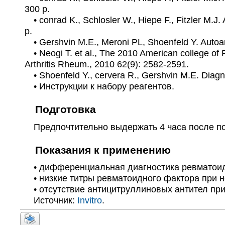
300 p.
• сonrad K., Schlosler W., Hiepe F., Fitzler M.
p.
• Gershvin M.E., Meroni PL, Shoenfeld Y. Autoant
• Neogi T. et al., The 2010 American сollege of 
Arthritis Rheum., 2010 62(9): 2582-2591.
• Shoenfeld Y., сervera R., Gershvin M.E. Diagn
• Инструкции к набору реагентов.
Подготовка
Предпочтительно выдержать 4 часа после пос
Показания к применению
• дифференциальная диагностика ревматоид
• низкие титры ревматоидного фактора при н
• отсутствие антицитруллиновых антител при
Источник:
Invitro
.