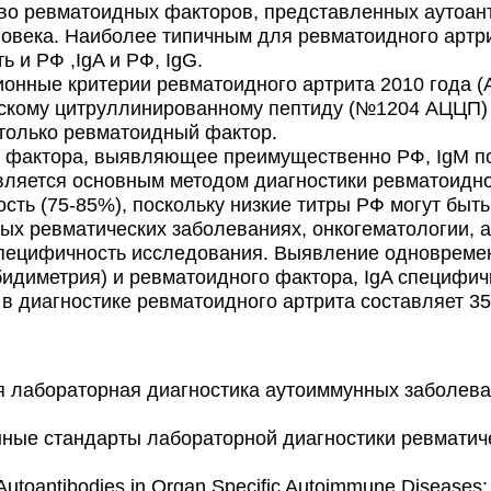
во ревматоидных факторов, представленных аутоан
овека. Наиболее типичным для ревматоидного артри
 и РФ ,IgA и РФ, IgG.
ые критерии ревматоидного артрита 2010 года (A
ическому цитруллинированному пептиду (№1204 АЦЦП
только ревматоидный фактор.
 фактора, выявляющее преимущественно РФ, IgM п
ляется основным методом диагностики ревматоидног
сть (75-85%), поскольку низкие титры РФ могут быт
ных ревматических заболеваниях, онкогематологии, а
пецифичность исследования. Выявление одновремен
бидиметрия) и ревматоидного фактора, IgA специфич
 в диагностике ревматоидного артрита составляет 3
 лабораторная диагностика аутоиммунных заболеван
ные стандарты лабораторной диагностики ревматич
. Autoantibodies in Organ Specific Autoimmune Diseases