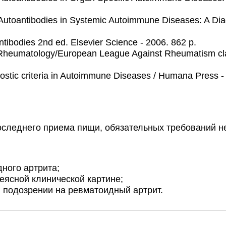
J. Autoantibodies in Systemic Autoimmune Diseases: A D
ibodies 2nd ed. Elsevier Science - 2006. 862 p.
Rheumatology/European League Against Rheumatism сlassif
ostic сriteria in Autoimmune Diseases / Humana Press -
леднего приема пищи, обязательных требований не
ного артрита;
еясной клинической картине;
 подозрении на ревматоидный артрит.