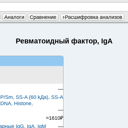
Аналоги
Сравнение
Расшифровка анализов
Ревматоидный фактор, IgA
—
/Sm, SS-A (60 kДа), SS-A
sDNA, Histone,
—
≈1610₽
рные IgG, IgA, IgM
—