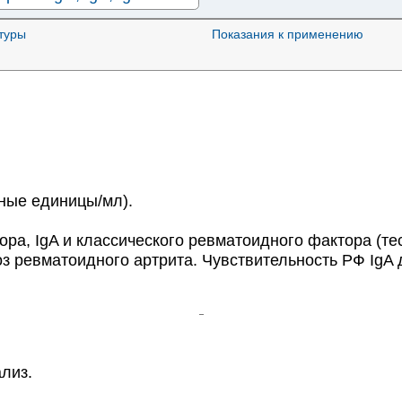
—
туры
Показания к применению
≈1770₽
≈1139₽
≈2983₽
≈1544₽
≈10918₽
≈2251₽
ные единицы/мл).
≈2101₽
≈1252₽
, IgA и классического ревматоидного фактора (те
≈1307₽
з ревматоидного артрита. Чувствительность РФ IgA 
почек
≈1771₽
рмии (Scl-70, СENP
 Th/To, PM-Sc100, PM-Scl
—
иокардиопатий
—
лиз.