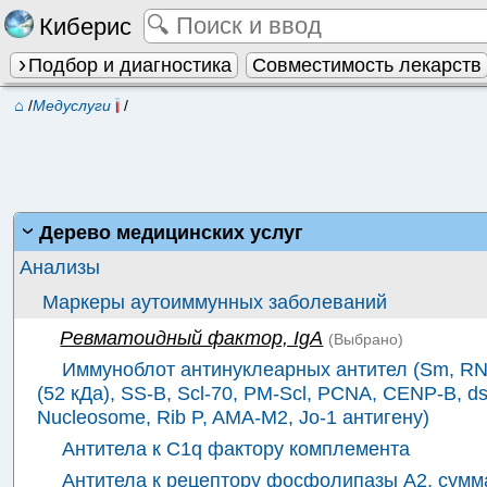
Киберис
Подбор и диагностика
Совместимость лекарств
⌂
/
Медуслуги
/
Дерево медицинских услуг
Анализы
Маркеры аутоиммунных заболеваний
Ревматоидный фактор, IgA
(Выбрано)
Иммуноблот антинуклеарных антител (Sm, RNP
(52 кДа), SS-B, Scl-70, PM-Scl, PCNA, CENР-B, d
Nucleosome, Rib P, AMA-M2, Jo-1 антигену)
Антитела к C1q фактору комплемента
Антитела к рецептору фосфолипазы А2, сумма