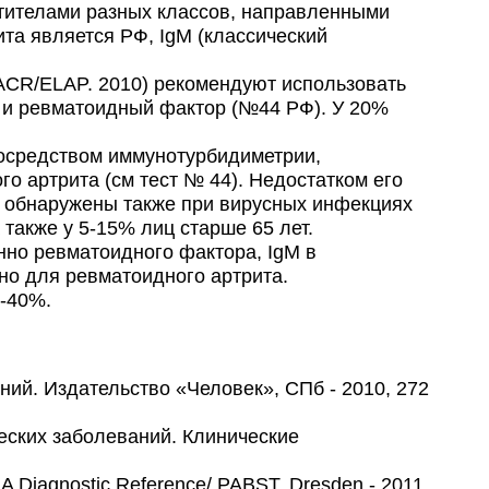
тителами разных классов, направленными
та является РФ, IgM (классический
CR/ELAP. 2010) рекомендуют использовать
) и ревматоидный фактор (№44 РФ). У 20%
осредством иммунотурбидиметрии,
о артрита (см тест № 44). Недостатком его
ь обнаружены также при вирусных инфекциях
 также у 5-15% лиц старше 65 лет.
но ревматоидного фактора, IgM в
но для ревматоидного артрита.
5-40%.
ий. Издательство «Человек», СПб - 2010, 272
еских заболеваний. Клинические
: A Diagnostic Reference/ PABST, Dresden - 2011.