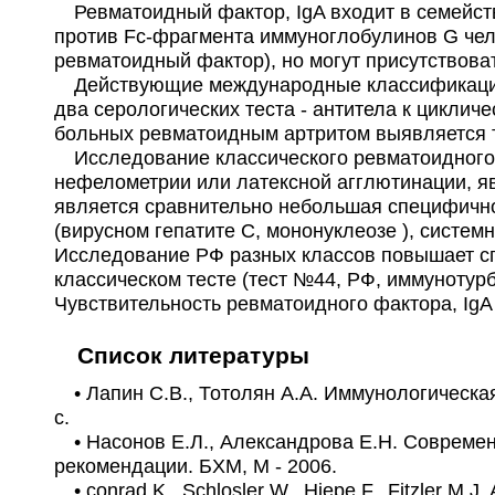
Ревматоидный фактор, IgA входит в семейст
против Fc-фрагмента иммуноглобулинов G чел
ревматоидный фактор), но могут присутствовать
Действующие международные классификационн
два серологических теста - антитела к цикл
больных ревматоидным артритом выявляется 
Исследование классического ревматоидного
нефелометрии или латексной агглютинации, яв
является сравнительно небольшая специфично
(вирусном гепатите С, мононуклеозе ), систем
Исследование РФ разных классов повышает с
классическом тесте (тест №44, РФ, иммунотур
Чувствительность ревматоидного фактора, IgA
Список литературы
• Лапин С.В., Тотолян А.А. Иммунологическая
c.
• Насонов Е.Л., Александрова Е.Н. Современ
рекомендации. БХМ, М - 2006.
• сonrad K., Schlosler W., Hiepe F., Fitzler M.J