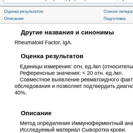
Олигомерный матриксный белок хряща
Оценка результатов
Список литера
✚
Маркеры антифосфолипидного синдрома
Описание
Подготовка
✚
Маркеры аутоиммунных эндокринопатий
Другие названия и синонимы
✚
Маркеры аутоиммунного бесплодия
✚
Маркеры аутоиммунных поражений ЖКТ
Rheumatoid Factor
,
IgA
.
✚
Маркеры аутоиммунных невропатий
Оценка результатов
✚
Маркеры аутоиммунных поражений кожи
Единицы измерения: отн. ед./мл (относитель
✚
Маркеры прочих аутоиммунных поражений
Референсные значения: < 20 отн. ед./мл.
✚
Маркеры ревматоидного артрита
Совместное выявление ревматоидного фактора
✚
Маркеры системных коллагенозов
обследования и позволяет подтвердить диагно
40%.
✚
Маркеры системных васкулитов и поражения 
Панель антинуклеарных антител при склероде
A,CENP B, RP 11, RP 155, фибриллярин, NOR 90,
Описание
75, Ku, PDGFR, Ro-52)
Профиль серодиагностики воспалительных м
Метод определения Иммуноферментный ана
Исследуемый материал Сыворотка крови.