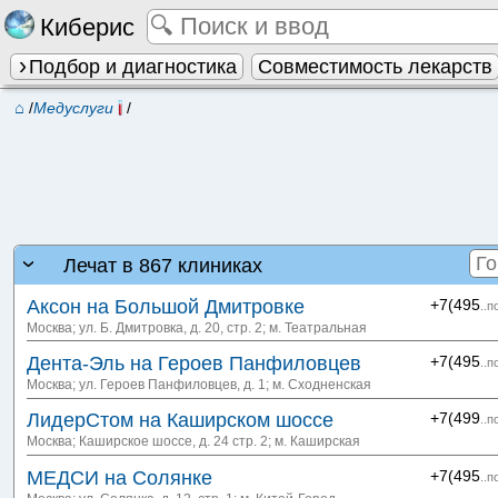
Киберис
Подбор и диагностика
Совместимость лекарств
⌂
/
Медуслуги
/
Лечат в 867 клиниках
Аксон на Большой Дмитровке
+7(495
..п
Москва; ул. Б. Дмитровка, д. 20, стр. 2
; м. Театральная
Дента-Эль на Героев Панфиловцев
+7(495
..п
Москва; ул. Героев Панфиловцев, д. 1
; м. Сходненская
ЛидерСтом на Каширском шоссе
+7(499
..п
Москва; Каширское шоссе, д. 24 стр. 2
; м. Каширская
МЕДСИ на Солянке
+7(495
..п