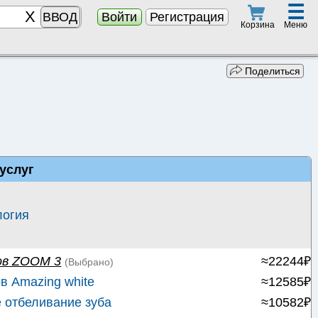
☰
ВВОД
Войти
Регистрация
Меню
Корзина
Поделиться
услуг
логия
ов ZOOM 3
≈22244₽
(Выбрано)
в Amazing white
≈12585₽
 отбеливание зуба
≈10582₽