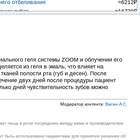
его отбеливания
≈6212₽
ание зубов
≈16770₽
ание зубов
≈25308₽
в 'Опалесценс'
≈11245₽
ов BEYOND
≈15158₽
ов ZOOM 4
≈25295₽
ального геля системы ZOOM и облучении его
ляется из геля в эмаль, что влияет на
каней полости рта (губ и десен). После
ечение двух дней после процедуры пациент
олько дней чувствительность зубов можно
Модератор контента:
Васин А.С.
пает лишь в роли посредника между вами и производителем
ет быть использована пациентами для принятия решения об