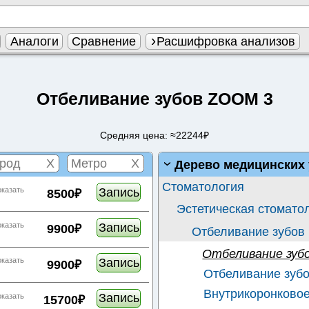
Аналоги
Сравнение
Расшифровка анализов
Отбеливание зубов ZOOM 3
Средняя цена: ≈22244₽
X
X
Дерево медицинских 
Стоматология
Запись
оказать
8500₽
Эстетическая стомато
Запись
оказать
9900₽
Отбеливание зубов
Отбеливание зуб
Запись
оказать
9900₽
Отбеливание зубо
Внутрикоронковое
Запись
оказать
15700₽