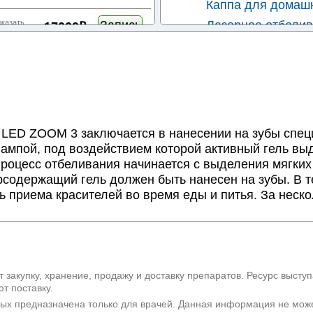
Каппа для домашн
Запись
оказать
Лазерное отбелив
17000₽
Офисное отбелив
Отбеливание зубо
Запись
оказать
20000₽
Отбеливание зуб
Отбеливание зуб
Запись
оказать
20000₽
ED ZOOM 3 заключается в нанесении на зубы специ
Запись
оказать
ампой, под воздействием которой активный гель выде
20800₽
роцесс отбеливания начинается с выделения мягких т
содержащий гель должен быть нанесен на зубы. В т
Запись
оказать
21500₽
ь приема красителей во время еды и питья. За неск
Запись
оказать
22000₽
совка
Запись
оказать
24000₽
 закупку, хранение, продажу и доставку препаратов. Ресурс высту
т поставку.
Запись
оказать
25000₽
рых предназначена только для врачей. Данная информация не мож