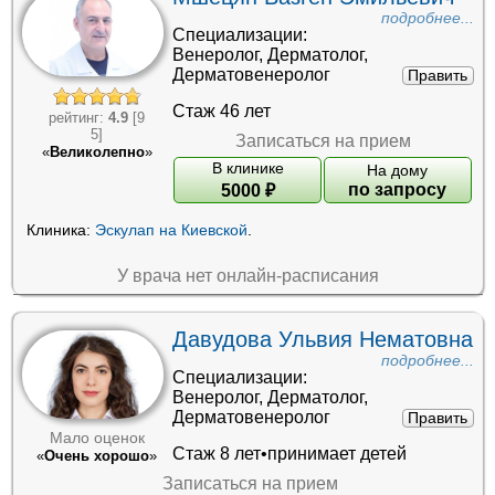
подробнее...
Специализации:
Венеролог
,
Дерматолог
,
Дерматовенеролог
Править
Стаж 46 лет
рейтинг:
4.9
[9
5]
Записаться на прием
«
Великолепно
»
В клинике
На дому
по запросу
5000
₽
Клиника:
Эскулап на Киевской
.
У врача нет онлайн-расписания
Давудова Ульвия Нематовна
подробнее...
Специализации:
Венеролог
,
Дерматолог
,
Дерматовенеролог
Править
Мало оценок
Стаж 8 лет•принимает детей
«
Очень хорошо
»
Записаться на прием