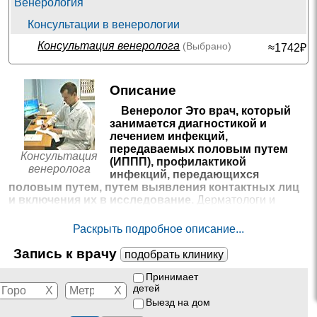
Венерология
Консультации в венерологии
Консультация венеролога
(Выбрано)
≈1742₽
Описание
Венеролог Это врач, который
занимается диагностикой и
лечением инфекций,
передаваемых половым путем
Консультация
(ИППП), профилактикой
венеролога
инфекций, передающихся
половым путем, путем выявления контактных лиц
и включения их в исследование.
Дерматологи и
венерологи изначально специализируются на
дерматологии и венерологии. В будущем каждый
Раскрыть подробное описание...
специалист может выбрать одно из двух направлений
работы: дерматология или венерология. При
Запись к врачу
подобрать клинику
необходимости венеролог может выполнить
дерматологический прием и наоборот. Взрослые и
Принимает
детей
педиатрические венерологи проводят отдельное
X
X
обследование, поскольку пациенты разных возрастов
Выезд на дом
характеризуются разными типами инфекций и своей