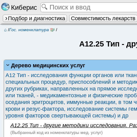
Киберис
Подбор и диагностика
Совместимость лекарств
⌂
/
Гос. номенклатура
/
A12.25
Тип - д
Дерево медицинских услуг
A12 Тип - исследования функции органов или тка
специальных процедур, приспособлений и методик
других рубриках, направленных на прямое иссле
или тканей, - медикаментозные и физические про
оседания эритроцитов, иммунные реакции, в том 
крови и резус-фактора, исследование системы ге
уровня факторов свертывающей системы) и др
A12.25
Тип - другие методики исследования. Раз
(Выбранный код из
номенклатуры мед. услуг
)